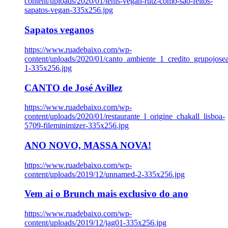
content/uploads/2020/01/tenis-vegan-rutz-como-sao-feitos-
sapatos-vegan-335x256.jpg
Sapatos veganos
https://www.ruadebaixo.com/wp-
content/uploads/2020/01/canto_ambiente_1_credito_grupojosea
1-335x256.jpg
CANTO de José Avillez
https://www.ruadebaixo.com/wp-
content/uploads/2020/01/restaurante_l_origine_chakall_lisboa-
5709-fileminimizer-335x256.jpg
ANO NOVO, MASSA NOVA!
https://www.ruadebaixo.com/wp-
content/uploads/2019/12/unnamed-2-335x256.jpg
Vem ai o Brunch mais exclusivo do ano
https://www.ruadebaixo.com/wp-
content/uploads/2019/12/jag01-335x256.jpg