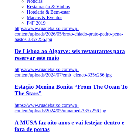
Notícias
Restauração & Vinhos
Hotelaria & Bem-estar
Marcas & Eventos
F4F 2019
https://www.ruadebaixo.com/wp-
content/uploads/2026/05/broto-chiado-prato-pedro-pena-
bastos-335x256.jpg
De Lisboa ao Algarve: seis restaurantes para
reservar este maio
https://www.ruadebaixo.com/wp-
content/uploads/2024/07/emb_elenco-335x256.jpg
Estação Menina Bonita “From The Ocean To
The Stars”
https://www.ruadebaixo.com/wp-
content/uploads/2024/05/unnamed-335x256.jpg
A MUSA faz oito anos e vai festejar dentro e
fora de portas