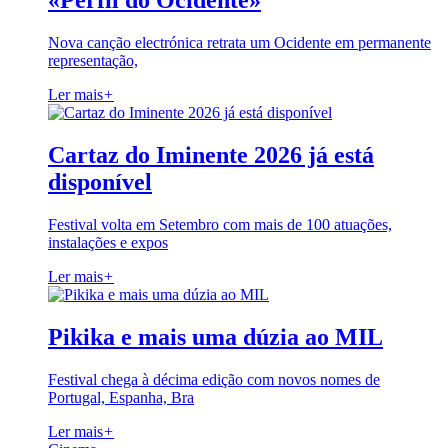
«Perfil do Ocidente»
Nova canção electrónica retrata um Ocidente em permanente
representação,
Ler mais
+
Cartaz do Iminente 2026 já está
disponível
Festival volta em Setembro com mais de 100 atuações,
instalações e expos
Ler mais
+
Pikika e mais uma dúzia ao MIL
Festival chega à décima edição com novos nomes de
Portugal, Espanha, Bra
Ler mais
+