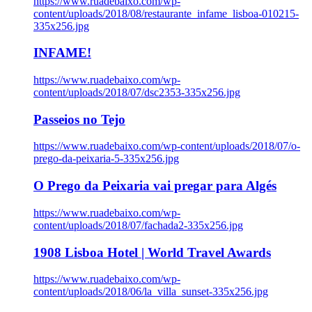
https://www.ruadebaixo.com/wp-
content/uploads/2018/08/restaurante_infame_lisboa-010215-
335x256.jpg
INFAME!
https://www.ruadebaixo.com/wp-
content/uploads/2018/07/dsc2353-335x256.jpg
Passeios no Tejo
https://www.ruadebaixo.com/wp-content/uploads/2018/07/o-
prego-da-peixaria-5-335x256.jpg
O Prego da Peixaria vai pregar para Algés
https://www.ruadebaixo.com/wp-
content/uploads/2018/07/fachada2-335x256.jpg
1908 Lisboa Hotel | World Travel Awards
https://www.ruadebaixo.com/wp-
content/uploads/2018/06/la_villa_sunset-335x256.jpg