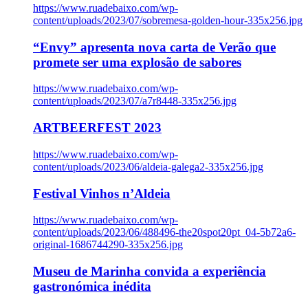
https://www.ruadebaixo.com/wp-
content/uploads/2023/07/sobremesa-golden-hour-335x256.jpg
“Envy” apresenta nova carta de Verão que
promete ser uma explosão de sabores
https://www.ruadebaixo.com/wp-
content/uploads/2023/07/a7r8448-335x256.jpg
ARTBEERFEST 2023
https://www.ruadebaixo.com/wp-
content/uploads/2023/06/aldeia-galega2-335x256.jpg
Festival Vinhos n’Aldeia
https://www.ruadebaixo.com/wp-
content/uploads/2023/06/488496-the20spot20pt_04-5b72a6-
original-1686744290-335x256.jpg
Museu de Marinha convida a experiência
gastronómica inédita