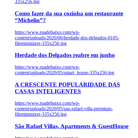
335x256.jpg
Como fazer da sua cozinha um restaurante
“Michelin”?
https://www.ruadebaixo.com/wp-
content/uploads/2020/06/herdade-dos-delgados-0105-
fileminimizer-335x256.jpg
Herdade dos Delgados reabre em junho
https://www.ruadebaixo.com/wp-
content/uploads/2020/05/smart_house-335x256.jpg
A CRESCENTE POPULARIDADE DAS
CASAS INTELIGENTES
https://www.ruadebaixo.com/wp-
content/uploads/2020/05/sao-rafael-villa-premium-
fileminimizer-335x256.jpg
São Rafael Villas, Apartments & GuestHouse