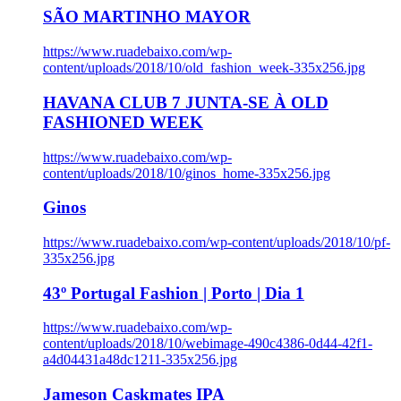
SÃO MARTINHO MAYOR
https://www.ruadebaixo.com/wp-
content/uploads/2018/10/old_fashion_week-335x256.jpg
HAVANA CLUB 7 JUNTA-SE À OLD
FASHIONED WEEK
https://www.ruadebaixo.com/wp-
content/uploads/2018/10/ginos_home-335x256.jpg
Ginos
https://www.ruadebaixo.com/wp-content/uploads/2018/10/pf-
335x256.jpg
43º Portugal Fashion | Porto | Dia 1
https://www.ruadebaixo.com/wp-
content/uploads/2018/10/webimage-490c4386-0d44-42f1-
a4d04431a48dc1211-335x256.jpg
Jameson Caskmates IPA