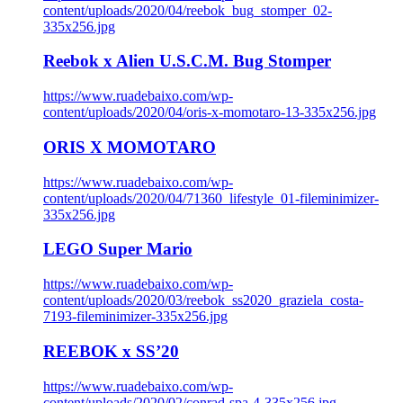
content/uploads/2020/04/reebok_bug_stomper_02-
335x256.jpg
Reebok x Alien U.S.C.M. Bug Stomper
https://www.ruadebaixo.com/wp-
content/uploads/2020/04/oris-x-momotaro-13-335x256.jpg
ORIS X MOMOTARO
https://www.ruadebaixo.com/wp-
content/uploads/2020/04/71360_lifestyle_01-fileminimizer-
335x256.jpg
LEGO Super Mario
https://www.ruadebaixo.com/wp-
content/uploads/2020/03/reebok_ss2020_graziela_costa-
7193-fileminimizer-335x256.jpg
REEBOK x SS’20
https://www.ruadebaixo.com/wp-
content/uploads/2020/02/conrad-spa-4-335x256.jpg