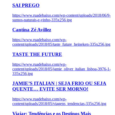
SAI PREGO
https://www.ruadebaixo.com/wp-content/uploads/2018/06/9-
sumos-naturais-e-vinho-335x256.jpg
Cantina Zé Avillez
https://www.ruadebaixo.com/wp-
content/uploads/2018/05/taste_future_heineken-335x256.jpg
TASTE THE FUTURE
https://www.ruadebaixo.com/wp-
content/uploads/2018/05/jamie_oliver_italian_lisboa-3976-1-
335x256.jpg
JAMIE’S ITALIAN | SEJA FRIO OU SEJA
QUENTE… EVITE SER MORNO!
https://www.ruadebaixo.com/wp-
content/uploads/2018/05/viagens_tendencias-335x256.jpg
Viajar: Tendências e os Destinos Mais