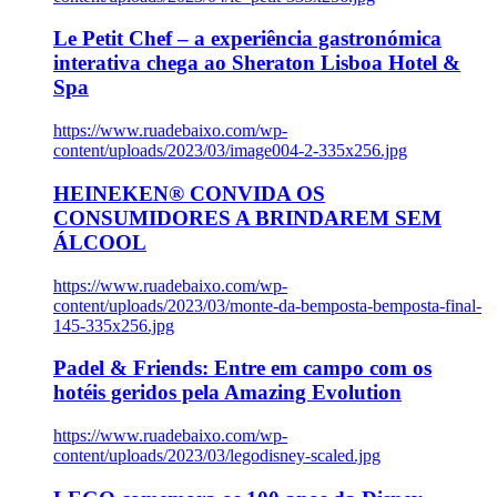
Le Petit Chef – a experiência gastronómica
interativa chega ao Sheraton Lisboa Hotel &
Spa
https://www.ruadebaixo.com/wp-
content/uploads/2023/03/image004-2-335x256.jpg
HEINEKEN® CONVIDA OS
CONSUMIDORES A BRINDAREM SEM
ÁLCOOL
https://www.ruadebaixo.com/wp-
content/uploads/2023/03/monte-da-bemposta-bemposta-final-
145-335x256.jpg
Padel & Friends: Entre em campo com os
hotéis geridos pela Amazing Evolution
https://www.ruadebaixo.com/wp-
content/uploads/2023/03/legodisney-scaled.jpg