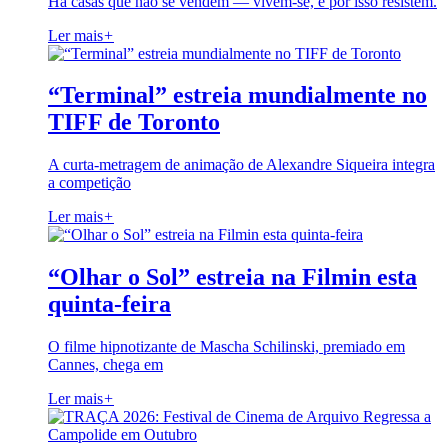
Há casas que não se vendem — vivem-se, e por isso resistem.
Ler mais
+
“Terminal” estreia mundialmente no
TIFF de Toronto
A curta-metragem de animação de Alexandre Siqueira integra
a competição
Ler mais
+
“Olhar o Sol” estreia na Filmin esta
quinta-feira
O filme hipnotizante de Mascha Schilinski, premiado em
Cannes, chega em
Ler mais
+