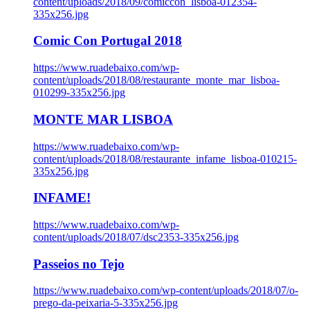
content/uploads/2018/09/comiccon_lisboa-012354-
335x256.jpg
Comic Con Portugal 2018
https://www.ruadebaixo.com/wp-
content/uploads/2018/08/restaurante_monte_mar_lisboa-
010299-335x256.jpg
MONTE MAR LISBOA
https://www.ruadebaixo.com/wp-
content/uploads/2018/08/restaurante_infame_lisboa-010215-
335x256.jpg
INFAME!
https://www.ruadebaixo.com/wp-
content/uploads/2018/07/dsc2353-335x256.jpg
Passeios no Tejo
https://www.ruadebaixo.com/wp-content/uploads/2018/07/o-
prego-da-peixaria-5-335x256.jpg