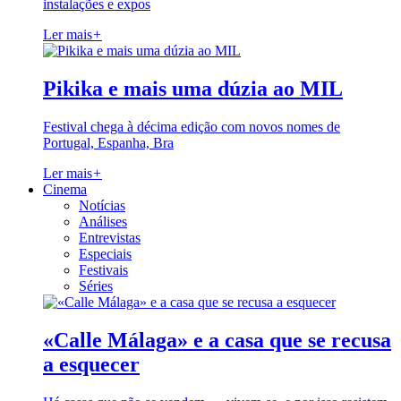
instalações e expos
Ler mais
+
Pikika e mais uma dúzia ao MIL
Festival chega à décima edição com novos nomes de
Portugal, Espanha, Bra
Ler mais
+
Cinema
Notícias
Análises
Entrevistas
Especiais
Festivais
Séries
«Calle Málaga» e a casa que se recusa
a esquecer