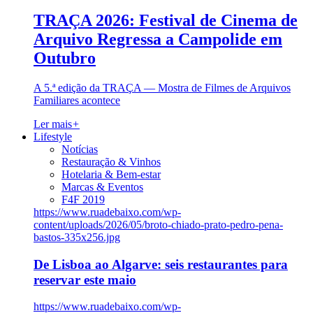
TRAÇA 2026: Festival de Cinema de
Arquivo Regressa a Campolide em
Outubro
A 5.ª edição da TRAÇA — Mostra de Filmes de Arquivos
Familiares acontece
Ler mais
+
Lifestyle
Notícias
Restauração & Vinhos
Hotelaria & Bem-estar
Marcas & Eventos
F4F 2019
https://www.ruadebaixo.com/wp-
content/uploads/2026/05/broto-chiado-prato-pedro-pena-
bastos-335x256.jpg
De Lisboa ao Algarve: seis restaurantes para
reservar este maio
https://www.ruadebaixo.com/wp-