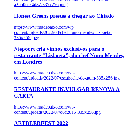
a2bb0ce74d87-335x256.jpeg
Honest Greens prestes a chegar ao Chiado
https://www.ruadebaixo.com/wp-
content/uploads/2022/08/chef-nuno-mendes_lisboeta-
335x256.jpeg
Niepoort cria vinhos exclusivos para o
restaurante “Lisboeta”, do chef Nuno Mendes,
em Londres
https://www.ruadebaixo.com/wp-
content/uploads/2022/07/escabeche-de-atum-335x256.jpg
RESTAURANTE IN.VULGAR RENOVA A
CARTA
https://www.ruadebaixo.com/wp-
content/uploads/2022/07/d6c2815-335x256.jpg
ARTBEERFEST 2022