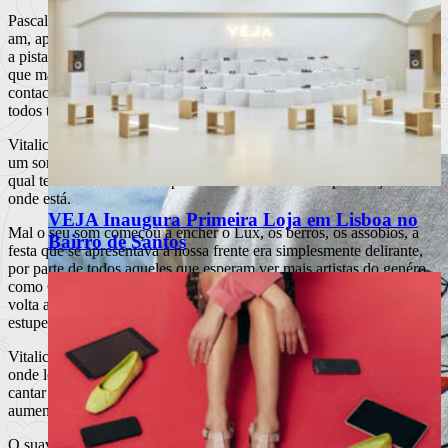
Pascal Arbez, mais conhecido como Vitalic, pisou o palco às 3:45
am, após um longo warm-up realizado pelos Electro Troopers onde
a pista do piso de baixo do Lux se encontrava a meio gás. É óbvio
que mal o primeiro centimetro quadrado da sua sola entrou em
contacto com o primeiro degrau do palco do Lux, a pista enche-se e
todos tentam colocar-se o melhor possível para o ver.
Vitalic é uma personagem bastante normal, vestido de preto e com
um sorriso de vitória sobre a vida estampado no rosto. Vida pela
qual teve de lutar muito e passar muitas fases duras para hoje estar
onde está.
VEJA Inaugura Primeira Loja em Lisboa no
Mal o seu som começou a encher o Lux, os berros, os assobios, a
Bairro de Santos
festa que se apresentava a nossa frente era simplesmente delirante,
por parte de todos aqueles que esperam ver mais artistas do genéro
como Goldenboy, The Hacker, Ladytron e quem sabe Miss Kittin de
volta ao Lux e que conseguiram receber mais uma vez de forma
estupenda um nome como o de Pascal Arbez.
Vitalic começou de forma suave com alguns êxitos já conhecidos,
onde levou ao rubro todo o público presente, acompanhando o set a
cantar algumas faixas mais mainstream que fez com que o calor
aumentasse.
O suave que serviu de entrada, foi aumentado de uma forma