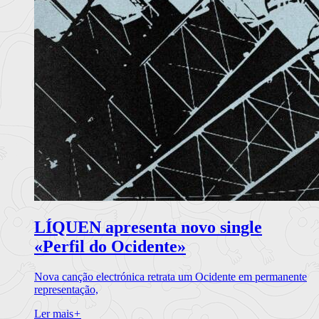
LÍQUEN apresenta novo single
«Perfil do Ocidente»
Nova canção electrónica retrata um Ocidente em permanente
representação,
Ler mais
+