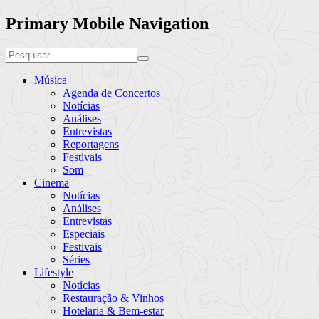
Primary Mobile Navigation
Música
Agenda de Concertos
Notícias
Análises
Entrevistas
Reportagens
Festivais
Som
Cinema
Notícias
Análises
Entrevistas
Especiais
Festivais
Séries
Lifestyle
Notícias
Restauração & Vinhos
Hotelaria & Bem-estar