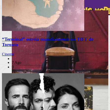
Nepal, a vida criativa
Lisboa volta a ser palco da magia com
175 espetáculos gratuitos
“Terminal” estreia mundialmente no TIFF de
O Festival Internacional de Magia de Rua regressa de 18 a 23
Toronto
de agosto c
Cinema
Ler mais
+
Livros
7 Ago
Notícias
0
Análises
Livros da Semana
Entrevistas & Especiais
INSTAGRAM
A vida, de robe e ao som de uma marcha