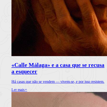
«Calle Málaga» e a casa que se recusa
a esquecer
Há casas que não se vendem — vivem-se, e por isso resistem.
Ler mais
+