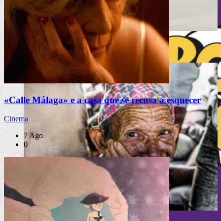
Festival Mental celebra 10 anos
«Calle Málaga» e a casa que se recusa a esquecer
Cinema
7 Ago
0
PUB
À escuta na Rua