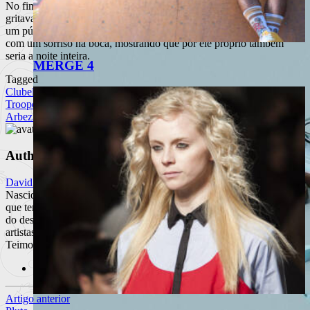
No fim do set, ninguém queria acreditar que já tinha acabado e todos
gritavam por mais. Pascal ainda passou mais uma faixa, e perante
um público super assanhado que não o queria deixar ir embora, saiu
com um sorriso na boca, mostrando que por ele próprio também
seria a noite inteira.
MERGE 4
Tagged
Club
electro
Electro
Troopers
França
Goldenboy
Ladytron
Lisboa
lux
miss kittin
Pascal
Arbez
Rock
The Hacker
Vitalic
Author
David Carvalho
Nascido em 1980, David Carvalho é um artista e designer nacional
que tem vindo a desenvolver o seu trabalho em inúmeras disciplinas
do design, seja em nome próprio, seja em conjunto com vários
artistas um pouco por todo o mundo. Irreverente, Inconformado,
Teimoso são alguns dos seus defeitos.
Site
Artigo anterior