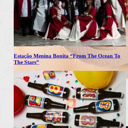
Estação Menina Bonita “From The Ocean To
The Stars”
Matriarca Renova Carta de Verão
com Frescura e Sabores Portugueses
O restaurante Matriarca, no Porto, apresenta a sua nova carta
de verão 2
Ler mais
+