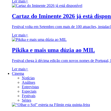
Ler mais
+
Cartaz do Iminente 2026 já está dispon
Festival volta em Setembro com mais de 100 atuações, instalaç
Ler mais
+
Pikika e mais uma dúzia ao MIL
Festival chega à décima edição com novos nomes de Portugal,
Ler mais
+
Cinema
Notícias
Análises
Entrevistas
Especiais
Festivais
Séries