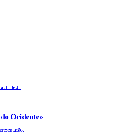
 a 31 de Ju
 do Ocidente»
presentação,