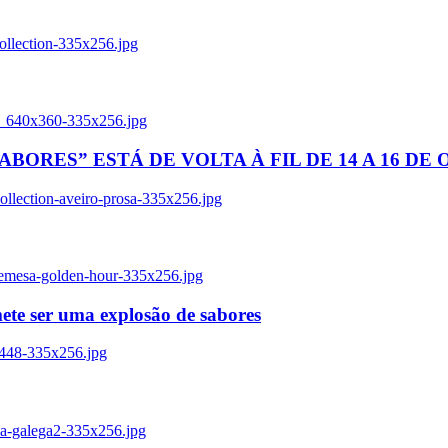
ollection-335x256.jpg
tl_640x360-335x256.jpg
BORES” ESTÁ DE VOLTA À FIL DE 14 A 16 DE
llection-aveiro-prosa-335x256.jpg
remesa-golden-hour-335x256.jpg
ete ser uma explosão de sabores
8448-335x256.jpg
ia-galega2-335x256.jpg