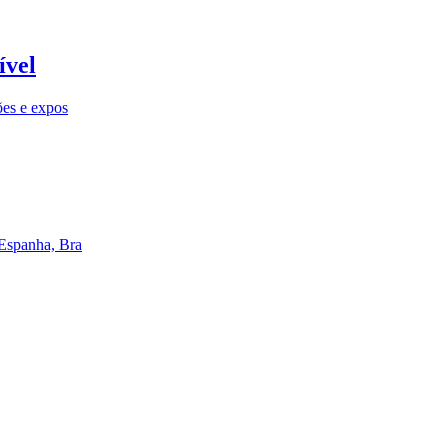
ível
ões e expos
 Espanha, Bra