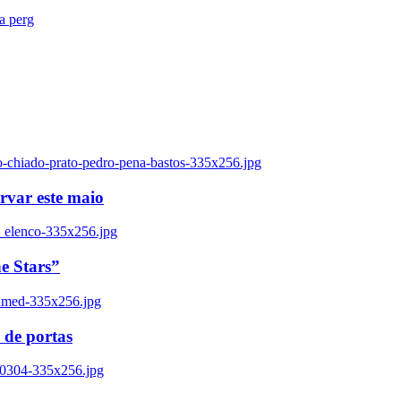
ra perg
o-chiado-prato-pedro-pena-bastos-335x256.jpg
ervar este maio
_elenco-335x256.jpg
e Stars”
named-335x256.jpg
 de portas
00304-335x256.jpg