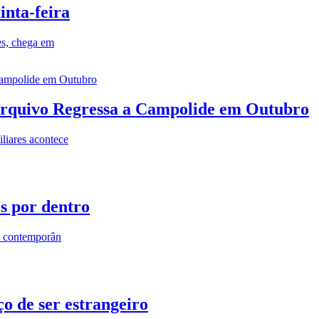
inta-feira
es, chega em
rquivo Regressa a Campolide em Outubro
iares acontece
os por dentro
s contemporân
o de ser estrangeiro