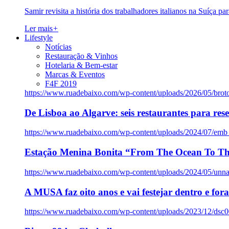
Samir revisita a história dos trabalhadores italianos na Suíça pa
Ler mais
+
Lifestyle
Notícias
Restauração & Vinhos
Hotelaria & Bem-estar
Marcas & Eventos
F4F 2019
https://www.ruadebaixo.com/wp-content/uploads/2026/05/brot
De Lisboa ao Algarve: seis restaurantes para res
https://www.ruadebaixo.com/wp-content/uploads/2024/07/emb
Estação Menina Bonita “From The Ocean To Th
https://www.ruadebaixo.com/wp-content/uploads/2024/05/un
A MUSA faz oito anos e vai festejar dentro e fora
https://www.ruadebaixo.com/wp-content/uploads/2023/12/dsc