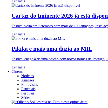
Ler mais
+
Cartaz do Iminente 2026 já está dispon
Festival volta em Setembro com mais de 100 atuações, instalaç
Ler mais
+
Pikika e mais uma dúzia ao MIL
Festival chega à décima edição com novos nomes de Portugal,
Ler mais
+
Cinema
Notícias
Análises
Entrevistas
Especiais
Festivais
Séries