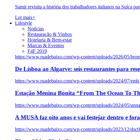
Samir revisita a história dos trabalhadores italianos na Suíça pa
Ler mais
+
Lifestyle
Notícias
Restauração & Vinhos
Hotelaria & Bem-estar
Marcas & Eventos
F4F 2019
https://www.ruadebaixo.com/wp-content/uploads/2026/05/brot
De Lisboa ao Algarve: seis restaurantes para res
https://www.ruadebaixo.com/wp-content/uploads/2024/07/emb
Estação Menina Bonita “From The Ocean To Th
https://www.ruadebaixo.com/wp-content/uploads/2024/05/un
A MUSA faz oito anos e vai festejar dentro e fora
https://www.ruadebaixo.com/wp-content/uploads/2023/12/dsc