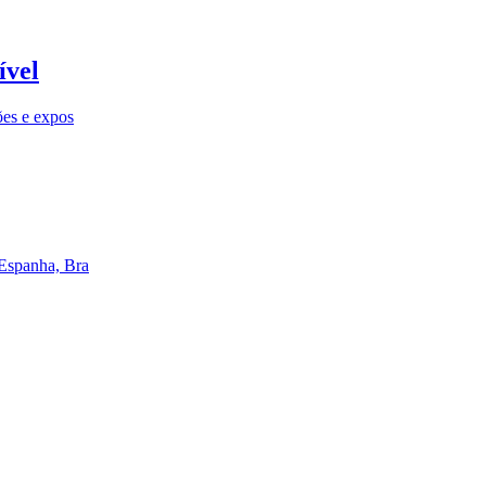
ível
ões e expos
 Espanha, Bra