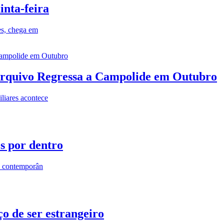
inta-feira
es, chega em
rquivo Regressa a Campolide em Outubro
iares acontece
os por dentro
s contemporân
o de ser estrangeiro