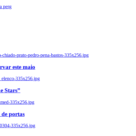
ra perg
o-chiado-prato-pedro-pena-bastos-335x256.jpg
ervar este maio
_elenco-335x256.jpg
e Stars”
named-335x256.jpg
 de portas
00304-335x256.jpg