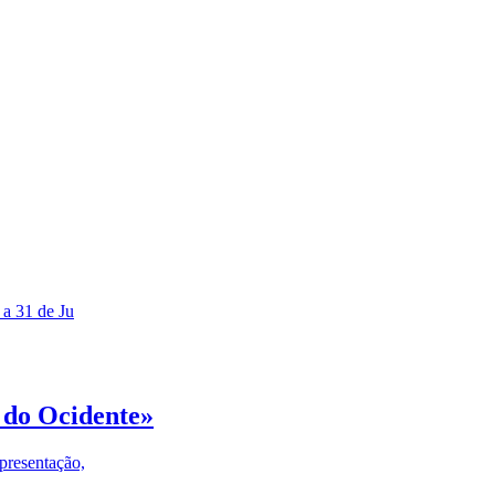
 a 31 de Ju
 do Ocidente»
presentação,