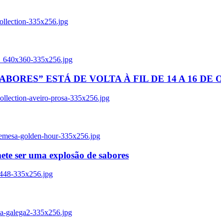
ollection-335x256.jpg
tl_640x360-335x256.jpg
BORES” ESTÁ DE VOLTA À FIL DE 14 A 16 DE
llection-aveiro-prosa-335x256.jpg
remesa-golden-hour-335x256.jpg
ete ser uma explosão de sabores
8448-335x256.jpg
ia-galega2-335x256.jpg