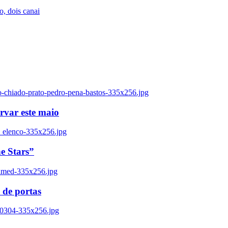
, dois canai
o-chiado-prato-pedro-pena-bastos-335x256.jpg
ervar este maio
_elenco-335x256.jpg
e Stars”
named-335x256.jpg
 de portas
00304-335x256.jpg