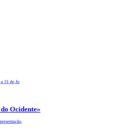
 a 31 de Ju
 do Ocidente»
presentação,