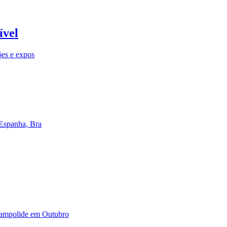
ível
ões e expos
 Espanha, Bra