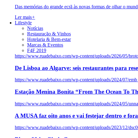
Das memórias do grande ecrã às novas formas de olhar o mundo
Ler mais
+
Lifestyle
Notícias
Restauração & Vinhos
Hotelaria & Bem-estar
Marcas & Eventos
F4F 2019
https://www.ruadebaixo.com/wp-content/uploads/2026/05/brot
De Lisboa ao Algarve: seis restaurantes para res
https://www.ruadebaixo.com/wp-content/uploads/2024/07/emb
Estação Menina Bonita “From The Ocean To Th
https://www.ruadebaixo.com/wp-content/uploads/2024/05/un
A MUSA faz oito anos e vai festejar dentro e fora
https://www.ruadebaixo.com/wp-content/uploads/2023/12/dsc