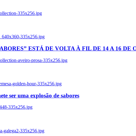
ollection-335x256.jpg
tl_640x360-335x256.jpg
BORES” ESTÁ DE VOLTA À FIL DE 14 A 16 DE
llection-aveiro-prosa-335x256.jpg
remesa-golden-hour-335x256.jpg
ete ser uma explosão de sabores
8448-335x256.jpg
ia-galega2-335x256.jpg