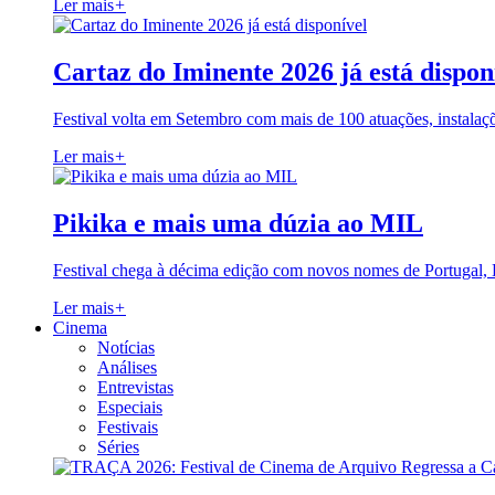
Ler mais
+
Cartaz do Iminente 2026 já está dispon
Festival volta em Setembro com mais de 100 atuações, instalaç
Ler mais
+
Pikika e mais uma dúzia ao MIL
Festival chega à décima edição com novos nomes de Portugal,
Ler mais
+
Cinema
Notícias
Análises
Entrevistas
Especiais
Festivais
Séries