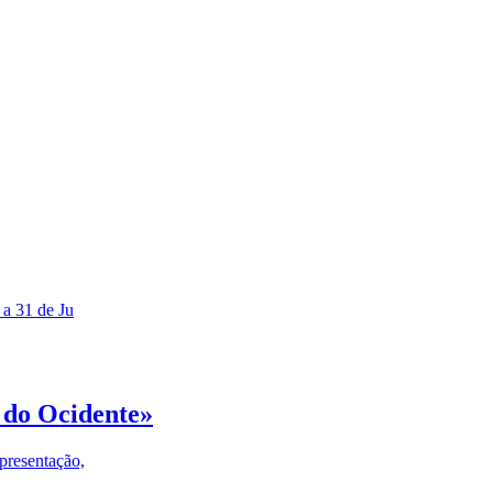
 a 31 de Ju
 do Ocidente»
presentação,