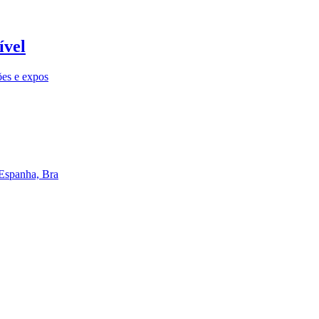
ível
ões e expos
 Espanha, Bra