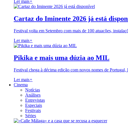
Ler mais
+
Cartaz do Iminente 2026 já está dispon
Festival volta em Setembro com mais de 100 atuações, instalaç
Ler mais
+
Pikika e mais uma dúzia ao MIL
Festival chega à décima edição com novos nomes de Portugal,
Ler mais
+
Cinema
Notícias
Análises
Entrevistas
Especiais
Festivais
Séries