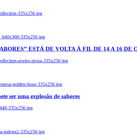
ollection-335x256.jpg
tl_640x360-335x256.jpg
BORES” ESTÁ DE VOLTA À FIL DE 14 A 16 DE
llection-aveiro-prosa-335x256.jpg
remesa-golden-hour-335x256.jpg
ete ser uma explosão de sabores
8448-335x256.jpg
ia-galega2-335x256.jpg