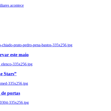
iares acontece
o-chiado-prato-pedro-pena-bastos-335x256.jpg
ervar este maio
_elenco-335x256.jpg
e Stars”
named-335x256.jpg
 de portas
00304-335x256.jpg