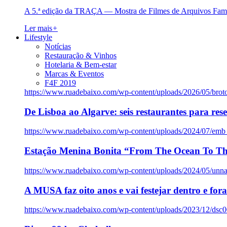
A 5.ª edição da TRAÇA — Mostra de Filmes de Arquivos Famil
Ler mais
+
Lifestyle
Notícias
Restauração & Vinhos
Hotelaria & Bem-estar
Marcas & Eventos
F4F 2019
https://www.ruadebaixo.com/wp-content/uploads/2026/05/brot
De Lisboa ao Algarve: seis restaurantes para res
https://www.ruadebaixo.com/wp-content/uploads/2024/07/emb
Estação Menina Bonita “From The Ocean To Th
https://www.ruadebaixo.com/wp-content/uploads/2024/05/un
A MUSA faz oito anos e vai festejar dentro e fora
https://www.ruadebaixo.com/wp-content/uploads/2023/12/dsc