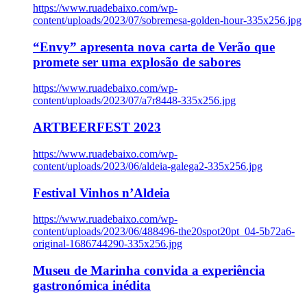
https://www.ruadebaixo.com/wp-
content/uploads/2023/07/sobremesa-golden-hour-335x256.jpg
“Envy” apresenta nova carta de Verão que
promete ser uma explosão de sabores
https://www.ruadebaixo.com/wp-
content/uploads/2023/07/a7r8448-335x256.jpg
ARTBEERFEST 2023
https://www.ruadebaixo.com/wp-
content/uploads/2023/06/aldeia-galega2-335x256.jpg
Festival Vinhos n’Aldeia
https://www.ruadebaixo.com/wp-
content/uploads/2023/06/488496-the20spot20pt_04-5b72a6-
original-1686744290-335x256.jpg
Museu de Marinha convida a experiência
gastronómica inédita