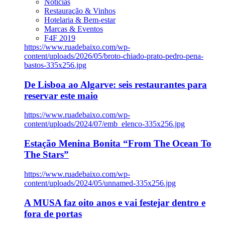
Notícias
Restauração & Vinhos
Hotelaria & Bem-estar
Marcas & Eventos
F4F 2019
https://www.ruadebaixo.com/wp-
content/uploads/2026/05/broto-chiado-prato-pedro-pena-
bastos-335x256.jpg
De Lisboa ao Algarve: seis restaurantes para
reservar este maio
https://www.ruadebaixo.com/wp-
content/uploads/2024/07/emb_elenco-335x256.jpg
Estação Menina Bonita “From The Ocean To
The Stars”
https://www.ruadebaixo.com/wp-
content/uploads/2024/05/unnamed-335x256.jpg
A MUSA faz oito anos e vai festejar dentro e
fora de portas