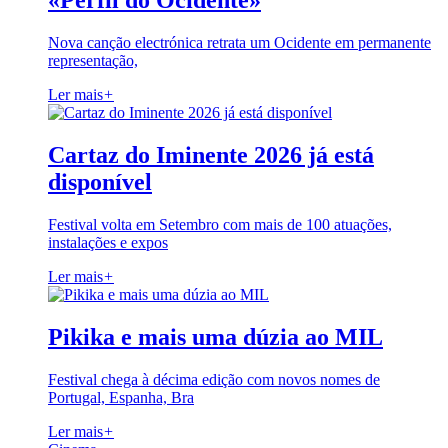
«Perfil do Ocidente»
Nova canção electrónica retrata um Ocidente em permanente
representação,
Ler mais
+
Cartaz do Iminente 2026 já está
disponível
Festival volta em Setembro com mais de 100 atuações,
instalações e expos
Ler mais
+
Pikika e mais uma dúzia ao MIL
Festival chega à décima edição com novos nomes de
Portugal, Espanha, Bra
Ler mais
+