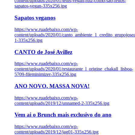
content/uploads/2020/01/tenis-vegan-rutz-como-sao-feitos-
sapatos-vegan-335x256.jpg
Sapatos veganos
https://www.ruadebaixo.com/wp-
content/uploads/2020/01/canto_ambiente_1_credito_grupojosea
1-335x256.jpg
CANTO de José Avillez
https://www.ruadebaixo.com/wp-
content/uploads/2020/01/restaurante_l_origine_chakall_lisboa-
5709-fileminimizer-335x256.jpg
ANO NOVO, MASSA NOVA!
https://www.ruadebaixo.com/wp-
content/uploads/2019/12/unnamed-2-335x256.jpg
Vem ai o Brunch mais exclusivo do ano
https://www.ruadebaixo.com/wp-
content/uploads/2019/12/jag01-335x256.jpg