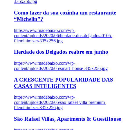
335x256.jpg
Como fazer da sua cozinha um restaurante
“Michelin”?
https://www.ruadebaixo.com/wp-
content/uploads/2020/06/herdade-dos-delgados-0105-
fileminimizer-335x256.jpg
Herdade dos Delgados reabre em junho
https://www.ruadebaixo.com/wp-
content/uploads/2020/05/smart_house-335x256.jpg
A CRESCENTE POPULARIDADE DAS
CASAS INTELIGENTES
https://www.ruadebaixo.com/wp-
content/uploads/2020/05/sao-rafael-villa-premium-
fileminimizer-335x256.jpg
São Rafael Villas, Apartments & GuestHouse