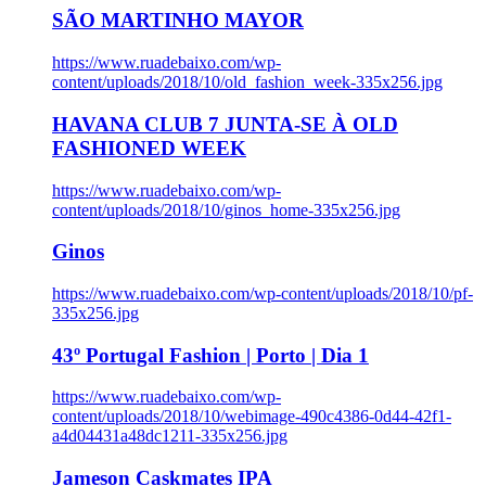
SÃO MARTINHO MAYOR
https://www.ruadebaixo.com/wp-
content/uploads/2018/10/old_fashion_week-335x256.jpg
HAVANA CLUB 7 JUNTA-SE À OLD
FASHIONED WEEK
https://www.ruadebaixo.com/wp-
content/uploads/2018/10/ginos_home-335x256.jpg
Ginos
https://www.ruadebaixo.com/wp-content/uploads/2018/10/pf-
335x256.jpg
43º Portugal Fashion | Porto | Dia 1
https://www.ruadebaixo.com/wp-
content/uploads/2018/10/webimage-490c4386-0d44-42f1-
a4d04431a48dc1211-335x256.jpg
Jameson Caskmates IPA