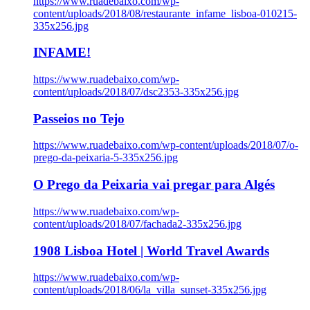
https://www.ruadebaixo.com/wp-
content/uploads/2018/08/restaurante_infame_lisboa-010215-
335x256.jpg
INFAME!
https://www.ruadebaixo.com/wp-
content/uploads/2018/07/dsc2353-335x256.jpg
Passeios no Tejo
https://www.ruadebaixo.com/wp-content/uploads/2018/07/o-
prego-da-peixaria-5-335x256.jpg
O Prego da Peixaria vai pregar para Algés
https://www.ruadebaixo.com/wp-
content/uploads/2018/07/fachada2-335x256.jpg
1908 Lisboa Hotel | World Travel Awards
https://www.ruadebaixo.com/wp-
content/uploads/2018/06/la_villa_sunset-335x256.jpg