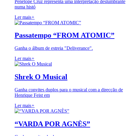
Penélope Cruz representa uma interpretação deslumbrante
numa histó
Ler mais
+
Passatempo “FROM ATOMIC”
Ganha o álbum de estreia "Deliverance".
Ler mais
+
Shrek O Musical
Ganha convites duplos para o musical com a direcção de
Henrique Feist em
Ler mais
+
“VARDA POR AGNÈS”