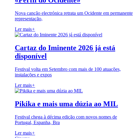
«Perfil do Ocidente»
Nova canção electrónica retrata um Ocidente em permanente
representação,
Ler mais
+
Cartaz do Iminente 2026 já está
disponível
Festival volta em Setembro com mais de 100 atuações,
instalações e expos
Ler mais
+
Pikika e mais uma dúzia ao MIL
Festival chega à décima edição com novos nomes de
Portugal, Espanha, Bra
Ler mais
+