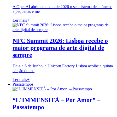
A OpenAI abriu em maio de 2026 o seu sistema de anúncios
a pequenas e mé
Ler mais
+
NFC Summit 2026: Lisboa recebe o
maior programa de arte digital de
sempre
De 4 a 6 de Junho, a Unicorn Factory Lisboa acolhe a quinta
edição do ma
Ler mais
+
Passatempos
“L´IMMENSITÀ – Por Amor” –
Passatempo