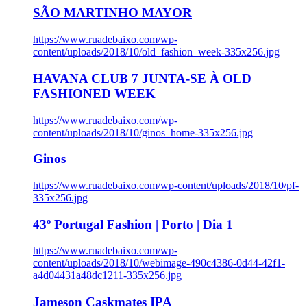
SÃO MARTINHO MAYOR
https://www.ruadebaixo.com/wp-
content/uploads/2018/10/old_fashion_week-335x256.jpg
HAVANA CLUB 7 JUNTA-SE À OLD
FASHIONED WEEK
https://www.ruadebaixo.com/wp-
content/uploads/2018/10/ginos_home-335x256.jpg
Ginos
https://www.ruadebaixo.com/wp-content/uploads/2018/10/pf-
335x256.jpg
43º Portugal Fashion | Porto | Dia 1
https://www.ruadebaixo.com/wp-
content/uploads/2018/10/webimage-490c4386-0d44-42f1-
a4d04431a48dc1211-335x256.jpg
Jameson Caskmates IPA