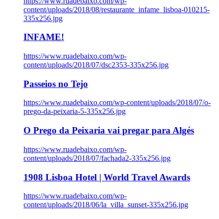
https://www.ruadebaixo.com/wp-
content/uploads/2018/08/restaurante_infame_lisboa-010215-
335x256.jpg
INFAME!
https://www.ruadebaixo.com/wp-
content/uploads/2018/07/dsc2353-335x256.jpg
Passeios no Tejo
https://www.ruadebaixo.com/wp-content/uploads/2018/07/o-
prego-da-peixaria-5-335x256.jpg
O Prego da Peixaria vai pregar para Algés
https://www.ruadebaixo.com/wp-
content/uploads/2018/07/fachada2-335x256.jpg
1908 Lisboa Hotel | World Travel Awards
https://www.ruadebaixo.com/wp-
content/uploads/2018/06/la_villa_sunset-335x256.jpg