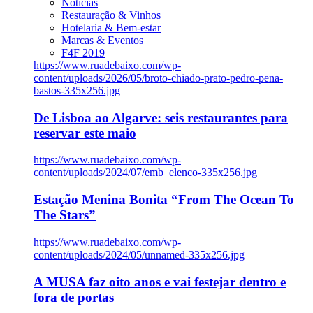
Notícias
Restauração & Vinhos
Hotelaria & Bem-estar
Marcas & Eventos
F4F 2019
https://www.ruadebaixo.com/wp-
content/uploads/2026/05/broto-chiado-prato-pedro-pena-
bastos-335x256.jpg
De Lisboa ao Algarve: seis restaurantes para
reservar este maio
https://www.ruadebaixo.com/wp-
content/uploads/2024/07/emb_elenco-335x256.jpg
Estação Menina Bonita “From The Ocean To
The Stars”
https://www.ruadebaixo.com/wp-
content/uploads/2024/05/unnamed-335x256.jpg
A MUSA faz oito anos e vai festejar dentro e
fora de portas