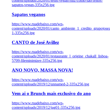
content/uploads/2020/01/tenis-vegan-rutz-como-sao-feitos-
sapatos-vegan-335x256.jpg
Sapatos veganos
https://www.ruadebaixo.com/wp-
content/uploads/2020/01/canto_ambiente_1_credito_grupojosea
1-335x256.jpg
CANTO de José Avillez
https://www.ruadebaixo.com/wp-
content/uploads/2020/01/restaurante_l_origine_chakall_lisboa-
5709-fileminimizer-335x256.jpg
ANO NOVO, MASSA NOVA!
https://www.ruadebaixo.com/wp-
content/uploads/2019/12/unnamed-2-335x256.jpg
Vem ai o Brunch mais exclusivo do ano
https://www.ruadebaixo.com/wp-
content/uploads/2019/12/jag01-335x256.jpg