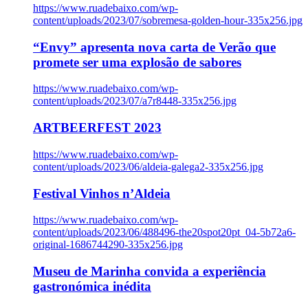
https://www.ruadebaixo.com/wp-
content/uploads/2023/07/sobremesa-golden-hour-335x256.jpg
“Envy” apresenta nova carta de Verão que
promete ser uma explosão de sabores
https://www.ruadebaixo.com/wp-
content/uploads/2023/07/a7r8448-335x256.jpg
ARTBEERFEST 2023
https://www.ruadebaixo.com/wp-
content/uploads/2023/06/aldeia-galega2-335x256.jpg
Festival Vinhos n’Aldeia
https://www.ruadebaixo.com/wp-
content/uploads/2023/06/488496-the20spot20pt_04-5b72a6-
original-1686744290-335x256.jpg
Museu de Marinha convida a experiência
gastronómica inédita