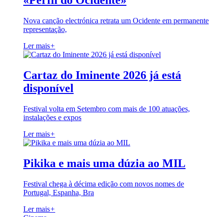
«Perfil do Ocidente»
Nova canção electrónica retrata um Ocidente em permanente
representação,
Ler mais
+
Cartaz do Iminente 2026 já está
disponível
Festival volta em Setembro com mais de 100 atuações,
instalações e expos
Ler mais
+
Pikika e mais uma dúzia ao MIL
Festival chega à décima edição com novos nomes de
Portugal, Espanha, Bra
Ler mais
+