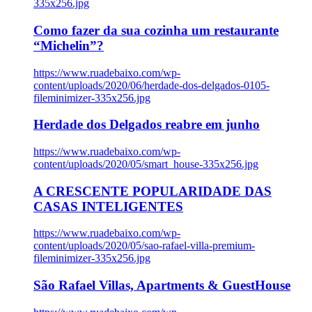
335x256.jpg
Como fazer da sua cozinha um restaurante
“Michelin”?
https://www.ruadebaixo.com/wp-
content/uploads/2020/06/herdade-dos-delgados-0105-
fileminimizer-335x256.jpg
Herdade dos Delgados reabre em junho
https://www.ruadebaixo.com/wp-
content/uploads/2020/05/smart_house-335x256.jpg
A CRESCENTE POPULARIDADE DAS
CASAS INTELIGENTES
https://www.ruadebaixo.com/wp-
content/uploads/2020/05/sao-rafael-villa-premium-
fileminimizer-335x256.jpg
São Rafael Villas, Apartments & GuestHouse