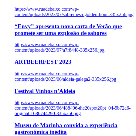
https://www.ruadebaixo.com/wp-
content/uploads/2023/07/sobremesa-golden-hour-335x256.jpg
“Envy” apresenta nova carta de Verão que
promete ser uma explosão de sabores
https://www.ruadebaixo.com/wp-
content/uploads/2023/07/a7r8448-335x256.jpg
ARTBEERFEST 2023
https://www.ruadebaixo.com/wp-
content/uploads/2023/06/aldeia-galega2-335x256.jpg
Festival Vinhos n’Aldeia
https://www.ruadebaixo.com/wp-
content/uploads/2023/06/488496-the20spot20pt_04-5b72a6-
original-1686744290-335x256.jpg
Museu de Marinha convida a experiência
gastronómica inédita