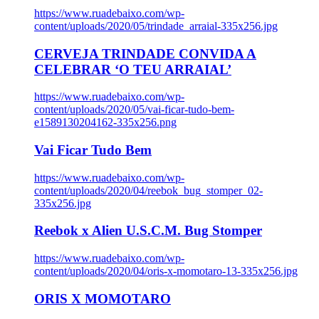
https://www.ruadebaixo.com/wp-
content/uploads/2020/05/trindade_arraial-335x256.jpg
CERVEJA TRINDADE CONVIDA A
CELEBRAR ‘O TEU ARRAIAL’
https://www.ruadebaixo.com/wp-
content/uploads/2020/05/vai-ficar-tudo-bem-
e1589130204162-335x256.png
Vai Ficar Tudo Bem
https://www.ruadebaixo.com/wp-
content/uploads/2020/04/reebok_bug_stomper_02-
335x256.jpg
Reebok x Alien U.S.C.M. Bug Stomper
https://www.ruadebaixo.com/wp-
content/uploads/2020/04/oris-x-momotaro-13-335x256.jpg
ORIS X MOMOTARO