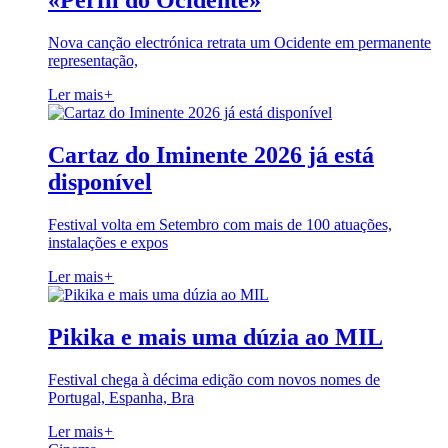
«Perfil do Ocidente»
Nova canção electrónica retrata um Ocidente em permanente
representação,
Ler mais
+
Cartaz do Iminente 2026 já está
disponível
Festival volta em Setembro com mais de 100 atuações,
instalações e expos
Ler mais
+
Pikika e mais uma dúzia ao MIL
Festival chega à décima edição com novos nomes de
Portugal, Espanha, Bra
Ler mais
+