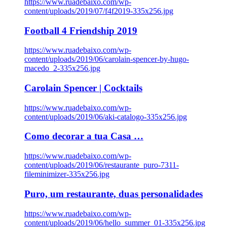
https://www.ruadebaixo.com/wp-
content/uploads/2019/07/f4f2019-335x256.jpg
Football 4 Friendship 2019
https://www.ruadebaixo.com/wp-
content/uploads/2019/06/carolain-spencer-by-hugo-
macedo_2-335x256.jpg
Carolain Spencer | Cocktails
https://www.ruadebaixo.com/wp-
content/uploads/2019/06/aki-catalogo-335x256.jpg
Como decorar a tua Casa …
https://www.ruadebaixo.com/wp-
content/uploads/2019/06/restaurante_puro-7311-
fileminimizer-335x256.jpg
Puro, um restaurante, duas personalidades
https://www.ruadebaixo.com/wp-
content/uploads/2019/06/hello_summer_01-335x256.jpg