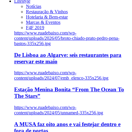
Lifestyle
Notícias
Restauração & Vinhos
Hotelaria & Bem-estar
Marcas & Eventos
F4F 2019
https://www.ruadebaixo.com/wp-
content/uploads/2026/05/broto-chiado-prato-pedro-pena-
bastos-335x256.jpg
De Lisboa ao Algarve: seis restaurantes para
reservar este maio
https://www.ruadebaixo.com/wp-
content/uploads/2024/07/emb_elenco-335x256.jpg
Estação Menina Bonita “From The Ocean To
The Stars”
https://www.ruadebaixo.com/wp-
content/uploads/2024/05/unnamed-335x256.jpg
A MUSA faz oito anos e vai festejar dentro e
fora de portas