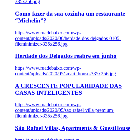
335x256.jpg
Como fazer da sua cozinha um restaurante
“Michelin”?
https://www.ruadebaixo.com/wp-
content/uploads/2020/06/herdade-dos-delgados-0105-
fileminimizer-335x256.jpg
Herdade dos Delgados reabre em junho
https://www.ruadebaixo.com/wp-
content/uploads/2020/05/smart_house-335x256.jpg
A CRESCENTE POPULARIDADE DAS
CASAS INTELIGENTES
https://www.ruadebaixo.com/wp-
content/uploads/2020/05/sao-rafael-villa-premium-
fileminimizer-335x256.jpg
São Rafael Villas, Apartments & GuestHouse