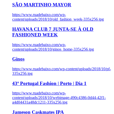
SÃO MARTINHO MAYOR
https://www.ruadebaixo.com/wp-
content/uploads/2018/10/old_fashion_week-335x256.jpg
HAVANA CLUB 7 JUNTA-SE À OLD
FASHIONED WEEK
https://www.ruadebaixo.com/wp-
content/uploads/2018/10/ginos_home-335x256.jpg
Ginos
https://www.ruadebaixo.com/wp-content/uploads/2018/10/pf-
335x256.jpg
43º Portugal Fashion | Porto | Dia 1
https://www.ruadebaixo.com/wp-
content/uploads/2018/10/webimage-490c4386-0d44-42f1-
a4d04431a48dc1211-335x256.jpg
Jameson Caskmates IPA