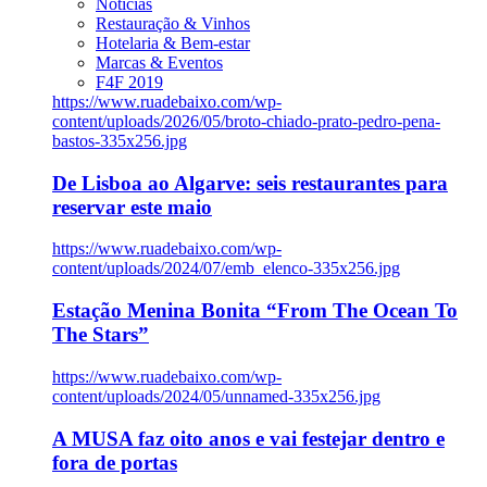
Notícias
Restauração & Vinhos
Hotelaria & Bem-estar
Marcas & Eventos
F4F 2019
https://www.ruadebaixo.com/wp-
content/uploads/2026/05/broto-chiado-prato-pedro-pena-
bastos-335x256.jpg
De Lisboa ao Algarve: seis restaurantes para
reservar este maio
https://www.ruadebaixo.com/wp-
content/uploads/2024/07/emb_elenco-335x256.jpg
Estação Menina Bonita “From The Ocean To
The Stars”
https://www.ruadebaixo.com/wp-
content/uploads/2024/05/unnamed-335x256.jpg
A MUSA faz oito anos e vai festejar dentro e
fora de portas