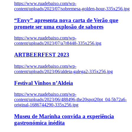
https://www.ruadebaixo.com/wp-
content/uploads/2023/07/sobremesa-golden-hour-335x256.jpg
“Envy” apresenta nova carta de Verão que
promete ser uma explosão de sabores
https://www.ruadebaixo.com/wp-
content/uploads/2023/07/a7r8448-335x256.jpg
ARTBEERFEST 2023
https://www.ruadebaixo.com/wp-
content/uploads/2023/06/aldeia-galega2-335x256.jpg
Festival Vinhos n’Aldeia
https://www.ruadebaixo.com/wp-
content/uploads/2023/06/488496-the20spot20pt_04-5b72a6-
original-1686744290-335x256.jpg
Museu de Marinha convida a experiência
gastronómica inédita