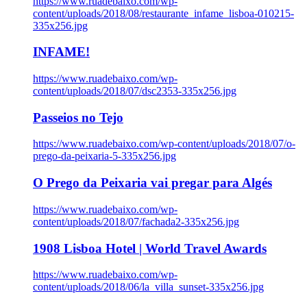
https://www.ruadebaixo.com/wp-
content/uploads/2018/08/restaurante_infame_lisboa-010215-
335x256.jpg
INFAME!
https://www.ruadebaixo.com/wp-
content/uploads/2018/07/dsc2353-335x256.jpg
Passeios no Tejo
https://www.ruadebaixo.com/wp-content/uploads/2018/07/o-
prego-da-peixaria-5-335x256.jpg
O Prego da Peixaria vai pregar para Algés
https://www.ruadebaixo.com/wp-
content/uploads/2018/07/fachada2-335x256.jpg
1908 Lisboa Hotel | World Travel Awards
https://www.ruadebaixo.com/wp-
content/uploads/2018/06/la_villa_sunset-335x256.jpg