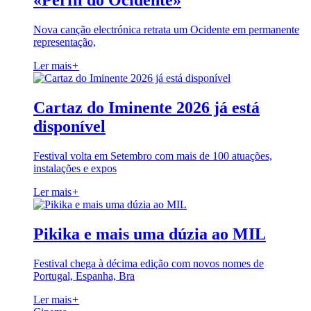
«Perfil do Ocidente»
Nova canção electrónica retrata um Ocidente em permanente
representação,
Ler mais
+
Cartaz do Iminente 2026 já está
disponível
Festival volta em Setembro com mais de 100 atuações,
instalações e expos
Ler mais
+
Pikika e mais uma dúzia ao MIL
Festival chega à décima edição com novos nomes de
Portugal, Espanha, Bra
Ler mais
+