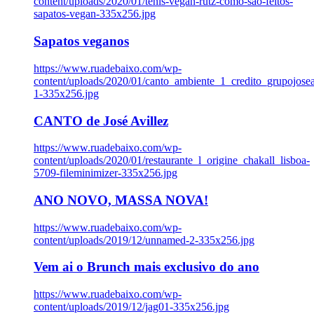
content/uploads/2020/01/tenis-vegan-rutz-como-sao-feitos-
sapatos-vegan-335x256.jpg
Sapatos veganos
https://www.ruadebaixo.com/wp-
content/uploads/2020/01/canto_ambiente_1_credito_grupojosea
1-335x256.jpg
CANTO de José Avillez
https://www.ruadebaixo.com/wp-
content/uploads/2020/01/restaurante_l_origine_chakall_lisboa-
5709-fileminimizer-335x256.jpg
ANO NOVO, MASSA NOVA!
https://www.ruadebaixo.com/wp-
content/uploads/2019/12/unnamed-2-335x256.jpg
Vem ai o Brunch mais exclusivo do ano
https://www.ruadebaixo.com/wp-
content/uploads/2019/12/jag01-335x256.jpg