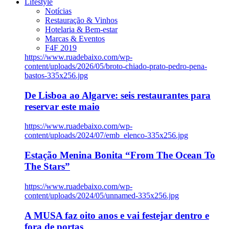
Lifestyle
Notícias
Restauração & Vinhos
Hotelaria & Bem-estar
Marcas & Eventos
F4F 2019
https://www.ruadebaixo.com/wp-
content/uploads/2026/05/broto-chiado-prato-pedro-pena-
bastos-335x256.jpg
De Lisboa ao Algarve: seis restaurantes para
reservar este maio
https://www.ruadebaixo.com/wp-
content/uploads/2024/07/emb_elenco-335x256.jpg
Estação Menina Bonita “From The Ocean To
The Stars”
https://www.ruadebaixo.com/wp-
content/uploads/2024/05/unnamed-335x256.jpg
A MUSA faz oito anos e vai festejar dentro e
fora de portas