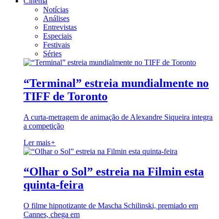
Cinema
Notícias
Análises
Entrevistas
Especiais
Festivais
Séries
“Terminal” estreia mundialmente no
TIFF de Toronto
A curta-metragem de animação de Alexandre Siqueira integra
a competição
Ler mais
+
“Olhar o Sol” estreia na Filmin esta
quinta-feira
O filme hipnotizante de Mascha Schilinski, premiado em
Cannes, chega em