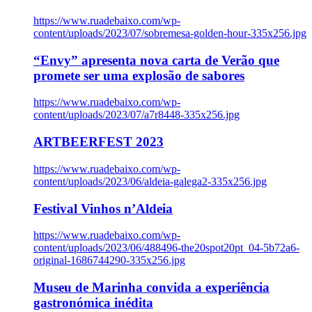
https://www.ruadebaixo.com/wp-
content/uploads/2023/07/sobremesa-golden-hour-335x256.jpg
“Envy” apresenta nova carta de Verão que
promete ser uma explosão de sabores
https://www.ruadebaixo.com/wp-
content/uploads/2023/07/a7r8448-335x256.jpg
ARTBEERFEST 2023
https://www.ruadebaixo.com/wp-
content/uploads/2023/06/aldeia-galega2-335x256.jpg
Festival Vinhos n’Aldeia
https://www.ruadebaixo.com/wp-
content/uploads/2023/06/488496-the20spot20pt_04-5b72a6-
original-1686744290-335x256.jpg
Museu de Marinha convida a experiência
gastronómica inédita