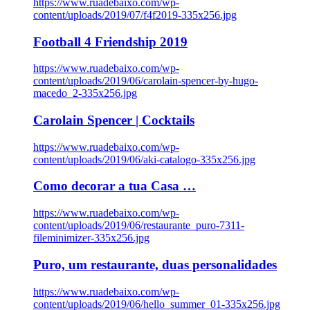
https://www.ruadebaixo.com/wp-
content/uploads/2019/07/f4f2019-335x256.jpg
Football 4 Friendship 2019
https://www.ruadebaixo.com/wp-
content/uploads/2019/06/carolain-spencer-by-hugo-
macedo_2-335x256.jpg
Carolain Spencer | Cocktails
https://www.ruadebaixo.com/wp-
content/uploads/2019/06/aki-catalogo-335x256.jpg
Como decorar a tua Casa …
https://www.ruadebaixo.com/wp-
content/uploads/2019/06/restaurante_puro-7311-
fileminimizer-335x256.jpg
Puro, um restaurante, duas personalidades
https://www.ruadebaixo.com/wp-
content/uploads/2019/06/hello_summer_01-335x256.jpg