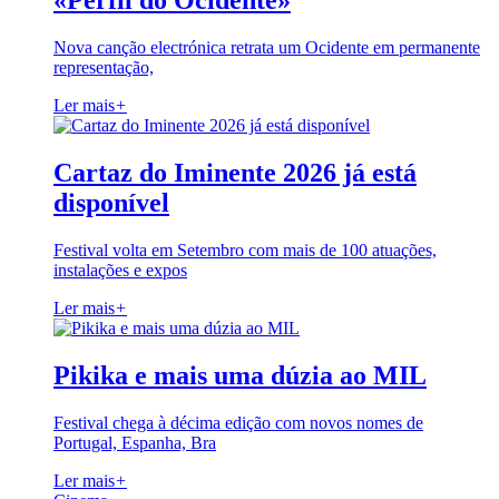
«Perfil do Ocidente»
Nova canção electrónica retrata um Ocidente em permanente
representação,
Ler mais
+
Cartaz do Iminente 2026 já está
disponível
Festival volta em Setembro com mais de 100 atuações,
instalações e expos
Ler mais
+
Pikika e mais uma dúzia ao MIL
Festival chega à décima edição com novos nomes de
Portugal, Espanha, Bra
Ler mais
+