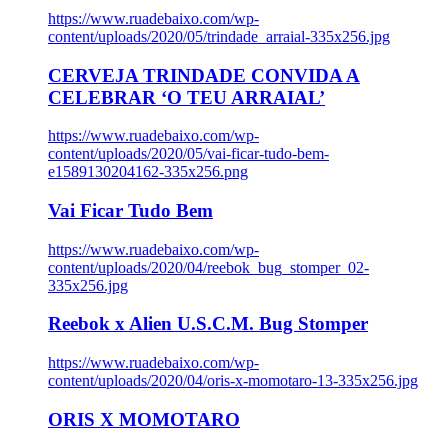
https://www.ruadebaixo.com/wp-
content/uploads/2020/05/trindade_arraial-335x256.jpg
CERVEJA TRINDADE CONVIDA A
CELEBRAR ‘O TEU ARRAIAL’
https://www.ruadebaixo.com/wp-
content/uploads/2020/05/vai-ficar-tudo-bem-
e1589130204162-335x256.png
Vai Ficar Tudo Bem
https://www.ruadebaixo.com/wp-
content/uploads/2020/04/reebok_bug_stomper_02-
335x256.jpg
Reebok x Alien U.S.C.M. Bug Stomper
https://www.ruadebaixo.com/wp-
content/uploads/2020/04/oris-x-momotaro-13-335x256.jpg
ORIS X MOMOTARO