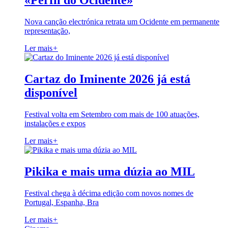
«Perfil do Ocidente»
Nova canção electrónica retrata um Ocidente em permanente
representação,
Ler mais
+
Cartaz do Iminente 2026 já está
disponível
Festival volta em Setembro com mais de 100 atuações,
instalações e expos
Ler mais
+
Pikika e mais uma dúzia ao MIL
Festival chega à décima edição com novos nomes de
Portugal, Espanha, Bra
Ler mais
+