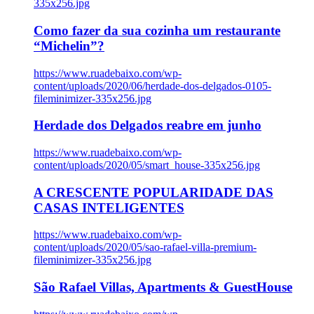
335x256.jpg
Como fazer da sua cozinha um restaurante
“Michelin”?
https://www.ruadebaixo.com/wp-
content/uploads/2020/06/herdade-dos-delgados-0105-
fileminimizer-335x256.jpg
Herdade dos Delgados reabre em junho
https://www.ruadebaixo.com/wp-
content/uploads/2020/05/smart_house-335x256.jpg
A CRESCENTE POPULARIDADE DAS
CASAS INTELIGENTES
https://www.ruadebaixo.com/wp-
content/uploads/2020/05/sao-rafael-villa-premium-
fileminimizer-335x256.jpg
São Rafael Villas, Apartments & GuestHouse