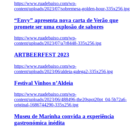
https://www.ruadebaixo.com/wp-
content/uploads/2023/07/sobremesa-golden-hour-335x256.jpg
“Envy” apresenta nova carta de Verão que
promete ser uma explosão de sabores
https://www.ruadebaixo.com/wp-
content/uploads/2023/07/a7r8448-335x256.jpg
ARTBEERFEST 2023
https://www.ruadebaixo.com/wp-
content/uploads/2023/06/aldeia-galega2-335x256.jpg
Festival Vinhos n’Aldeia
https://www.ruadebaixo.com/wp-
content/uploads/2023/06/488496-the20spot20pt_04-5b72a6-
original-1686744290-335x256.jpg
Museu de Marinha convida a experiência
gastronómica inédita