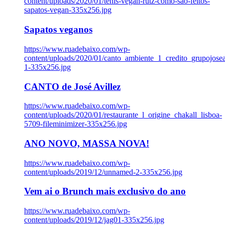
content/uploads/2020/01/tenis-vegan-rutz-como-sao-feitos-
sapatos-vegan-335x256.jpg
Sapatos veganos
https://www.ruadebaixo.com/wp-
content/uploads/2020/01/canto_ambiente_1_credito_grupojosea
1-335x256.jpg
CANTO de José Avillez
https://www.ruadebaixo.com/wp-
content/uploads/2020/01/restaurante_l_origine_chakall_lisboa-
5709-fileminimizer-335x256.jpg
ANO NOVO, MASSA NOVA!
https://www.ruadebaixo.com/wp-
content/uploads/2019/12/unnamed-2-335x256.jpg
Vem ai o Brunch mais exclusivo do ano
https://www.ruadebaixo.com/wp-
content/uploads/2019/12/jag01-335x256.jpg