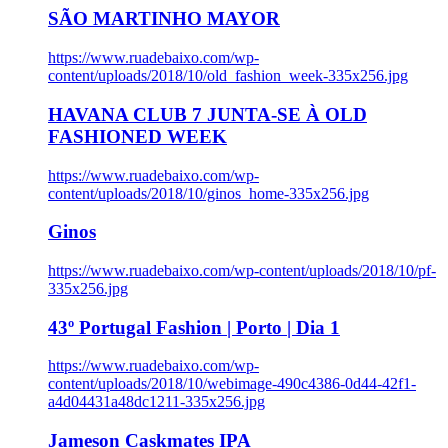
SÃO MARTINHO MAYOR
https://www.ruadebaixo.com/wp-
content/uploads/2018/10/old_fashion_week-335x256.jpg
HAVANA CLUB 7 JUNTA-SE À OLD
FASHIONED WEEK
https://www.ruadebaixo.com/wp-
content/uploads/2018/10/ginos_home-335x256.jpg
Ginos
https://www.ruadebaixo.com/wp-content/uploads/2018/10/pf-
335x256.jpg
43º Portugal Fashion | Porto | Dia 1
https://www.ruadebaixo.com/wp-
content/uploads/2018/10/webimage-490c4386-0d44-42f1-
a4d04431a48dc1211-335x256.jpg
Jameson Caskmates IPA