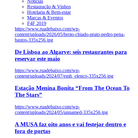
Notícias
Restauração & Vinhos
Hotelaria & Bem-estar
Marcas & Eventos
F4F 2019
https://www.ruadebaixo.com/wp-
content/uploads/2026/05/broto-chiado-prato-pedro-pena-
bastos-335x256.jpg
De Lisboa ao Algarve: seis restaurantes para
reservar este maio
https://www.ruadebaixo.com/wp-
content/uploads/2024/07/emb_elenco-335x256.jpg
Estação Menina Bonita “From The Ocean To
The Stars”
https://www.ruadebaixo.com/wp-
content/uploads/2024/05/unnamed-335x256.jpg
A MUSA faz oito anos e vai festejar dentro e
fora de portas