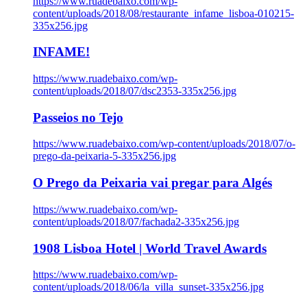
https://www.ruadebaixo.com/wp-
content/uploads/2018/08/restaurante_infame_lisboa-010215-
335x256.jpg
INFAME!
https://www.ruadebaixo.com/wp-
content/uploads/2018/07/dsc2353-335x256.jpg
Passeios no Tejo
https://www.ruadebaixo.com/wp-content/uploads/2018/07/o-
prego-da-peixaria-5-335x256.jpg
O Prego da Peixaria vai pregar para Algés
https://www.ruadebaixo.com/wp-
content/uploads/2018/07/fachada2-335x256.jpg
1908 Lisboa Hotel | World Travel Awards
https://www.ruadebaixo.com/wp-
content/uploads/2018/06/la_villa_sunset-335x256.jpg