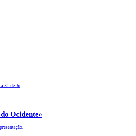
 a 31 de Ju
 do Ocidente»
presentação,