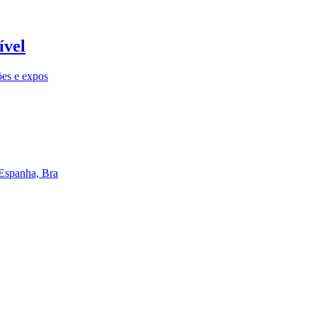
ível
ões e expos
 Espanha, Bra