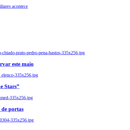
iares acontece
o-chiado-prato-pedro-pena-bastos-335x256.jpg
ervar este maio
_elenco-335x256.jpg
e Stars”
named-335x256.jpg
 de portas
00304-335x256.jpg