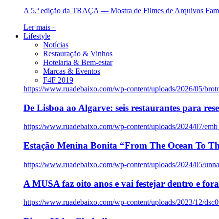
A 5.ª edição da TRAÇA — Mostra de Filmes de Arquivos Famil
Ler mais
+
Lifestyle
Notícias
Restauração & Vinhos
Hotelaria & Bem-estar
Marcas & Eventos
F4F 2019
https://www.ruadebaixo.com/wp-content/uploads/2026/05/brot
De Lisboa ao Algarve: seis restaurantes para res
https://www.ruadebaixo.com/wp-content/uploads/2024/07/emb
Estação Menina Bonita “From The Ocean To Th
https://www.ruadebaixo.com/wp-content/uploads/2024/05/un
A MUSA faz oito anos e vai festejar dentro e fora
https://www.ruadebaixo.com/wp-content/uploads/2023/12/dsc