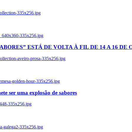
ollection-335x256.jpg
tl_640x360-335x256.jpg
BORES” ESTÁ DE VOLTA À FIL DE 14 A 16 DE
llection-aveiro-prosa-335x256.jpg
remesa-golden-hour-335x256.jpg
ete ser uma explosão de sabores
8448-335x256.jpg
ia-galega2-335x256.jpg