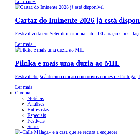
Ler mais
+
Cartaz do Iminente 2026 já está dispon
Festival volta em Setembro com mais de 100 atuações, instalaç
Ler mais
+
Pikika e mais uma dúzia ao MIL
Festival chega à décima edição com novos nomes de Portugal,
Ler mais
+
Cinema
Notícias
Análises
Entrevistas
Especiais
Festivais
Séries