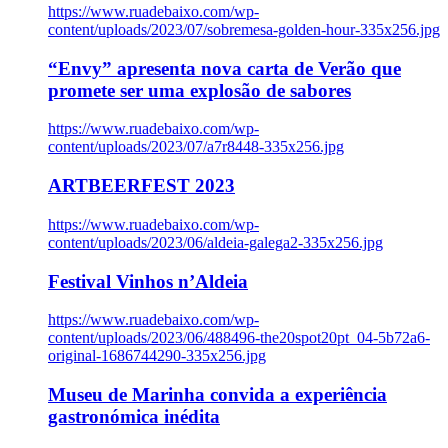
https://www.ruadebaixo.com/wp-
content/uploads/2023/07/sobremesa-golden-hour-335x256.jpg
“Envy” apresenta nova carta de Verão que
promete ser uma explosão de sabores
https://www.ruadebaixo.com/wp-
content/uploads/2023/07/a7r8448-335x256.jpg
ARTBEERFEST 2023
https://www.ruadebaixo.com/wp-
content/uploads/2023/06/aldeia-galega2-335x256.jpg
Festival Vinhos n’Aldeia
https://www.ruadebaixo.com/wp-
content/uploads/2023/06/488496-the20spot20pt_04-5b72a6-
original-1686744290-335x256.jpg
Museu de Marinha convida a experiência
gastronómica inédita