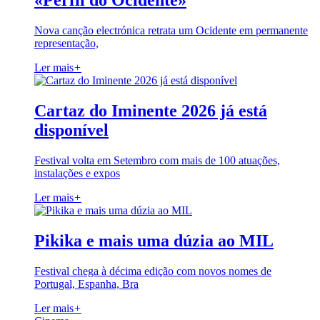
«Perfil do Ocidente»
Nova canção electrónica retrata um Ocidente em permanente
representação,
Ler mais
+
Cartaz do Iminente 2026 já está
disponível
Festival volta em Setembro com mais de 100 atuações,
instalações e expos
Ler mais
+
Pikika e mais uma dúzia ao MIL
Festival chega à décima edição com novos nomes de
Portugal, Espanha, Bra
Ler mais
+