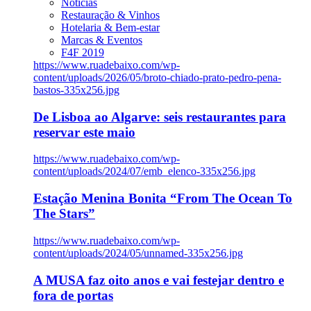
Notícias
Restauração & Vinhos
Hotelaria & Bem-estar
Marcas & Eventos
F4F 2019
https://www.ruadebaixo.com/wp-
content/uploads/2026/05/broto-chiado-prato-pedro-pena-
bastos-335x256.jpg
De Lisboa ao Algarve: seis restaurantes para
reservar este maio
https://www.ruadebaixo.com/wp-
content/uploads/2024/07/emb_elenco-335x256.jpg
Estação Menina Bonita “From The Ocean To
The Stars”
https://www.ruadebaixo.com/wp-
content/uploads/2024/05/unnamed-335x256.jpg
A MUSA faz oito anos e vai festejar dentro e
fora de portas