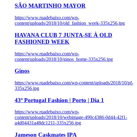
SÃO MARTINHO MAYOR
https://www.ruadebaixo.com/wp-
content/uploads/2018/10/old_fashion_week-335x256.jpg
HAVANA CLUB 7 JUNTA-SE À OLD
FASHIONED WEEK
https://www.ruadebaixo.com/wp-
content/uploads/2018/10/ginos_home-335x256.jpg
Ginos
https://www.ruadebaixo.com/wp-content/uploads/2018/10/pf-
335x256.jpg
43º Portugal Fashion | Porto | Dia 1
https://www.ruadebaixo.com/wp-
content/uploads/2018/10/webimage-490c4386-0d44-42f1-
a4d04431a48dc1211-335x256.jpg
Jameson Caskmates IPA