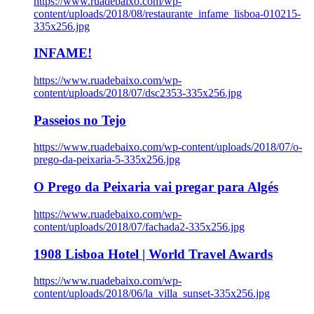
https://www.ruadebaixo.com/wp-
content/uploads/2018/08/restaurante_infame_lisboa-010215-
335x256.jpg
INFAME!
https://www.ruadebaixo.com/wp-
content/uploads/2018/07/dsc2353-335x256.jpg
Passeios no Tejo
https://www.ruadebaixo.com/wp-content/uploads/2018/07/o-
prego-da-peixaria-5-335x256.jpg
O Prego da Peixaria vai pregar para Algés
https://www.ruadebaixo.com/wp-
content/uploads/2018/07/fachada2-335x256.jpg
1908 Lisboa Hotel | World Travel Awards
https://www.ruadebaixo.com/wp-
content/uploads/2018/06/la_villa_sunset-335x256.jpg