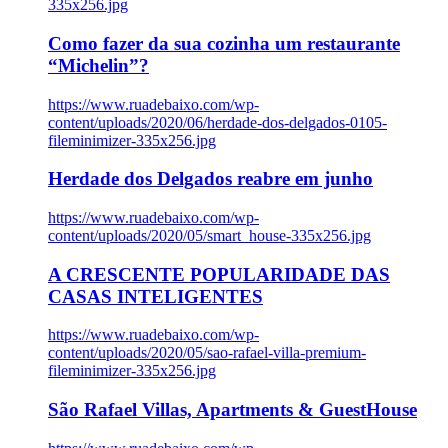
335x256.jpg
Como fazer da sua cozinha um restaurante
“Michelin”?
https://www.ruadebaixo.com/wp-
content/uploads/2020/06/herdade-dos-delgados-0105-
fileminimizer-335x256.jpg
Herdade dos Delgados reabre em junho
https://www.ruadebaixo.com/wp-
content/uploads/2020/05/smart_house-335x256.jpg
A CRESCENTE POPULARIDADE DAS
CASAS INTELIGENTES
https://www.ruadebaixo.com/wp-
content/uploads/2020/05/sao-rafael-villa-premium-
fileminimizer-335x256.jpg
São Rafael Villas, Apartments & GuestHouse