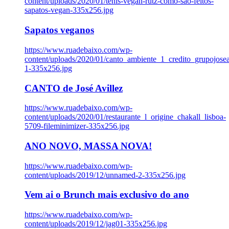
content/uploads/2020/01/tenis-vegan-rutz-como-sao-feitos-
sapatos-vegan-335x256.jpg
Sapatos veganos
https://www.ruadebaixo.com/wp-
content/uploads/2020/01/canto_ambiente_1_credito_grupojosea
1-335x256.jpg
CANTO de José Avillez
https://www.ruadebaixo.com/wp-
content/uploads/2020/01/restaurante_l_origine_chakall_lisboa-
5709-fileminimizer-335x256.jpg
ANO NOVO, MASSA NOVA!
https://www.ruadebaixo.com/wp-
content/uploads/2019/12/unnamed-2-335x256.jpg
Vem ai o Brunch mais exclusivo do ano
https://www.ruadebaixo.com/wp-
content/uploads/2019/12/jag01-335x256.jpg