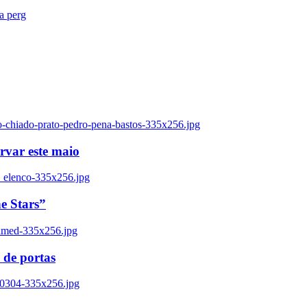
ra perg
o-chiado-prato-pedro-pena-bastos-335x256.jpg
ervar este maio
_elenco-335x256.jpg
e Stars”
named-335x256.jpg
 de portas
00304-335x256.jpg