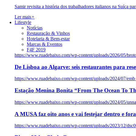
Samir revisita a história dos trabalhadores italianos na Suíça pa
Ler mais
+
Lifestyle
Notícias
Restauração & Vinhos
Hotelaria & Bem-estar
Marcas & Eventos
F4F 2019
https://www.ruadebaixo.com/wp-content/uploads/2026/05/brot
De Lisboa ao Algarve: seis restaurantes para res
https://www.ruadebaixo.com/wp-content/uploads/2024/07/emb
Estação Menina Bonita “From The Ocean To Th
https://www.ruadebaixo.com/wp-content/uploads/2024/05/un
A MUSA faz oito anos e vai festejar dentro e fora
https://www.ruadebaixo.com/wp-content/uploads/2023/12/dsc