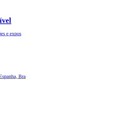
ível
ões e expos
 Espanha, Bra