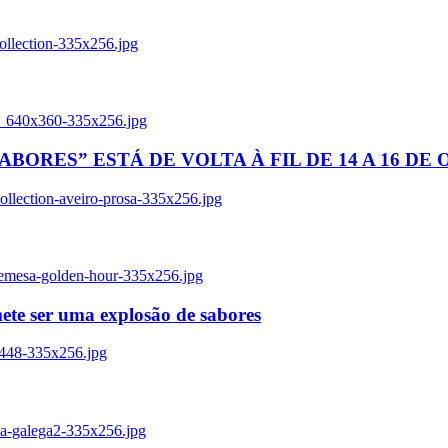
ollection-335x256.jpg
tl_640x360-335x256.jpg
BORES” ESTÁ DE VOLTA À FIL DE 14 A 16 DE
llection-aveiro-prosa-335x256.jpg
remesa-golden-hour-335x256.jpg
ete ser uma explosão de sabores
8448-335x256.jpg
ia-galega2-335x256.jpg