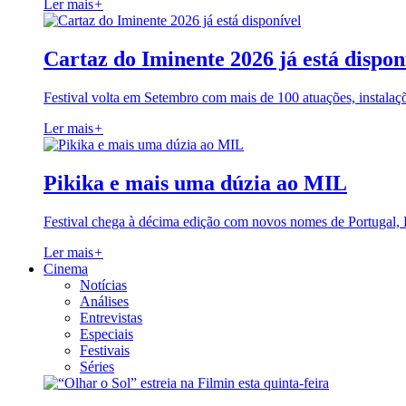
Ler mais
+
Cartaz do Iminente 2026 já está dispon
Festival volta em Setembro com mais de 100 atuações, instalaç
Ler mais
+
Pikika e mais uma dúzia ao MIL
Festival chega à décima edição com novos nomes de Portugal,
Ler mais
+
Cinema
Notícias
Análises
Entrevistas
Especiais
Festivais
Séries