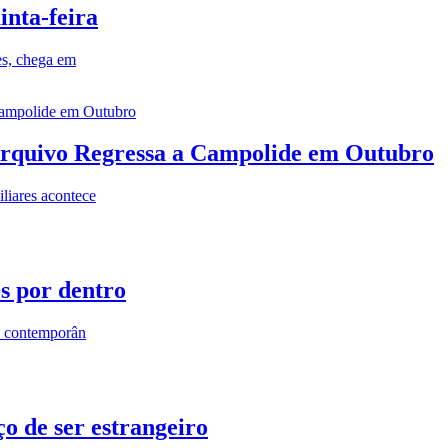
inta-feira
es, chega em
rquivo Regressa a Campolide em Outubro
iares acontece
os por dentro
s contemporân
o de ser estrangeiro