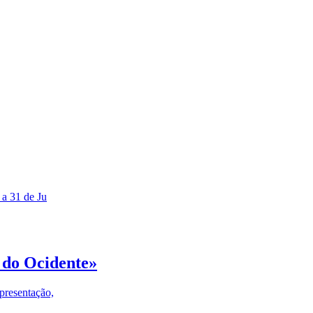
 a 31 de Ju
 do Ocidente»
presentação,