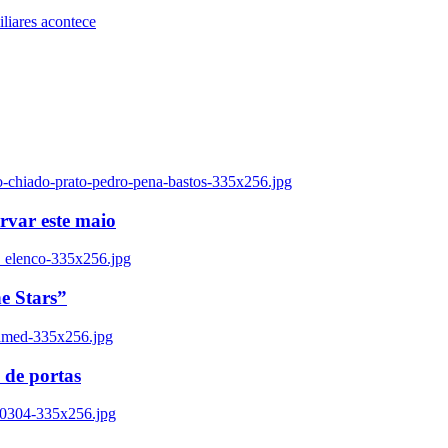
iares acontece
o-chiado-prato-pedro-pena-bastos-335x256.jpg
ervar este maio
_elenco-335x256.jpg
e Stars”
named-335x256.jpg
 de portas
00304-335x256.jpg