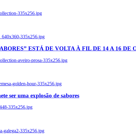
ollection-335x256.jpg
tl_640x360-335x256.jpg
BORES” ESTÁ DE VOLTA À FIL DE 14 A 16 DE
llection-aveiro-prosa-335x256.jpg
remesa-golden-hour-335x256.jpg
ete ser uma explosão de sabores
8448-335x256.jpg
ia-galega2-335x256.jpg