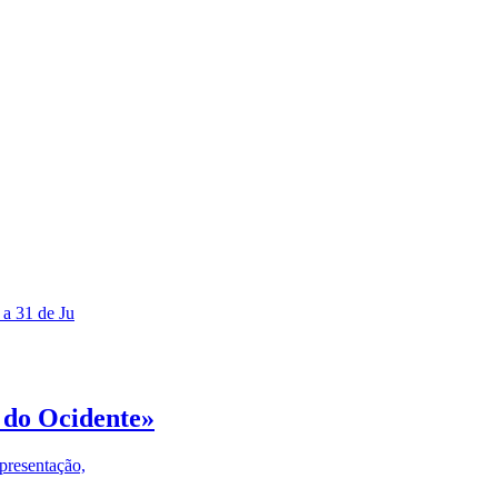
 a 31 de Ju
 do Ocidente»
presentação,