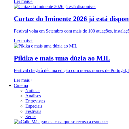
Ler mais
+
Cartaz do Iminente 2026 já está dispon
Festival volta em Setembro com mais de 100 atuações, instalaç
Ler mais
+
Pikika e mais uma dúzia ao MIL
Festival chega à décima edição com novos nomes de Portugal,
Ler mais
+
Cinema
Notícias
Análises
Entrevistas
Especiais
Festivais
Séries