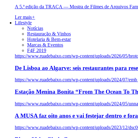
A 5.ª edição da TRAÇA — Mostra de Filmes de Arquivos Famil
Ler mais
+
Lifestyle
Notícias
Restauração & Vinhos
Hotelaria & Bem-estar
Marcas & Eventos
F4F 2019
https://www.ruadebaixo.com/wp-content/uploads/2026/05/brot
De Lisboa ao Algarve: seis restaurantes para res
https://www.ruadebaixo.com/wp-content/uploads/2024/07/emb
Estação Menina Bonita “From The Ocean To Th
https://www.ruadebaixo.com/wp-content/uploads/2024/05/un
A MUSA faz oito anos e vai festejar dentro e fora
https://www.ruadebaixo.com/wp-content/uploads/2023/12/dsc