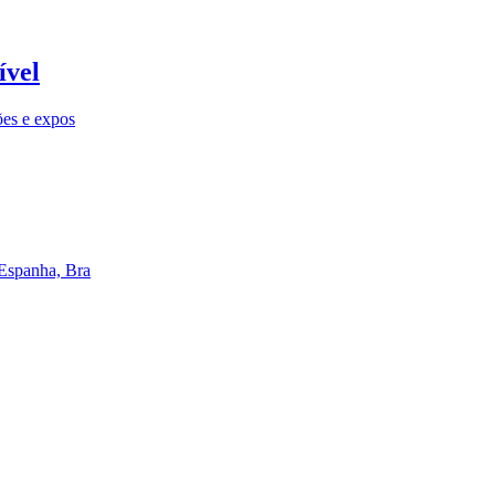
ível
ões e expos
 Espanha, Bra