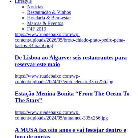
Lifestyle
Notícias
Restauração & Vinhos
Hotelaria & Bem-estar
Marcas & Eventos
F4F 2019
https://www.ruadebaixo.com/wp-
content/uploads/2026/05/broto-chiado-prato-pedro-pena-
bastos-335x256.jpg
De Lisboa ao Algarve: seis restaurantes para
reservar este maio
https://www.ruadebaixo.com/wp-
content/uploads/2024/07/emb_elenco-335x256.jpg
Estação Menina Bonita “From The Ocean To
The Stars”
https://www.ruadebaixo.com/wp-
content/uploads/2024/05/unnamed-335x256.jpg
A MUSA faz oito anos e vai festejar dentro e
fora de portas