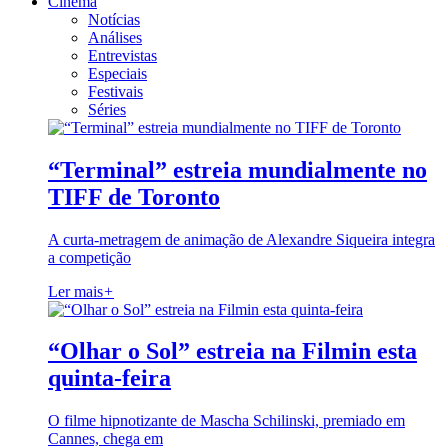
Cinema
Notícias
Análises
Entrevistas
Especiais
Festivais
Séries
“Terminal” estreia mundialmente no
TIFF de Toronto
A curta-metragem de animação de Alexandre Siqueira integra
a competição
Ler mais
+
“Olhar o Sol” estreia na Filmin esta
quinta-feira
O filme hipnotizante de Mascha Schilinski, premiado em
Cannes, chega em