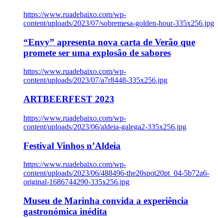
https://www.ruadebaixo.com/wp-
content/uploads/2023/07/sobremesa-golden-hour-335x256.jpg
“Envy” apresenta nova carta de Verão que
promete ser uma explosão de sabores
https://www.ruadebaixo.com/wp-
content/uploads/2023/07/a7r8448-335x256.jpg
ARTBEERFEST 2023
https://www.ruadebaixo.com/wp-
content/uploads/2023/06/aldeia-galega2-335x256.jpg
Festival Vinhos n’Aldeia
https://www.ruadebaixo.com/wp-
content/uploads/2023/06/488496-the20spot20pt_04-5b72a6-
original-1686744290-335x256.jpg
Museu de Marinha convida a experiência
gastronómica inédita