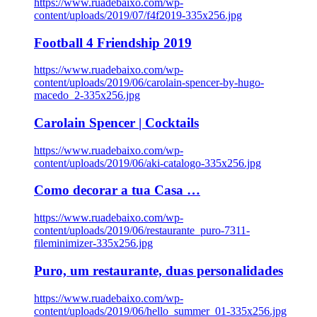
https://www.ruadebaixo.com/wp-
content/uploads/2019/07/f4f2019-335x256.jpg
Football 4 Friendship 2019
https://www.ruadebaixo.com/wp-
content/uploads/2019/06/carolain-spencer-by-hugo-
macedo_2-335x256.jpg
Carolain Spencer | Cocktails
https://www.ruadebaixo.com/wp-
content/uploads/2019/06/aki-catalogo-335x256.jpg
Como decorar a tua Casa …
https://www.ruadebaixo.com/wp-
content/uploads/2019/06/restaurante_puro-7311-
fileminimizer-335x256.jpg
Puro, um restaurante, duas personalidades
https://www.ruadebaixo.com/wp-
content/uploads/2019/06/hello_summer_01-335x256.jpg