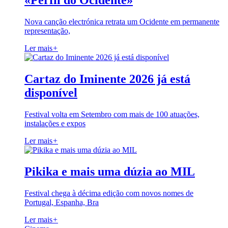
«Perfil do Ocidente»
Nova canção electrónica retrata um Ocidente em permanente
representação,
Ler mais
+
Cartaz do Iminente 2026 já está
disponível
Festival volta em Setembro com mais de 100 atuações,
instalações e expos
Ler mais
+
Pikika e mais uma dúzia ao MIL
Festival chega à décima edição com novos nomes de
Portugal, Espanha, Bra
Ler mais
+