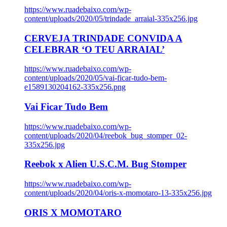
https://www.ruadebaixo.com/wp-
content/uploads/2020/05/trindade_arraial-335x256.jpg
CERVEJA TRINDADE CONVIDA A
CELEBRAR ‘O TEU ARRAIAL’
https://www.ruadebaixo.com/wp-
content/uploads/2020/05/vai-ficar-tudo-bem-
e1589130204162-335x256.png
Vai Ficar Tudo Bem
https://www.ruadebaixo.com/wp-
content/uploads/2020/04/reebok_bug_stomper_02-
335x256.jpg
Reebok x Alien U.S.C.M. Bug Stomper
https://www.ruadebaixo.com/wp-
content/uploads/2020/04/oris-x-momotaro-13-335x256.jpg
ORIS X MOMOTARO