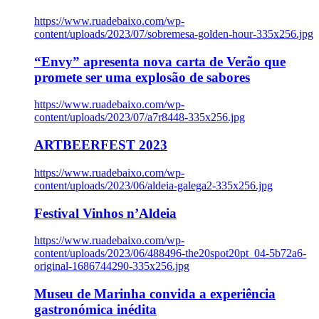
https://www.ruadebaixo.com/wp-
content/uploads/2023/07/sobremesa-golden-hour-335x256.jpg
“Envy” apresenta nova carta de Verão que
promete ser uma explosão de sabores
https://www.ruadebaixo.com/wp-
content/uploads/2023/07/a7r8448-335x256.jpg
ARTBEERFEST 2023
https://www.ruadebaixo.com/wp-
content/uploads/2023/06/aldeia-galega2-335x256.jpg
Festival Vinhos n’Aldeia
https://www.ruadebaixo.com/wp-
content/uploads/2023/06/488496-the20spot20pt_04-5b72a6-
original-1686744290-335x256.jpg
Museu de Marinha convida a experiência
gastronómica inédita