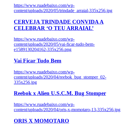
https://www.ruadebaixo.com/wp-
content/uploads/2020/05/trindade_arraial-335x256.jpg
CERVEJA TRINDADE CONVIDA A
CELEBRAR ‘O TEU ARRAIAL’
https://www.ruadebaixo.com/wp-
content/uploads/2020/05/vai-ficar-tudo-bem-
e1589130204162-335x256.png
Vai Ficar Tudo Bem
https://www.ruadebaixo.com/wp-
content/uploads/2020/04/reebok_bug_stomper_02-
335x256.jpg
Reebok x Alien U.S.C.M. Bug Stomper
https://www.ruadebaixo.com/wp-
content/uploads/2020/04/oris-x-momotaro-13-335x256.jpg
ORIS X MOMOTARO