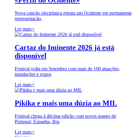
«Perfil do Ocidente»
Nova canção electrónica retrata um Ocidente em permanente
representação,
Ler mais
+
Cartaz do Iminente 2026 já está
disponível
Festival volta em Setembro com mais de 100 atuações,
instalações e expos
Ler mais
+
Pikika e mais uma dúzia ao MIL
Festival chega à décima edição com novos nomes de
Portugal, Espanha, Bra
Ler mais
+