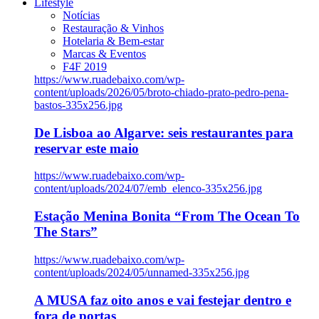
Lifestyle
Notícias
Restauração & Vinhos
Hotelaria & Bem-estar
Marcas & Eventos
F4F 2019
https://www.ruadebaixo.com/wp-
content/uploads/2026/05/broto-chiado-prato-pedro-pena-
bastos-335x256.jpg
De Lisboa ao Algarve: seis restaurantes para
reservar este maio
https://www.ruadebaixo.com/wp-
content/uploads/2024/07/emb_elenco-335x256.jpg
Estação Menina Bonita “From The Ocean To
The Stars”
https://www.ruadebaixo.com/wp-
content/uploads/2024/05/unnamed-335x256.jpg
A MUSA faz oito anos e vai festejar dentro e
fora de portas