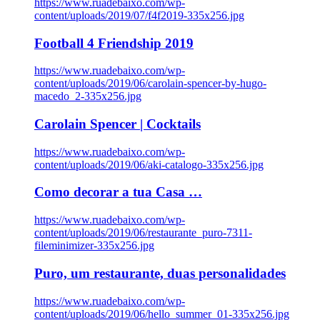
https://www.ruadebaixo.com/wp-
content/uploads/2019/07/f4f2019-335x256.jpg
Football 4 Friendship 2019
https://www.ruadebaixo.com/wp-
content/uploads/2019/06/carolain-spencer-by-hugo-
macedo_2-335x256.jpg
Carolain Spencer | Cocktails
https://www.ruadebaixo.com/wp-
content/uploads/2019/06/aki-catalogo-335x256.jpg
Como decorar a tua Casa …
https://www.ruadebaixo.com/wp-
content/uploads/2019/06/restaurante_puro-7311-
fileminimizer-335x256.jpg
Puro, um restaurante, duas personalidades
https://www.ruadebaixo.com/wp-
content/uploads/2019/06/hello_summer_01-335x256.jpg