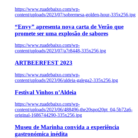
https://www.ruadebaixo.com/wp-
content/uploads/2023/07/sobremesa-golden-hour-335x256.jpg
“Envy” apresenta nova carta de Verão que
promete ser uma explosão de sabores
https://www.ruadebaixo.com/wp-
content/uploads/2023/07/a7r8448-335x256.jpg
ARTBEERFEST 2023
https://www.ruadebaixo.com/wp-
content/uploads/2023/06/aldeia-galega2-335x256.jpg
Festival Vinhos n’Aldeia
https://www.ruadebaixo.com/wp-
content/uploads/2023/06/488496-the20spot20pt_04-5b72a6-
original-1686744290-335x256.jpg
Museu de Marinha convida a experiência
gastronómica inédita