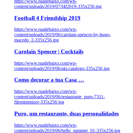
https://www.ruadebaixo.com/wp-
content/uploads/2019/07/f4f2019-335x256.jpg
Football 4 Friendship 2019
https://www.ruadebaixo.com/wp-
content/uploads/2019/06/carolain-spencer-by-hugo-
macedo_2-335x256.jpg
Carolain Spencer | Cocktails
https://www.ruadebaixo.com/wp-
content/uploads/2019/06/aki-catalogo-335x256.jpg
Como decorar a tua Casa …
https://www.ruadebaixo.com/wp-
content/uploads/2019/06/restaurante_puro-7311-
fileminimizer-335x256.jpg
Puro, um restaurante, duas personalidades
https://www.ruadebaixo.com/wp-
content/uploads/2019/06/hello_summer_01-335x256.jpg