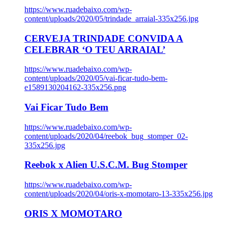
https://www.ruadebaixo.com/wp-
content/uploads/2020/05/trindade_arraial-335x256.jpg
CERVEJA TRINDADE CONVIDA A
CELEBRAR ‘O TEU ARRAIAL’
https://www.ruadebaixo.com/wp-
content/uploads/2020/05/vai-ficar-tudo-bem-
e1589130204162-335x256.png
Vai Ficar Tudo Bem
https://www.ruadebaixo.com/wp-
content/uploads/2020/04/reebok_bug_stomper_02-
335x256.jpg
Reebok x Alien U.S.C.M. Bug Stomper
https://www.ruadebaixo.com/wp-
content/uploads/2020/04/oris-x-momotaro-13-335x256.jpg
ORIS X MOMOTARO