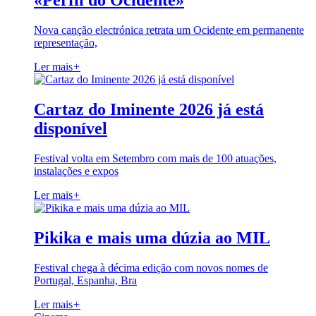
«Perfil do Ocidente»
Nova canção electrónica retrata um Ocidente em permanente
representação,
Ler mais
+
Cartaz do Iminente 2026 já está
disponível
Festival volta em Setembro com mais de 100 atuações,
instalações e expos
Ler mais
+
Pikika e mais uma dúzia ao MIL
Festival chega à décima edição com novos nomes de
Portugal, Espanha, Bra
Ler mais
+