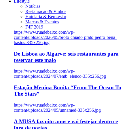
Lifestyle
Notícias
Restauração & Vinhos
Hotelaria & Bem-estar
Marcas & Eventos
F4F 2019
https://www.ruadebaixo.com/wp-
content/uploads/2026/05/broto-chiado-prato-pedro-pena-
bastos-335x256.jpg
De Lisboa ao Algarve: seis restaurantes para
reservar este maio
https://www.ruadebaixo.com/wp-
content/uploads/2024/07/emb_elenco-335x256.jpg
Estação Menina Bonita “From The Ocean To
The Stars”
https://www.ruadebaixo.com/wp-
content/uploads/2024/05/unnamed-335x256.jpg
A MUSA faz oito anos e vai festejar dentro e
fora de portas