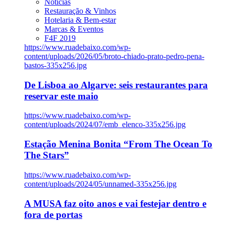
Notícias
Restauração & Vinhos
Hotelaria & Bem-estar
Marcas & Eventos
F4F 2019
https://www.ruadebaixo.com/wp-
content/uploads/2026/05/broto-chiado-prato-pedro-pena-
bastos-335x256.jpg
De Lisboa ao Algarve: seis restaurantes para
reservar este maio
https://www.ruadebaixo.com/wp-
content/uploads/2024/07/emb_elenco-335x256.jpg
Estação Menina Bonita “From The Ocean To
The Stars”
https://www.ruadebaixo.com/wp-
content/uploads/2024/05/unnamed-335x256.jpg
A MUSA faz oito anos e vai festejar dentro e
fora de portas