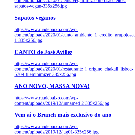
content/uploads/2020/01/tenis-vegan-rutz-como-sao-feitos-
sapatos-vegan-335x256.jpg
Sapatos veganos
https://www.ruadebaixo.com/wp-
content/uploads/2020/01/canto_ambiente_1_credito_grupojosea
1-335x256.jpg
CANTO de José Avillez
https://www.ruadebaixo.com/wp-
content/uploads/2020/01/restaurante_l_origine_chakall_lisboa-
5709-fileminimizer-335x256.jpg
ANO NOVO, MASSA NOVA!
https://www.ruadebaixo.com/wp-
content/uploads/2019/12/unnamed-2-335x256.jpg
Vem ai o Brunch mais exclusivo do ano
https://www.ruadebaixo.com/wp-
content/uploads/2019/12/jag01-335x256.jpg