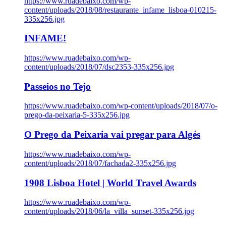
https://www.ruadebaixo.com/wp-
content/uploads/2018/08/restaurante_infame_lisboa-010215-
335x256.jpg
INFAME!
https://www.ruadebaixo.com/wp-
content/uploads/2018/07/dsc2353-335x256.jpg
Passeios no Tejo
https://www.ruadebaixo.com/wp-content/uploads/2018/07/o-
prego-da-peixaria-5-335x256.jpg
O Prego da Peixaria vai pregar para Algés
https://www.ruadebaixo.com/wp-
content/uploads/2018/07/fachada2-335x256.jpg
1908 Lisboa Hotel | World Travel Awards
https://www.ruadebaixo.com/wp-
content/uploads/2018/06/la_villa_sunset-335x256.jpg