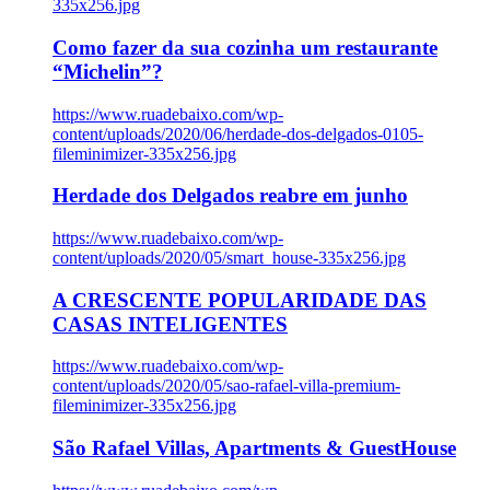
335x256.jpg
Como fazer da sua cozinha um restaurante
“Michelin”?
https://www.ruadebaixo.com/wp-
content/uploads/2020/06/herdade-dos-delgados-0105-
fileminimizer-335x256.jpg
Herdade dos Delgados reabre em junho
https://www.ruadebaixo.com/wp-
content/uploads/2020/05/smart_house-335x256.jpg
A CRESCENTE POPULARIDADE DAS
CASAS INTELIGENTES
https://www.ruadebaixo.com/wp-
content/uploads/2020/05/sao-rafael-villa-premium-
fileminimizer-335x256.jpg
São Rafael Villas, Apartments & GuestHouse