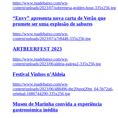
https://www.ruadebaixo.com/wp-
content/uploads/2023/07/sobremesa-golden-hour-335x256.jpg
“Envy” apresenta nova carta de Verão que
promete ser uma explosão de sabores
https://www.ruadebaixo.com/wp-
content/uploads/2023/07/a7r8448-335x256.jpg
ARTBEERFEST 2023
https://www.ruadebaixo.com/wp-
content/uploads/2023/06/aldeia-galega2-335x256.jpg
Festival Vinhos n’Aldeia
https://www.ruadebaixo.com/wp-
content/uploads/2023/06/488496-the20spot20pt_04-5b72a6-
original-1686744290-335x256.jpg
Museu de Marinha convida a experiência
gastronómica inédita