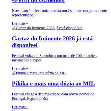
«Perfil do Ocidente»
Nova canção electrónica retrata um Ocidente em permanente
representação,
Ler mais
+
Cartaz do Iminente 2026 já está
disponível
Festival volta em Setembro com mais de 100 atuações,
instalações e expos
Ler mais
+
Pikika e mais uma dúzia ao MIL
Festival chega à décima edição com novos nomes de
Portugal, Espanha, Bra
Ler mais
+