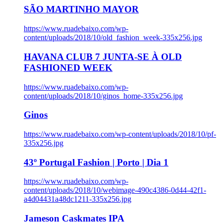
SÃO MARTINHO MAYOR
https://www.ruadebaixo.com/wp-
content/uploads/2018/10/old_fashion_week-335x256.jpg
HAVANA CLUB 7 JUNTA-SE À OLD
FASHIONED WEEK
https://www.ruadebaixo.com/wp-
content/uploads/2018/10/ginos_home-335x256.jpg
Ginos
https://www.ruadebaixo.com/wp-content/uploads/2018/10/pf-
335x256.jpg
43º Portugal Fashion | Porto | Dia 1
https://www.ruadebaixo.com/wp-
content/uploads/2018/10/webimage-490c4386-0d44-42f1-
a4d04431a48dc1211-335x256.jpg
Jameson Caskmates IPA