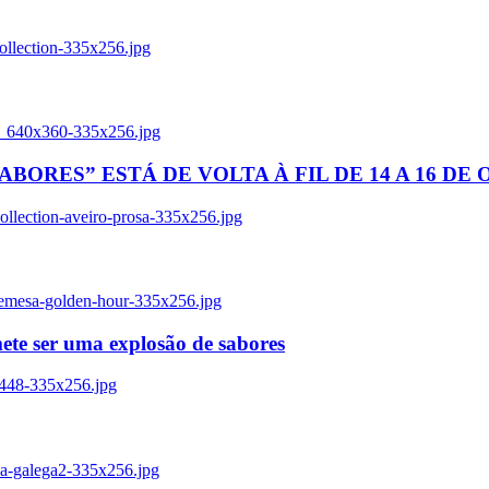
ollection-335x256.jpg
tl_640x360-335x256.jpg
BORES” ESTÁ DE VOLTA À FIL DE 14 A 16 DE
llection-aveiro-prosa-335x256.jpg
remesa-golden-hour-335x256.jpg
ete ser uma explosão de sabores
8448-335x256.jpg
ia-galega2-335x256.jpg