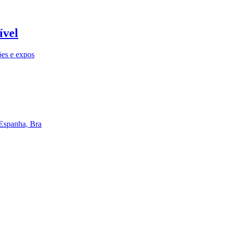
ível
ões e expos
 Espanha, Bra