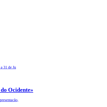
 a 31 de Ju
 do Ocidente»
presentação,