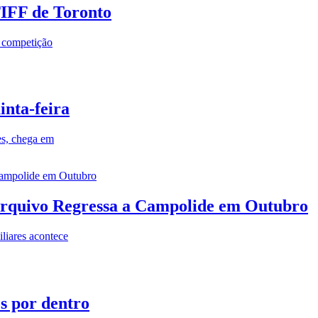
TIFF de Toronto
a competição
inta-feira
es, chega em
rquivo Regressa a Campolide em Outubro
iares acontece
os por dentro