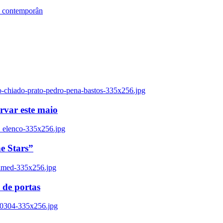
s contemporân
o-chiado-prato-pedro-pena-bastos-335x256.jpg
ervar este maio
_elenco-335x256.jpg
e Stars”
named-335x256.jpg
 de portas
00304-335x256.jpg