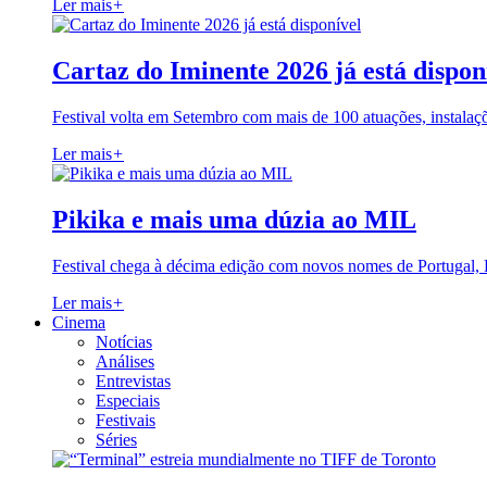
Ler mais
+
Cartaz do Iminente 2026 já está dispon
Festival volta em Setembro com mais de 100 atuações, instalaç
Ler mais
+
Pikika e mais uma dúzia ao MIL
Festival chega à décima edição com novos nomes de Portugal,
Ler mais
+
Cinema
Notícias
Análises
Entrevistas
Especiais
Festivais
Séries