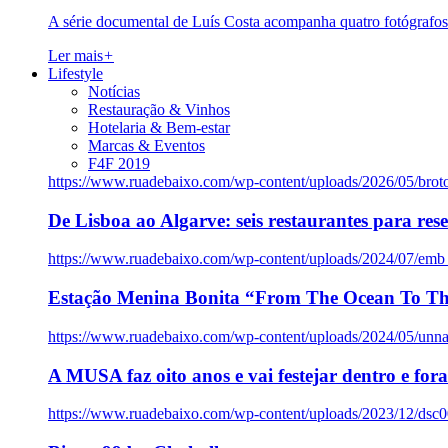
A série documental de Luís Costa acompanha quatro fotógrafo
Ler mais
+
Lifestyle
Notícias
Restauração & Vinhos
Hotelaria & Bem-estar
Marcas & Eventos
F4F 2019
https://www.ruadebaixo.com/wp-content/uploads/2026/05/brot
De Lisboa ao Algarve: seis restaurantes para res
https://www.ruadebaixo.com/wp-content/uploads/2024/07/emb
Estação Menina Bonita “From The Ocean To Th
https://www.ruadebaixo.com/wp-content/uploads/2024/05/un
A MUSA faz oito anos e vai festejar dentro e fora
https://www.ruadebaixo.com/wp-content/uploads/2023/12/dsc