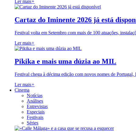
Ler mais
+
Cartaz do Iminente 2026 já está dispon
Festival volta em Setembro com mais de 100 atuações, instalaç
Ler mais
+
Pikika e mais uma dúzia ao MIL
Festival chega à décima edição com novos nomes de Portugal,
Ler mais
+
Cinema
Notícias
Análises
Entrevistas
Especiais
Festivais
Séries