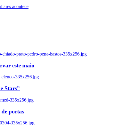
iares acontece
o-chiado-prato-pedro-pena-bastos-335x256.jpg
ervar este maio
_elenco-335x256.jpg
e Stars”
named-335x256.jpg
 de portas
00304-335x256.jpg