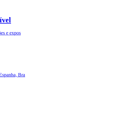
ível
ões e expos
 Espanha, Bra