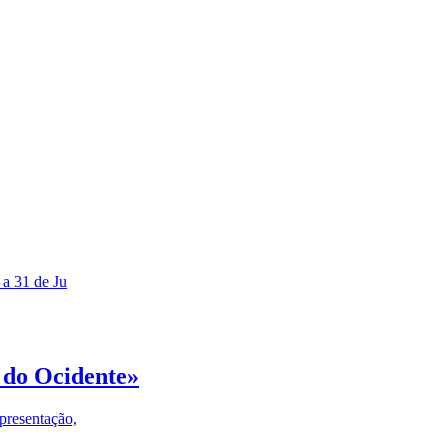
 a 31 de Ju
 do Ocidente»
presentação,