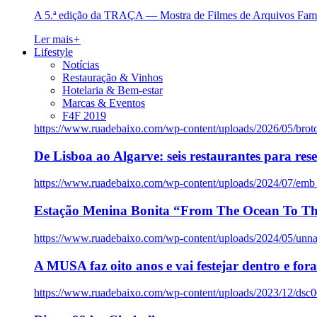
A 5.ª edição da TRAÇA — Mostra de Filmes de Arquivos Famil
Ler mais
+
Lifestyle
Notícias
Restauração & Vinhos
Hotelaria & Bem-estar
Marcas & Eventos
F4F 2019
https://www.ruadebaixo.com/wp-content/uploads/2026/05/brot
De Lisboa ao Algarve: seis restaurantes para res
https://www.ruadebaixo.com/wp-content/uploads/2024/07/emb
Estação Menina Bonita “From The Ocean To Th
https://www.ruadebaixo.com/wp-content/uploads/2024/05/un
A MUSA faz oito anos e vai festejar dentro e fora
https://www.ruadebaixo.com/wp-content/uploads/2023/12/dsc