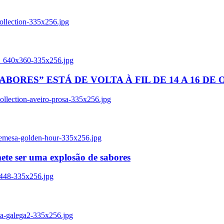
ollection-335x256.jpg
tl_640x360-335x256.jpg
BORES” ESTÁ DE VOLTA À FIL DE 14 A 16 DE
llection-aveiro-prosa-335x256.jpg
remesa-golden-hour-335x256.jpg
ete ser uma explosão de sabores
8448-335x256.jpg
ia-galega2-335x256.jpg