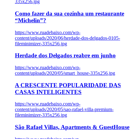
335x256.jpg
Como fazer da sua cozinha um restaurante
“Michelin”?
https://www.ruadebaixo.com/wp-
content/uploads/2020/06/herdade-dos-delgados-0105-
fileminimizer-335x256.jpg
Herdade dos Delgados reabre em junho
https://www.ruadebaixo.com/wp-
content/uploads/2020/05/smart_house-335x256.jpg
A CRESCENTE POPULARIDADE DAS
CASAS INTELIGENTES
https://www.ruadebaixo.com/wp-
content/uploads/2020/05/sao-rafael-villa-premium-
fileminimizer-335x256.jpg
São Rafael Villas, Apartments & GuestHouse