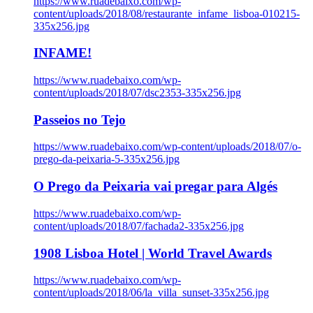
https://www.ruadebaixo.com/wp-
content/uploads/2018/08/restaurante_infame_lisboa-010215-
335x256.jpg
INFAME!
https://www.ruadebaixo.com/wp-
content/uploads/2018/07/dsc2353-335x256.jpg
Passeios no Tejo
https://www.ruadebaixo.com/wp-content/uploads/2018/07/o-
prego-da-peixaria-5-335x256.jpg
O Prego da Peixaria vai pregar para Algés
https://www.ruadebaixo.com/wp-
content/uploads/2018/07/fachada2-335x256.jpg
1908 Lisboa Hotel | World Travel Awards
https://www.ruadebaixo.com/wp-
content/uploads/2018/06/la_villa_sunset-335x256.jpg