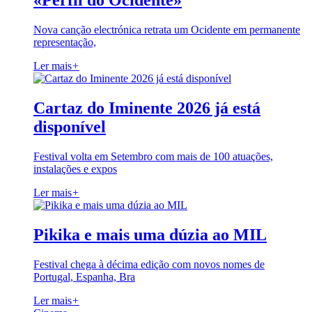
«Perfil do Ocidente»
Nova canção electrónica retrata um Ocidente em permanente
representação,
Ler mais
+
Cartaz do Iminente 2026 já está
disponível
Festival volta em Setembro com mais de 100 atuações,
instalações e expos
Ler mais
+
Pikika e mais uma dúzia ao MIL
Festival chega à décima edição com novos nomes de
Portugal, Espanha, Bra
Ler mais
+