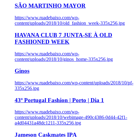
SÃO MARTINHO MAYOR
https://www.ruadebaixo.com/wp-
content/uploads/2018/10/old_fashion_week-335x256.jpg
HAVANA CLUB 7 JUNTA-SE À OLD
FASHIONED WEEK
https://www.ruadebaixo.com/wp-
content/uploads/2018/10/ginos_home-335x256.jpg
Ginos
https://www.ruadebaixo.com/wp-content/uploads/2018/10/pf-
335x256.jpg
43º Portugal Fashion | Porto | Dia 1
https://www.ruadebaixo.com/wp-
content/uploads/2018/10/webimage-490c4386-0d44-42f1-
a4d04431a48dc1211-335x256.jpg
Jameson Caskmates IPA