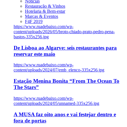
Notícias
Restauração & Vinhos
Hotelaria & Bem-estar
Marcas & Eventos
F4F 2019
https://www.ruadebaixo.com/wp-
content/uploads/2026/05/broto-chiado-prato-pedro-pena-
bastos-335x256.jpg
De Lisboa ao Algarve: seis restaurantes para
reservar este maio
https://www.ruadebaixo.com/wp-
content/uploads/2024/07/emb_elenco-335x256.jpg
Estação Menina Bonita “From The Ocean To
The Stars”
https://www.ruadebaixo.com/wp-
content/uploads/2024/05/unnamed-335x256.jpg
A MUSA faz oito anos e vai festejar dentro e
fora de portas