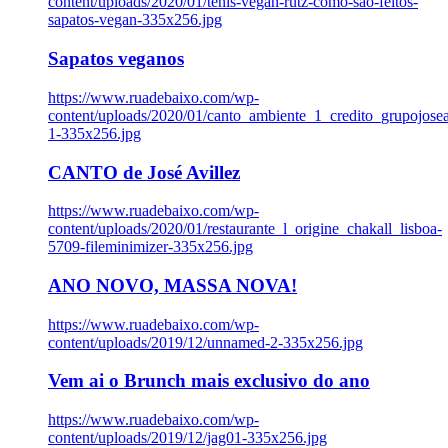
content/uploads/2020/01/tenis-vegan-rutz-como-sao-feitos-
sapatos-vegan-335x256.jpg
Sapatos veganos
https://www.ruadebaixo.com/wp-
content/uploads/2020/01/canto_ambiente_1_credito_grupojosea
1-335x256.jpg
CANTO de José Avillez
https://www.ruadebaixo.com/wp-
content/uploads/2020/01/restaurante_l_origine_chakall_lisboa-
5709-fileminimizer-335x256.jpg
ANO NOVO, MASSA NOVA!
https://www.ruadebaixo.com/wp-
content/uploads/2019/12/unnamed-2-335x256.jpg
Vem ai o Brunch mais exclusivo do ano
https://www.ruadebaixo.com/wp-
content/uploads/2019/12/jag01-335x256.jpg