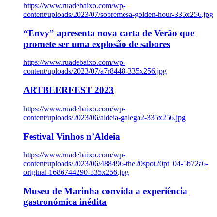
https://www.ruadebaixo.com/wp-
content/uploads/2023/07/sobremesa-golden-hour-335x256.jpg
“Envy” apresenta nova carta de Verão que
promete ser uma explosão de sabores
https://www.ruadebaixo.com/wp-
content/uploads/2023/07/a7r8448-335x256.jpg
ARTBEERFEST 2023
https://www.ruadebaixo.com/wp-
content/uploads/2023/06/aldeia-galega2-335x256.jpg
Festival Vinhos n’Aldeia
https://www.ruadebaixo.com/wp-
content/uploads/2023/06/488496-the20spot20pt_04-5b72a6-
original-1686744290-335x256.jpg
Museu de Marinha convida a experiência
gastronómica inédita