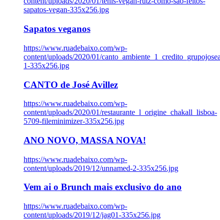
content/uploads/2020/01/tenis-vegan-rutz-como-sao-feitos-
sapatos-vegan-335x256.jpg
Sapatos veganos
https://www.ruadebaixo.com/wp-
content/uploads/2020/01/canto_ambiente_1_credito_grupojosea
1-335x256.jpg
CANTO de José Avillez
https://www.ruadebaixo.com/wp-
content/uploads/2020/01/restaurante_l_origine_chakall_lisboa-
5709-fileminimizer-335x256.jpg
ANO NOVO, MASSA NOVA!
https://www.ruadebaixo.com/wp-
content/uploads/2019/12/unnamed-2-335x256.jpg
Vem ai o Brunch mais exclusivo do ano
https://www.ruadebaixo.com/wp-
content/uploads/2019/12/jag01-335x256.jpg