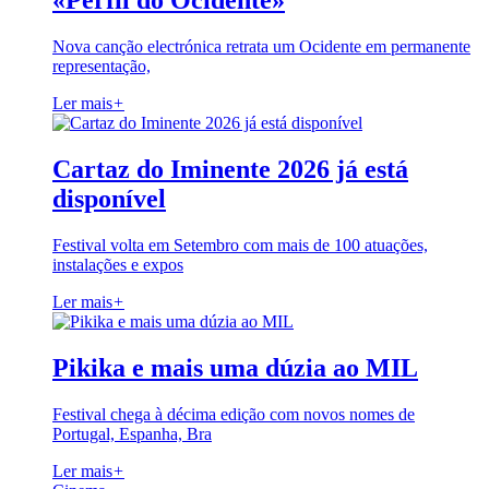
«Perfil do Ocidente»
Nova canção electrónica retrata um Ocidente em permanente
representação,
Ler mais
+
Cartaz do Iminente 2026 já está
disponível
Festival volta em Setembro com mais de 100 atuações,
instalações e expos
Ler mais
+
Pikika e mais uma dúzia ao MIL
Festival chega à décima edição com novos nomes de
Portugal, Espanha, Bra
Ler mais
+