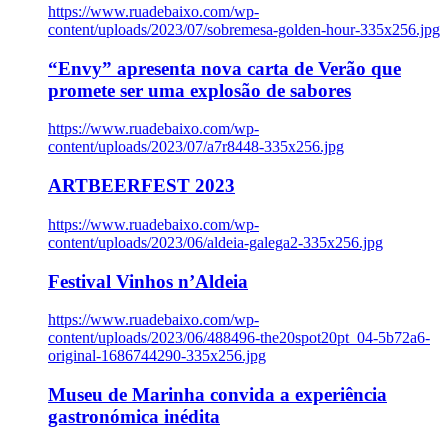
https://www.ruadebaixo.com/wp-
content/uploads/2023/07/sobremesa-golden-hour-335x256.jpg
“Envy” apresenta nova carta de Verão que
promete ser uma explosão de sabores
https://www.ruadebaixo.com/wp-
content/uploads/2023/07/a7r8448-335x256.jpg
ARTBEERFEST 2023
https://www.ruadebaixo.com/wp-
content/uploads/2023/06/aldeia-galega2-335x256.jpg
Festival Vinhos n’Aldeia
https://www.ruadebaixo.com/wp-
content/uploads/2023/06/488496-the20spot20pt_04-5b72a6-
original-1686744290-335x256.jpg
Museu de Marinha convida a experiência
gastronómica inédita