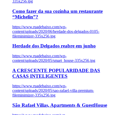
335x256.jpg
Como fazer da sua cozinha um restaurante
“Michelin”?
https://www.ruadebaixo.com/wp-
content/uploads/2020/06/herdade-dos-delgados-0105-
fileminimizer-335x256.jpg
Herdade dos Delgados reabre em junho
https://www.ruadebaixo.com/wp-
content/uploads/2020/05/smart_house-335x256.jpg
A CRESCENTE POPULARIDADE DAS
CASAS INTELIGENTES
https://www.ruadebaixo.com/wp-
content/uploads/2020/05/sao-rafael-villa-premium-
fileminimizer-335x256.jpg
São Rafael Villas, Apartments & GuestHouse