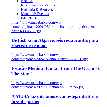
Notícias
Restauração & Vinhos
Hotelaria & Bem-estar
Marcas & Eventos
F4F 2019
https://www.ruadebaixo.com/wp-
content/uploads/2026/05/broto-chiado-prato-pedro-pena-
bastos-335x256.jpg
De Lisboa ao Algarve: seis restaurantes para
reservar este maio
https://www.ruadebaixo.com/wp-
content/uploads/2024/07/emb_elenco-335x256.jpg
Estação Menina Bonita “From The Ocean To
The Stars”
https://www.ruadebaixo.com/wp-
content/uploads/2024/05/unnamed-335x256.jpg
A MUSA faz oito anos e vai festejar dentro e
fora de portas