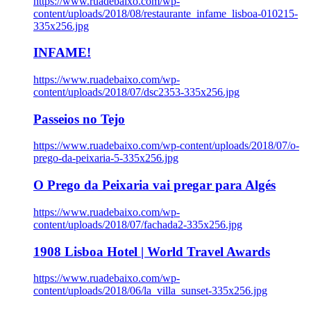
https://www.ruadebaixo.com/wp-
content/uploads/2018/08/restaurante_infame_lisboa-010215-
335x256.jpg
INFAME!
https://www.ruadebaixo.com/wp-
content/uploads/2018/07/dsc2353-335x256.jpg
Passeios no Tejo
https://www.ruadebaixo.com/wp-content/uploads/2018/07/o-
prego-da-peixaria-5-335x256.jpg
O Prego da Peixaria vai pregar para Algés
https://www.ruadebaixo.com/wp-
content/uploads/2018/07/fachada2-335x256.jpg
1908 Lisboa Hotel | World Travel Awards
https://www.ruadebaixo.com/wp-
content/uploads/2018/06/la_villa_sunset-335x256.jpg