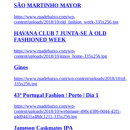
SÃO MARTINHO MAYOR
https://www.ruadebaixo.com/wp-
content/uploads/2018/10/old_fashion_week-335x256.jpg
HAVANA CLUB 7 JUNTA-SE À OLD
FASHIONED WEEK
https://www.ruadebaixo.com/wp-
content/uploads/2018/10/ginos_home-335x256.jpg
Ginos
https://www.ruadebaixo.com/wp-content/uploads/2018/10/pf-
335x256.jpg
43º Portugal Fashion | Porto | Dia 1
https://www.ruadebaixo.com/wp-
content/uploads/2018/10/webimage-490c4386-0d44-42f1-
a4d04431a48dc1211-335x256.jpg
Jameson Caskmates IPA