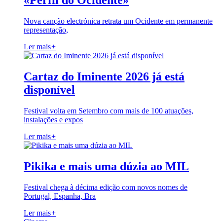
«Perfil do Ocidente»
Nova canção electrónica retrata um Ocidente em permanente
representação,
Ler mais
+
Cartaz do Iminente 2026 já está
disponível
Festival volta em Setembro com mais de 100 atuações,
instalações e expos
Ler mais
+
Pikika e mais uma dúzia ao MIL
Festival chega à décima edição com novos nomes de
Portugal, Espanha, Bra
Ler mais
+