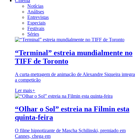
Cinema
Notícias
Análises
Entrevistas
Especiais
Festivais
Séries
“Terminal” estreia mundialmente no
TIFF de Toronto
A curta-metragem de animação de Alexandre Siqueira integra
a competição
Ler mais
+
“Olhar o Sol” estreia na Filmin esta
quinta-feira
O filme hipnotizante de Mascha Schilinski, premiado em
Cannes, chega em