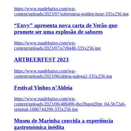
https://www.ruadebaixo.com/wp-
content/uploads/2023/07/sobremesa-golden-hour-335x256.jpg
“Envy” apresenta nova carta de Verão que
promete ser uma explosão de sabores
https://www.ruadebaixo.com/wp-
content/uploads/2023/07/a7r8448-335x256.jpg
ARTBEERFEST 2023
https://www.ruadebaixo.com/wp-
content/uploads/2023/06/aldeia-galega2-335x256.jpg
Festival Vinhos n’Aldeia
https://www.ruadebaixo.com/wp-
content/uploads/2023/06/488496-the20spot20pt_04-5b72a6-
original-1686744290-335x256.jpg
Museu de Marinha convida a experiência
gastronómica inédita