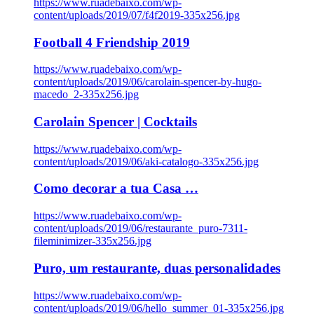
https://www.ruadebaixo.com/wp-
content/uploads/2019/07/f4f2019-335x256.jpg
Football 4 Friendship 2019
https://www.ruadebaixo.com/wp-
content/uploads/2019/06/carolain-spencer-by-hugo-
macedo_2-335x256.jpg
Carolain Spencer | Cocktails
https://www.ruadebaixo.com/wp-
content/uploads/2019/06/aki-catalogo-335x256.jpg
Como decorar a tua Casa …
https://www.ruadebaixo.com/wp-
content/uploads/2019/06/restaurante_puro-7311-
fileminimizer-335x256.jpg
Puro, um restaurante, duas personalidades
https://www.ruadebaixo.com/wp-
content/uploads/2019/06/hello_summer_01-335x256.jpg