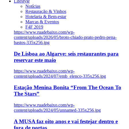
Lifestyle
Notícias
Restauração & Vinhos
Hotelaria & Bem-estar
Marcas & Eventos
F4F 2019
https://www.ruadebaixo.com/wp-
content/uploads/2026/05/broto-chiado-prato-pedro-pena-
bastos-335x256.jpg
De Lisboa ao Algarve: seis restaurantes para
reservar este maio
https://www.ruadebaixo.com/wp-
content/uploads/2024/07/emb_elenco-335x256.jpg
Estação Menina Bonita “From The Ocean To
The Stars”
https://www.ruadebaixo.com/wp-
content/uploads/2024/05/unnamed-335x256.jpg
A MUSA faz oito anos e vai festejar dentro e
fora de portas