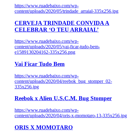
https://www.ruadebaixo.com/wp-
content/uploads/2020/05/trindade_arraial-335x256.jpg
CERVEJA TRINDADE CONVIDA A
CELEBRAR ‘O TEU ARRAIAL’
https://www.ruadebaixo.com/wp-
content/uploads/2020/05/vai-ficar-tudo-bem-
e1589130204162-335x256.png
Vai Ficar Tudo Bem
https://www.ruadebaixo.com/wp-
content/uploads/2020/04/reebok_bug_stomper_02-
335x256.jpg
Reebok x Alien U.S.C.M. Bug Stomper
https://www.ruadebaixo.com/wp-
content/uploads/2020/04/oris-x-momotaro-13-335x256.jpg
ORIS X MOMOTARO