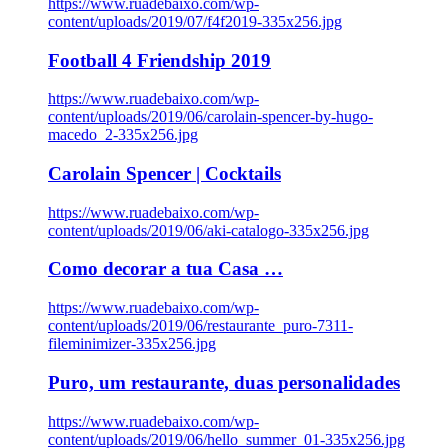
https://www.ruadebaixo.com/wp-
content/uploads/2019/07/f4f2019-335x256.jpg
Football 4 Friendship 2019
https://www.ruadebaixo.com/wp-
content/uploads/2019/06/carolain-spencer-by-hugo-
macedo_2-335x256.jpg
Carolain Spencer | Cocktails
https://www.ruadebaixo.com/wp-
content/uploads/2019/06/aki-catalogo-335x256.jpg
Como decorar a tua Casa …
https://www.ruadebaixo.com/wp-
content/uploads/2019/06/restaurante_puro-7311-
fileminimizer-335x256.jpg
Puro, um restaurante, duas personalidades
https://www.ruadebaixo.com/wp-
content/uploads/2019/06/hello_summer_01-335x256.jpg