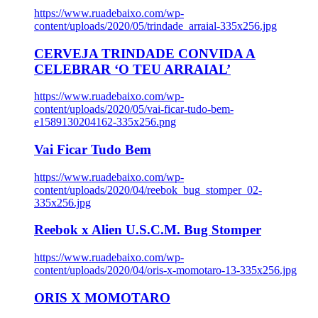
https://www.ruadebaixo.com/wp-
content/uploads/2020/05/trindade_arraial-335x256.jpg
CERVEJA TRINDADE CONVIDA A
CELEBRAR ‘O TEU ARRAIAL’
https://www.ruadebaixo.com/wp-
content/uploads/2020/05/vai-ficar-tudo-bem-
e1589130204162-335x256.png
Vai Ficar Tudo Bem
https://www.ruadebaixo.com/wp-
content/uploads/2020/04/reebok_bug_stomper_02-
335x256.jpg
Reebok x Alien U.S.C.M. Bug Stomper
https://www.ruadebaixo.com/wp-
content/uploads/2020/04/oris-x-momotaro-13-335x256.jpg
ORIS X MOMOTARO