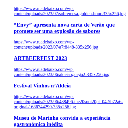
https://www.ruadebaixo.com/wp-
content/uploads/2023/07/sobremesa-golden-hour-335x256.jpg
“Envy” apresenta nova carta de Verão que
promete ser uma explosão de sabores
https://www.ruadebaixo.com/wp-
content/uploads/2023/07/a7r8448-335x256.jpg
ARTBEERFEST 2023
https://www.ruadebaixo.com/wp-
content/uploads/2023/06/aldeia-galega2-335x256.jpg
Festival Vinhos n’Aldeia
https://www.ruadebaixo.com/wp-
content/uploads/2023/06/488496-the20spot20pt_04-5b72a6-
original-1686744290-335x256.jpg
Museu de Marinha convida a experiência
gastronómica inédita