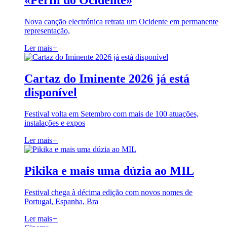
«Perfil do Ocidente»
Nova canção electrónica retrata um Ocidente em permanente
representação,
Ler mais
+
Cartaz do Iminente 2026 já está
disponível
Festival volta em Setembro com mais de 100 atuações,
instalações e expos
Ler mais
+
Pikika e mais uma dúzia ao MIL
Festival chega à décima edição com novos nomes de
Portugal, Espanha, Bra
Ler mais
+