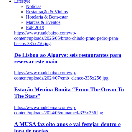
Lifestyle
Notícias
Restauração & Vinhos
Hotelaria & Bem-estar
Marcas & Eventos
F4F 2019
https://www.ruadebaixo.com/wp-
content/uploads/2026/05/broto-chiado-prato-pedro-pena-
bastos-335x256.jpg
De Lisboa ao Algarve: seis restaurantes para
reservar este maio
https://www.ruadebaixo.com/wp-
content/uploads/2024/07/emb_elenco-335x256.jpg
Estação Menina Bonita “From The Ocean To
The Stars”
https://www.ruadebaixo.com/wp-
content/uploads/2024/05/unnamed-335x256.jpg
A MUSA faz oito anos e vai festejar dentro e
fora de portas