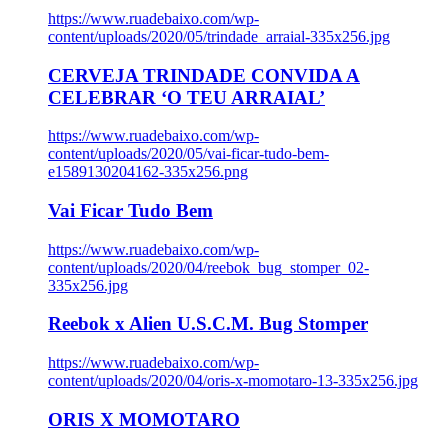
https://www.ruadebaixo.com/wp-
content/uploads/2020/05/trindade_arraial-335x256.jpg
CERVEJA TRINDADE CONVIDA A
CELEBRAR ‘O TEU ARRAIAL’
https://www.ruadebaixo.com/wp-
content/uploads/2020/05/vai-ficar-tudo-bem-
e1589130204162-335x256.png
Vai Ficar Tudo Bem
https://www.ruadebaixo.com/wp-
content/uploads/2020/04/reebok_bug_stomper_02-
335x256.jpg
Reebok x Alien U.S.C.M. Bug Stomper
https://www.ruadebaixo.com/wp-
content/uploads/2020/04/oris-x-momotaro-13-335x256.jpg
ORIS X MOMOTARO