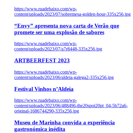
https://www.ruadebaixo.com/wp-
content/uploads/2023/07/sobremesa-golden-hour-335x256.jpg
“Envy” apresenta nova carta de Verão que
promete ser uma explosão de sabores
https://www.ruadebaixo.com/wp-
content/uploads/2023/07/a7r8448-335x256.jpg
ARTBEERFEST 2023
https://www.ruadebaixo.com/wp-
content/uploads/2023/06/aldeia-galega2-335x256.jpg
Festival Vinhos n’Aldeia
https://www.ruadebaixo.com/wp-
content/uploads/2023/06/488496-the20spot20pt_04-5b72a6-
original-1686744290-335x256.jpg
Museu de Marinha convida a experiência
gastronómica inédita