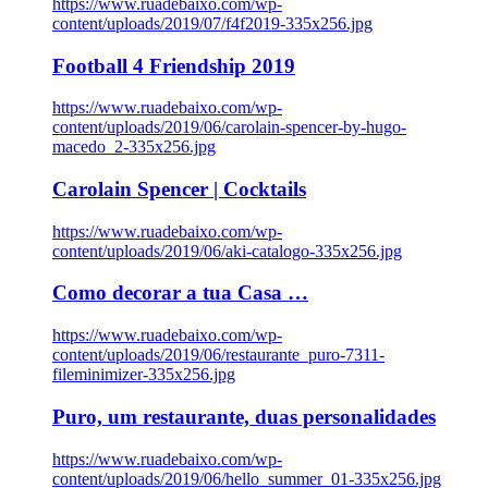
https://www.ruadebaixo.com/wp-
content/uploads/2019/07/f4f2019-335x256.jpg
Football 4 Friendship 2019
https://www.ruadebaixo.com/wp-
content/uploads/2019/06/carolain-spencer-by-hugo-
macedo_2-335x256.jpg
Carolain Spencer | Cocktails
https://www.ruadebaixo.com/wp-
content/uploads/2019/06/aki-catalogo-335x256.jpg
Como decorar a tua Casa …
https://www.ruadebaixo.com/wp-
content/uploads/2019/06/restaurante_puro-7311-
fileminimizer-335x256.jpg
Puro, um restaurante, duas personalidades
https://www.ruadebaixo.com/wp-
content/uploads/2019/06/hello_summer_01-335x256.jpg