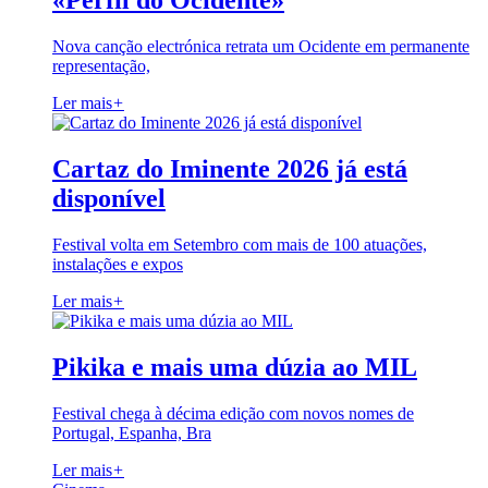
«Perfil do Ocidente»
Nova canção electrónica retrata um Ocidente em permanente
representação,
Ler mais
+
Cartaz do Iminente 2026 já está
disponível
Festival volta em Setembro com mais de 100 atuações,
instalações e expos
Ler mais
+
Pikika e mais uma dúzia ao MIL
Festival chega à décima edição com novos nomes de
Portugal, Espanha, Bra
Ler mais
+