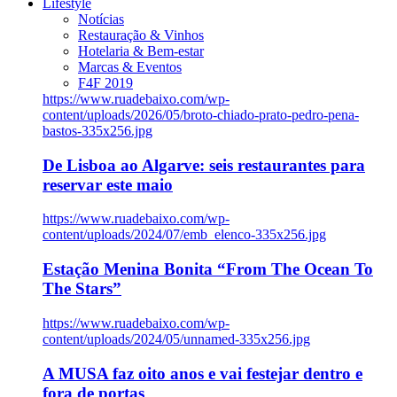
Lifestyle
Notícias
Restauração & Vinhos
Hotelaria & Bem-estar
Marcas & Eventos
F4F 2019
https://www.ruadebaixo.com/wp-
content/uploads/2026/05/broto-chiado-prato-pedro-pena-
bastos-335x256.jpg
De Lisboa ao Algarve: seis restaurantes para
reservar este maio
https://www.ruadebaixo.com/wp-
content/uploads/2024/07/emb_elenco-335x256.jpg
Estação Menina Bonita “From The Ocean To
The Stars”
https://www.ruadebaixo.com/wp-
content/uploads/2024/05/unnamed-335x256.jpg
A MUSA faz oito anos e vai festejar dentro e
fora de portas