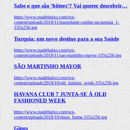
Sabe o que são ‘bitters’? Vai querer descobrir…
https://www.ruadebaixo.com/wp-
content/uploads/2018/11/transplante-capilar-na-turquia_1-
335x256.jpg
Turquia: um novo destino para a sua Saúde
https://www.ruadebaixo.com/wp-
content/uploads/2018/11/sao-martinho-mayor-335x256.jpg
SÃO MARTINHO MAYOR
https://www.ruadebaixo.com/wp-
content/uploads/2018/10/old_fashion_week-335x256.jpg
HAVANA CLUB 7 JUNTA-SE À OLD
FASHIONED WEEK
https://www.ruadebaixo.com/wp-
content/uploads/2018/10/ginos_home-335x256.jpg
Ginos