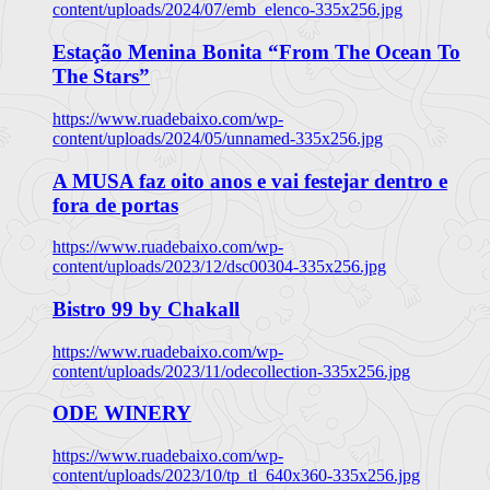
content/uploads/2024/07/emb_elenco-335x256.jpg
Estação Menina Bonita “From The Ocean To
The Stars”
https://www.ruadebaixo.com/wp-
content/uploads/2024/05/unnamed-335x256.jpg
A MUSA faz oito anos e vai festejar dentro e
fora de portas
https://www.ruadebaixo.com/wp-
content/uploads/2023/12/dsc00304-335x256.jpg
Bistro 99 by Chakall
https://www.ruadebaixo.com/wp-
content/uploads/2023/11/odecollection-335x256.jpg
ODE WINERY
https://www.ruadebaixo.com/wp-
content/uploads/2023/10/tp_tl_640x360-335x256.jpg