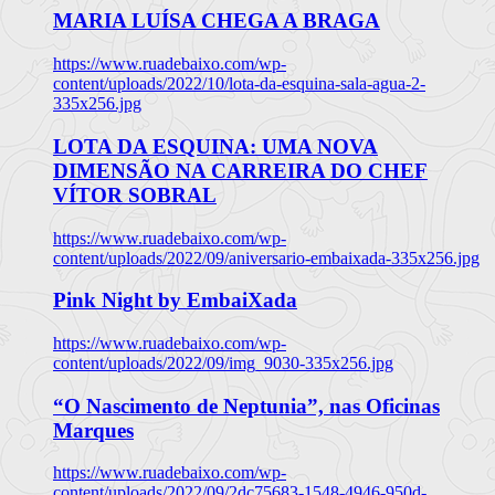
MARIA LUÍSA CHEGA A BRAGA
https://www.ruadebaixo.com/wp-
content/uploads/2022/10/lota-da-esquina-sala-agua-2-
335x256.jpg
LOTA DA ESQUINA: UMA NOVA
DIMENSÃO NA CARREIRA DO CHEF
VÍTOR SOBRAL
https://www.ruadebaixo.com/wp-
content/uploads/2022/09/aniversario-embaixada-335x256.jpg
Pink Night by EmbaiXada
https://www.ruadebaixo.com/wp-
content/uploads/2022/09/img_9030-335x256.jpg
“O Nascimento de Neptunia”, nas Oficinas
Marques
https://www.ruadebaixo.com/wp-
content/uploads/2022/09/2dc75683-1548-4946-950d-