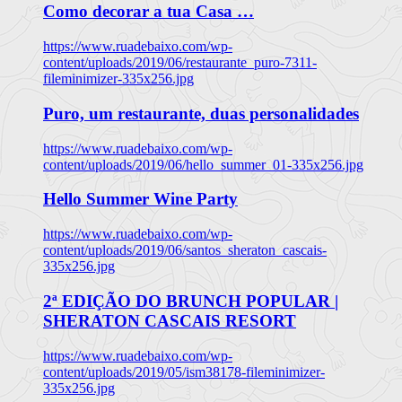
Como decorar a tua Casa …
https://www.ruadebaixo.com/wp-
content/uploads/2019/06/restaurante_puro-7311-
fileminimizer-335x256.jpg
Puro, um restaurante, duas personalidades
https://www.ruadebaixo.com/wp-
content/uploads/2019/06/hello_summer_01-335x256.jpg
Hello Summer Wine Party
https://www.ruadebaixo.com/wp-
content/uploads/2019/06/santos_sheraton_cascais-
335x256.jpg
2ª EDIÇÃO DO BRUNCH POPULAR |
SHERATON CASCAIS RESORT
https://www.ruadebaixo.com/wp-
content/uploads/2019/05/ism38178-fileminimizer-
335x256.jpg