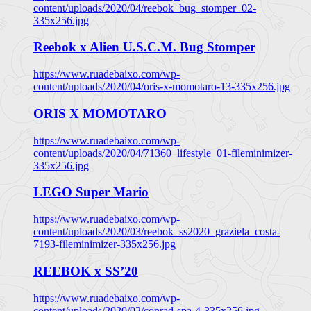
content/uploads/2020/04/reebok_bug_stomper_02-
335x256.jpg
Reebok x Alien U.S.C.M. Bug Stomper
https://www.ruadebaixo.com/wp-
content/uploads/2020/04/oris-x-momotaro-13-335x256.jpg
ORIS X MOMOTARO
https://www.ruadebaixo.com/wp-
content/uploads/2020/04/71360_lifestyle_01-fileminimizer-
335x256.jpg
LEGO Super Mario
https://www.ruadebaixo.com/wp-
content/uploads/2020/03/reebok_ss2020_graziela_costa-
7193-fileminimizer-335x256.jpg
REEBOK x SS’20
https://www.ruadebaixo.com/wp-
content/uploads/2020/02/conrad-spa-4-335x256.jpg