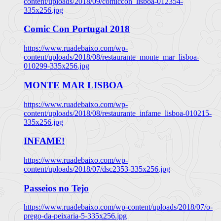
content/uploads/2018/09/comiccon_lisboa-012354-
335x256.jpg
Comic Con Portugal 2018
https://www.ruadebaixo.com/wp-
content/uploads/2018/08/restaurante_monte_mar_lisboa-
010299-335x256.jpg
MONTE MAR LISBOA
https://www.ruadebaixo.com/wp-
content/uploads/2018/08/restaurante_infame_lisboa-010215-
335x256.jpg
INFAME!
https://www.ruadebaixo.com/wp-
content/uploads/2018/07/dsc2353-335x256.jpg
Passeios no Tejo
https://www.ruadebaixo.com/wp-content/uploads/2018/07/o-
prego-da-peixaria-5-335x256.jpg