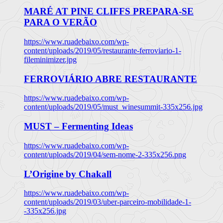
MARÉ AT PINE CLIFFS PREPARA-SE
PARA O VERÃO
https://www.ruadebaixo.com/wp-
content/uploads/2019/05/restaurante-ferroviario-1-
fileminimizer.jpg
FERROVIÁRIO ABRE RESTAURANTE
https://www.ruadebaixo.com/wp-
content/uploads/2019/05/must_winesummit-335x256.jpg
MUST – Fermenting Ideas
https://www.ruadebaixo.com/wp-
content/uploads/2019/04/sem-nome-2-335x256.png
L’Origine by Chakall
https://www.ruadebaixo.com/wp-
content/uploads/2019/03/uber-parceiro-mobilidade-1-
-335x256.jpg