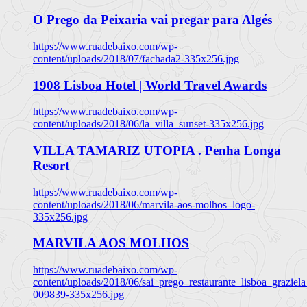
O Prego da Peixaria vai pregar para Algés
https://www.ruadebaixo.com/wp-
content/uploads/2018/07/fachada2-335x256.jpg
1908 Lisboa Hotel | World Travel Awards
https://www.ruadebaixo.com/wp-
content/uploads/2018/06/la_villa_sunset-335x256.jpg
VILLA TAMARIZ UTOPIA . Penha Longa
Resort
https://www.ruadebaixo.com/wp-
content/uploads/2018/06/marvila-aos-molhos_logo-
335x256.jpg
MARVILA AOS MOLHOS
https://www.ruadebaixo.com/wp-
content/uploads/2018/06/sai_prego_restaurante_lisboa_graziela
009839-335x256.jpg