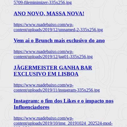
5709-fileminimizer-335x256.jpg
ANO NOVO, MASSA NOVA!
https://www.ruadebaixo.com/wp-
content/uploads/2019/12/unnamed-2-335x256.jpg
Vem ai o Brunch mais exclusivo do ano
https://www.ruadebaixo.com/wp-
content/uploads/2019/12/jag01-335x256.jpg
JÄGERMEISTER GANHA BAR
EXCLUSIVO EM LISBOA
https://www.ruadebaixo.com/wp-
content/uploads/2019/11/instagram-335x256.jpg
Instagram: o fim dos Likes e o impacto nos
Influenciadores
https://www.ruadebaixo.com/wp-
content/uploads/2019/10/img_20191024_202524-mod-