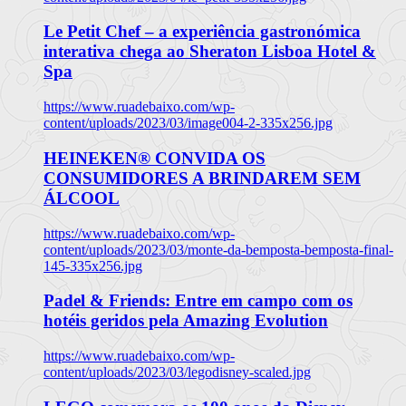
Le Petit Chef – a experiência gastronómica
interativa chega ao Sheraton Lisboa Hotel &
Spa
https://www.ruadebaixo.com/wp-
content/uploads/2023/03/image004-2-335x256.jpg
HEINEKEN® CONVIDA OS
CONSUMIDORES A BRINDAREM SEM
ÁLCOOL
https://www.ruadebaixo.com/wp-
content/uploads/2023/03/monte-da-bemposta-bemposta-final-
145-335x256.jpg
Padel & Friends: Entre em campo com os
hotéis geridos pela Amazing Evolution
https://www.ruadebaixo.com/wp-
content/uploads/2023/03/legodisney-scaled.jpg