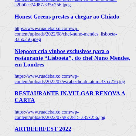
a2bb0ce74d87-335x256.jpeg
Honest Greens prestes a chegar ao Chiado
https://www.ruadebaixo.com/wp-
content/uploads/2022/08/chef-nuno-mendes_lisboeta-
335x256.jpeg
Niepoort cria vinhos exclusivos para o
restaurante “Lisboeta”, do chef Nuno Mendes,
em Londres
https://www.ruadebaixo.com/wp-
content/uploads/2022/07/escabeche-de-atum-335x256.jpg
RESTAURANTE IN.VULGAR RENOVA A
CARTA
https://www.ruadebaixo.com/wp-
content/uploads/2022/07/d6c2815-335x256.jpg
ARTBEERFEST 2022