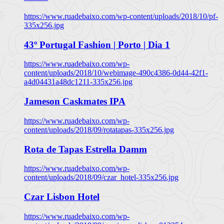
https://www.ruadebaixo.com/wp-content/uploads/2018/10/pf-
335x256.jpg
43º Portugal Fashion | Porto | Dia 1
https://www.ruadebaixo.com/wp-
content/uploads/2018/10/webimage-490c4386-0d44-42f1-
a4d04431a48dc1211-335x256.jpg
Jameson Caskmates IPA
https://www.ruadebaixo.com/wp-
content/uploads/2018/09/rotatapas-335x256.jpg
Rota de Tapas Estrella Damm
https://www.ruadebaixo.com/wp-
content/uploads/2018/09/czar_hotel-335x256.jpg
Czar Lisbon Hotel
https://www.ruadebaixo.com/wp-