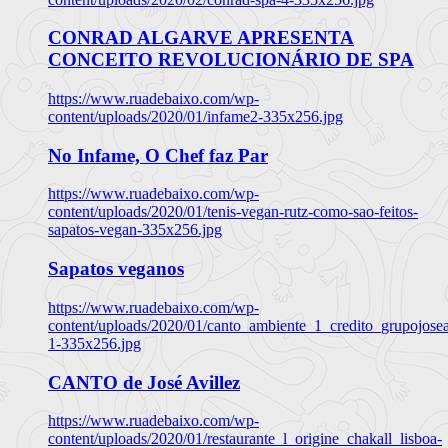
CONRAD ALGARVE APRESENTA
CONCEITO REVOLUCIONÁRIO DE SPA
https://www.ruadebaixo.com/wp-
content/uploads/2020/01/infame2-335x256.jpg
No Infame, O Chef faz Par
https://www.ruadebaixo.com/wp-
content/uploads/2020/01/tenis-vegan-rutz-como-sao-feitos-
sapatos-vegan-335x256.jpg
Sapatos veganos
https://www.ruadebaixo.com/wp-
content/uploads/2020/01/canto_ambiente_1_credito_grupojosea
1-335x256.jpg
CANTO de José Avillez
https://www.ruadebaixo.com/wp-
content/uploads/2020/01/restaurante_l_origine_chakall_lisboa-