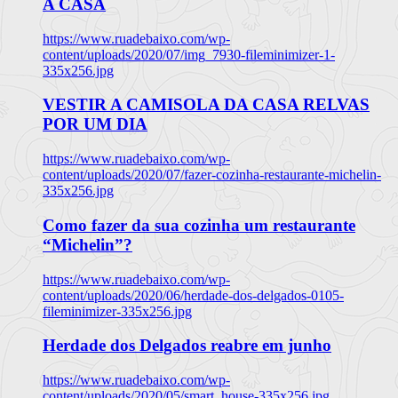
A CASA
https://www.ruadebaixo.com/wp-
content/uploads/2020/07/img_7930-fileminimizer-1-
335x256.jpg
VESTIR A CAMISOLA DA CASA RELVAS
POR UM DIA
https://www.ruadebaixo.com/wp-
content/uploads/2020/07/fazer-cozinha-restaurante-michelin-
335x256.jpg
Como fazer da sua cozinha um restaurante
“Michelin”?
https://www.ruadebaixo.com/wp-
content/uploads/2020/06/herdade-dos-delgados-0105-
fileminimizer-335x256.jpg
Herdade dos Delgados reabre em junho
https://www.ruadebaixo.com/wp-
content/uploads/2020/05/smart_house-335x256.jpg