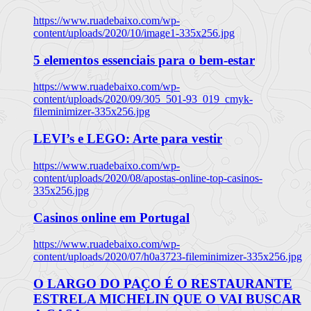
https://www.ruadebaixo.com/wp-
content/uploads/2020/10/image1-335x256.jpg
5 elementos essenciais para o bem-estar
https://www.ruadebaixo.com/wp-
content/uploads/2020/09/305_501-93_019_cmyk-
fileminimizer-335x256.jpg
LEVI’s e LEGO: Arte para vestir
https://www.ruadebaixo.com/wp-
content/uploads/2020/08/apostas-online-top-casinos-
335x256.jpg
Casinos online em Portugal
https://www.ruadebaixo.com/wp-
content/uploads/2020/07/h0a3723-fileminimizer-335x256.jpg
O LARGO DO PAÇO É O RESTAURANTE
ESTRELA MICHELIN QUE O VAI BUSCAR