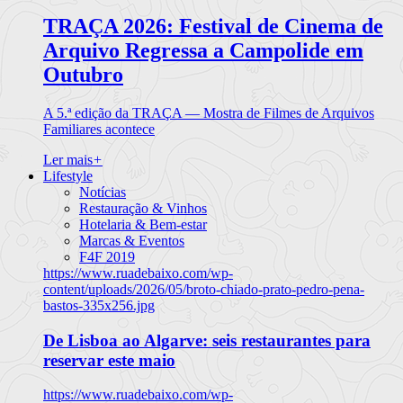
TRAÇA 2026: Festival de Cinema de
Arquivo Regressa a Campolide em
Outubro
A 5.ª edição da TRAÇA — Mostra de Filmes de Arquivos
Familiares acontece
Ler mais
+
Lifestyle
Notícias
Restauração & Vinhos
Hotelaria & Bem-estar
Marcas & Eventos
F4F 2019
https://www.ruadebaixo.com/wp-
content/uploads/2026/05/broto-chiado-prato-pedro-pena-
bastos-335x256.jpg
De Lisboa ao Algarve: seis restaurantes para
reservar este maio
https://www.ruadebaixo.com/wp-