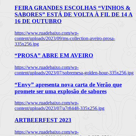
FEIRA GRANDES ESCOLHAS “VINHOS &
SABORES” ESTÁ DE VOLTA À FIL DE 14 A
16 DE OUTUBRO
https://www.ruadebaixo.com/wp-
content/uploads/2023/09/ms-collection-aveiro-prosa-
335x256.jpg
“PROSA” ABRE EM AVEIRO
https://www.ruadebaixo.com/wp-
content/uploads/2023/07/sobremesa-golden-hour-335x256.jpg
“Envy” apresenta nova carta de Verão que
promete ser uma explosão de sabores
https://www.ruadebaixo.com/wp-
content/uploads/2023/07/a7r8448-335x256.jpg
ARTBEERFEST 2023
https://www.ruadebaixo.com/wp-