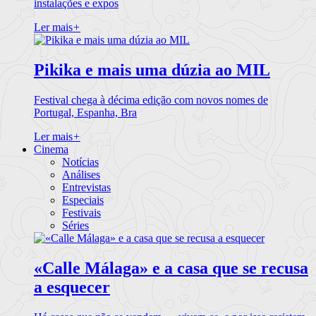
instalações e expos
Ler mais
+
Pikika e mais uma dúzia ao MIL
Festival chega à décima edição com novos nomes de
Portugal, Espanha, Bra
Ler mais
+
Cinema
Notícias
Análises
Entrevistas
Especiais
Festivais
Séries
«Calle Málaga» e a casa que se recusa
a esquecer