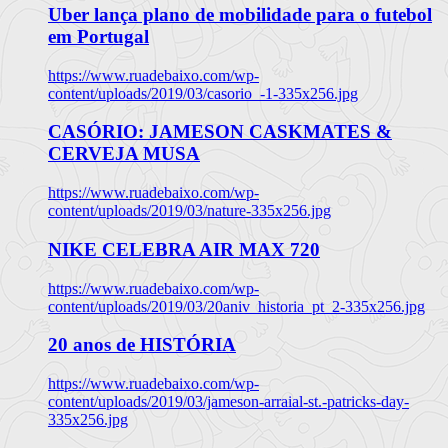
Uber lança plano de mobilidade para o futebol
em Portugal
https://www.ruadebaixo.com/wp-
content/uploads/2019/03/casorio_-1-335x256.jpg
CASÓRIO: JAMESON CASKMATES &
CERVEJA MUSA
https://www.ruadebaixo.com/wp-
content/uploads/2019/03/nature-335x256.jpg
NIKE CELEBRA AIR MAX 720
https://www.ruadebaixo.com/wp-
content/uploads/2019/03/20aniv_historia_pt_2-335x256.jpg
20 anos de HISTÓRIA
https://www.ruadebaixo.com/wp-
content/uploads/2019/03/jameson-arraial-st.-patricks-day-
335x256.jpg