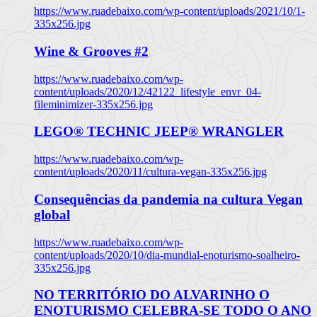
https://www.ruadebaixo.com/wp-content/uploads/2021/10/1-
335x256.jpg
Wine & Grooves #2
https://www.ruadebaixo.com/wp-
content/uploads/2020/12/42122_lifestyle_envr_04-
fileminimizer-335x256.jpg
LEGO® TECHNIC JEEP® WRANGLER
https://www.ruadebaixo.com/wp-
content/uploads/2020/11/cultura-vegan-335x256.jpg
Consequências da pandemia na cultura Vegan
global
https://www.ruadebaixo.com/wp-
content/uploads/2020/10/dia-mundial-enoturismo-soalheiro-
335x256.jpg
NO TERRITÓRIO DO ALVARINHO O
ENOTURISMO CELEBRA-SE TODO O ANO