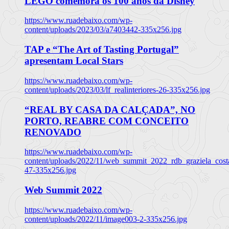
LEGO comemora os 100 anos da Disney
https://www.ruadebaixo.com/wp-
content/uploads/2023/03/a7403442-335x256.jpg
TAP e “The Art of Tasting Portugal”
apresentam Local Stars
https://www.ruadebaixo.com/wp-
content/uploads/2023/03/lf_realinteriores-26-335x256.jpg
“REAL BY CASA DA CALÇADA”, NO
PORTO, REABRE COM CONCEITO
RENOVADO
https://www.ruadebaixo.com/wp-
content/uploads/2022/11/web_summit_2022_rdb_graziela_cost
47-335x256.jpg
Web Summit 2022
https://www.ruadebaixo.com/wp-
content/uploads/2022/11/image003-2-335x256.jpg