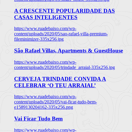
A CRESCENTE POPULARIDADE DAS
CASAS INTELIGENTES
https://www.ruadebaixo.com/wp-
content/uploads/2020/05/sao-rafael-villa-premium-
fileminimizer-335x256.jpg
São Rafael Villas, Apartments & GuestHouse
https://www.ruadebaixo.com/wp-
content/uploads/2020/05/trindade_arraial-335x256.jpg
CERVEJA TRINDADE CONVIDA A
CELEBRAR ‘O TEU ARRAIAL’
https://www.ruadebaixo.com/wp-
content/uploads/2020/05/vai-ficar-tudo-bem-
e1589130204162-335x256.png
Vai Ficar Tudo Bem
https://www.ruadebaixo.com/wp-