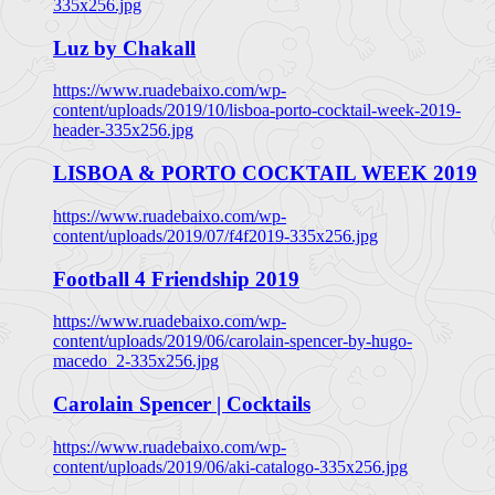
335x256.jpg
Luz by Chakall
https://www.ruadebaixo.com/wp-
content/uploads/2019/10/lisboa-porto-cocktail-week-2019-
header-335x256.jpg
LISBOA & PORTO COCKTAIL WEEK 2019
https://www.ruadebaixo.com/wp-
content/uploads/2019/07/f4f2019-335x256.jpg
Football 4 Friendship 2019
https://www.ruadebaixo.com/wp-
content/uploads/2019/06/carolain-spencer-by-hugo-
macedo_2-335x256.jpg
Carolain Spencer | Cocktails
https://www.ruadebaixo.com/wp-
content/uploads/2019/06/aki-catalogo-335x256.jpg