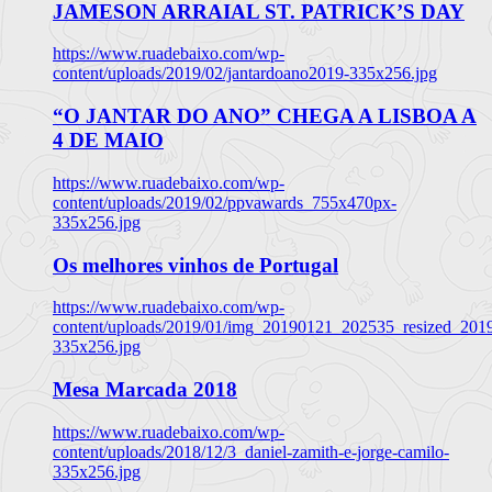
JAMESON ARRAIAL ST. PATRICK’S DAY
https://www.ruadebaixo.com/wp-
content/uploads/2019/02/jantardoano2019-335x256.jpg
“O JANTAR DO ANO” CHEGA A LISBOA A
4 DE MAIO
https://www.ruadebaixo.com/wp-
content/uploads/2019/02/ppvawards_755x470px-
335x256.jpg
Os melhores vinhos de Portugal
https://www.ruadebaixo.com/wp-
content/uploads/2019/01/img_20190121_202535_resized_20
335x256.jpg
Mesa Marcada 2018
https://www.ruadebaixo.com/wp-
content/uploads/2018/12/3_daniel-zamith-e-jorge-camilo-
335x256.jpg