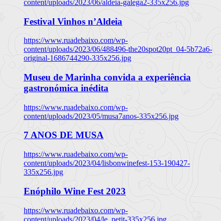
content/uploads/2023/06/aldeia-galega2-335x256.jpg
Festival Vinhos n’Aldeia
https://www.ruadebaixo.com/wp-
content/uploads/2023/06/488496-the20spot20pt_04-5b72a6-
original-1686744290-335x256.jpg
Museu de Marinha convida a experiência
gastronómica inédita
https://www.ruadebaixo.com/wp-
content/uploads/2023/05/musa7anos-335x256.jpg
7 ANOS DE MUSA
https://www.ruadebaixo.com/wp-
content/uploads/2023/04/lisbonwinefest-153-190427-
335x256.jpg
Enóphilo Wine Fest 2023
https://www.ruadebaixo.com/wp-
content/uploads/2023/04/le_petit-335x256.jpg