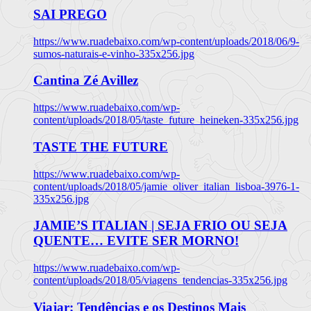
SAI PREGO
https://www.ruadebaixo.com/wp-content/uploads/2018/06/9-
sumos-naturais-e-vinho-335x256.jpg
Cantina Zé Avillez
https://www.ruadebaixo.com/wp-
content/uploads/2018/05/taste_future_heineken-335x256.jpg
TASTE THE FUTURE
https://www.ruadebaixo.com/wp-
content/uploads/2018/05/jamie_oliver_italian_lisboa-3976-1-
335x256.jpg
JAMIE’S ITALIAN | SEJA FRIO OU SEJA
QUENTE… EVITE SER MORNO!
https://www.ruadebaixo.com/wp-
content/uploads/2018/05/viagens_tendencias-335x256.jpg
Viajar: Tendências e os Destinos Mais