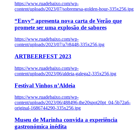
https://www.ruadebaixo.com/wp-
content/uploads/2023/07/sobremesa-golden-hour-335x256.jpg
“Envy” apresenta nova carta de Verão que
promete ser uma explosão de sabores
https://www.ruadebaixo.com/wp-
content/uploads/2023/07/a7r8448-335x256.jpg
ARTBEERFEST 2023
https://www.ruadebaixo.com/wp-
content/uploads/2023/06/aldeia-galega2-335x256.jpg
Festival Vinhos n’Aldeia
https://www.ruadebaixo.com/wp-
content/uploads/2023/06/488496-the20spot20pt_04-5b72a6-
original-1686744290-335x256.jpg
Museu de Marinha convida a experiência
gastronómica inédita