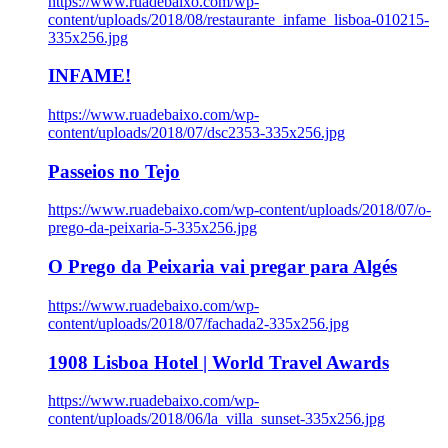
https://www.ruadebaixo.com/wp-
content/uploads/2018/08/restaurante_infame_lisboa-010215-
335x256.jpg
INFAME!
https://www.ruadebaixo.com/wp-
content/uploads/2018/07/dsc2353-335x256.jpg
Passeios no Tejo
https://www.ruadebaixo.com/wp-content/uploads/2018/07/o-
prego-da-peixaria-5-335x256.jpg
O Prego da Peixaria vai pregar para Algés
https://www.ruadebaixo.com/wp-
content/uploads/2018/07/fachada2-335x256.jpg
1908 Lisboa Hotel | World Travel Awards
https://www.ruadebaixo.com/wp-
content/uploads/2018/06/la_villa_sunset-335x256.jpg