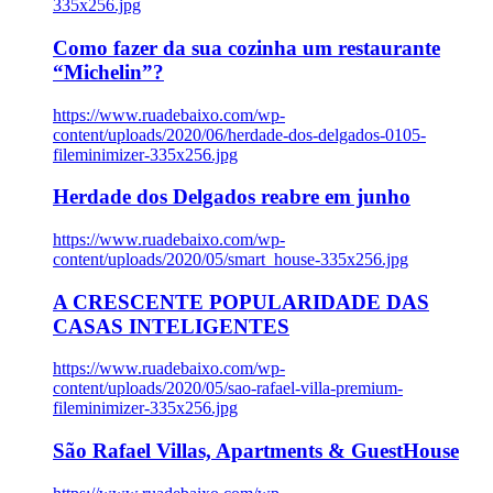
335x256.jpg
Como fazer da sua cozinha um restaurante
“Michelin”?
https://www.ruadebaixo.com/wp-
content/uploads/2020/06/herdade-dos-delgados-0105-
fileminimizer-335x256.jpg
Herdade dos Delgados reabre em junho
https://www.ruadebaixo.com/wp-
content/uploads/2020/05/smart_house-335x256.jpg
A CRESCENTE POPULARIDADE DAS
CASAS INTELIGENTES
https://www.ruadebaixo.com/wp-
content/uploads/2020/05/sao-rafael-villa-premium-
fileminimizer-335x256.jpg
São Rafael Villas, Apartments & GuestHouse