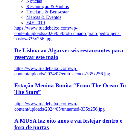
Notícias
Restauração & Vinhos
Hotelaria & Bem-estar
Marcas & Eventos
F4F 2019
https://www.ruadebaixo.com/wp-
content/uploads/2026/05/broto-chiado-prato-pedro-pena-
bastos-335x256.jpg
De Lisboa ao Algarve: seis restaurantes para
reservar este maio
https://www.ruadebaixo.com/wp-
content/uploads/2024/07/emb_elenco-335x256.jpg
Estação Menina Bonita “From The Ocean To
The Stars”
https://www.ruadebaixo.com/wp-
content/uploads/2024/05/unnamed-335x256.jpg
A MUSA faz oito anos e vai festejar dentro e
fora de portas