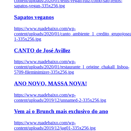
content/uploads/2020/01/tenis-vegan-rutz-como-sao-feitos-
sapatos-vegan-335x256.jpg
Sapatos veganos
https://www.ruadebaixo.com/wp-
content/uploads/2020/01/canto_ambiente_1_credito_grupojosea
1-335x256.jpg
CANTO de José Avillez
https://www.ruadebaixo.com/wp-
content/uploads/2020/01/restaurante_l_origine_chakall_lisboa-
5709-fileminimizer-335x256.jpg
ANO NOVO, MASSA NOVA!
https://www.ruadebaixo.com/wp-
content/uploads/2019/12/unnamed-2-335x256.jpg
Vem ai o Brunch mais exclusivo do ano
https://www.ruadebaixo.com/wp-
content/uploads/2019/12/jag01-335x256.jpg