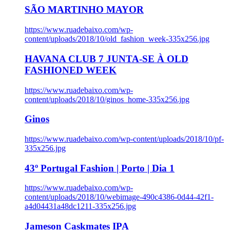
SÃO MARTINHO MAYOR
https://www.ruadebaixo.com/wp-
content/uploads/2018/10/old_fashion_week-335x256.jpg
HAVANA CLUB 7 JUNTA-SE À OLD
FASHIONED WEEK
https://www.ruadebaixo.com/wp-
content/uploads/2018/10/ginos_home-335x256.jpg
Ginos
https://www.ruadebaixo.com/wp-content/uploads/2018/10/pf-
335x256.jpg
43º Portugal Fashion | Porto | Dia 1
https://www.ruadebaixo.com/wp-
content/uploads/2018/10/webimage-490c4386-0d44-42f1-
a4d04431a48dc1211-335x256.jpg
Jameson Caskmates IPA