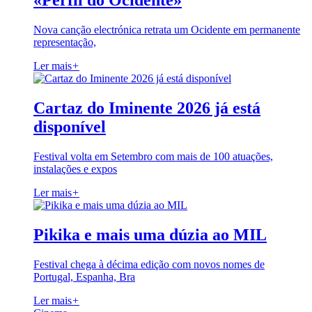
«Perfil do Ocidente»
Nova canção electrónica retrata um Ocidente em permanente
representação,
Ler mais
+
Cartaz do Iminente 2026 já está
disponível
Festival volta em Setembro com mais de 100 atuações,
instalações e expos
Ler mais
+
Pikika e mais uma dúzia ao MIL
Festival chega à décima edição com novos nomes de
Portugal, Espanha, Bra
Ler mais
+