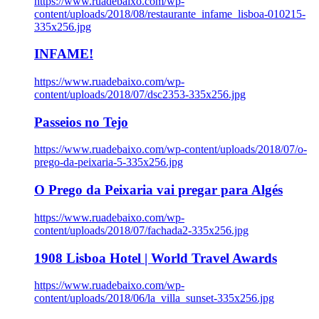
https://www.ruadebaixo.com/wp-
content/uploads/2018/08/restaurante_infame_lisboa-010215-
335x256.jpg
INFAME!
https://www.ruadebaixo.com/wp-
content/uploads/2018/07/dsc2353-335x256.jpg
Passeios no Tejo
https://www.ruadebaixo.com/wp-content/uploads/2018/07/o-
prego-da-peixaria-5-335x256.jpg
O Prego da Peixaria vai pregar para Algés
https://www.ruadebaixo.com/wp-
content/uploads/2018/07/fachada2-335x256.jpg
1908 Lisboa Hotel | World Travel Awards
https://www.ruadebaixo.com/wp-
content/uploads/2018/06/la_villa_sunset-335x256.jpg