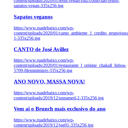
content/uploads/2020/01/tenis-vegan-rutz-como-sao-feitos-
sapatos-vegan-335x256.jpg
Sapatos veganos
https://www.ruadebaixo.com/wp-
content/uploads/2020/01/canto_ambiente_1_credito_grupojosea
1-335x256.jpg
CANTO de José Avillez
https://www.ruadebaixo.com/wp-
content/uploads/2020/01/restaurante_l_origine_chakall_lisboa-
5709-fileminimizer-335x256.jpg
ANO NOVO, MASSA NOVA!
https://www.ruadebaixo.com/wp-
content/uploads/2019/12/unnamed-2-335x256.jpg
Vem ai o Brunch mais exclusivo do ano
https://www.ruadebaixo.com/wp-
content/uploads/2019/12/jag01-335x256.jpg