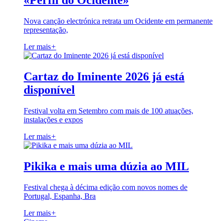
«Perfil do Ocidente»
Nova canção electrónica retrata um Ocidente em permanente
representação,
Ler mais
+
Cartaz do Iminente 2026 já está
disponível
Festival volta em Setembro com mais de 100 atuações,
instalações e expos
Ler mais
+
Pikika e mais uma dúzia ao MIL
Festival chega à décima edição com novos nomes de
Portugal, Espanha, Bra
Ler mais
+