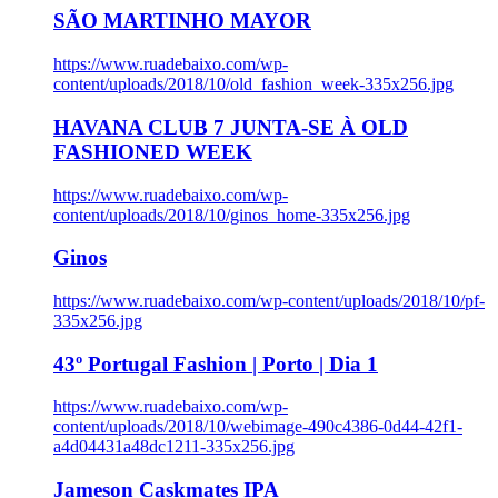
SÃO MARTINHO MAYOR
https://www.ruadebaixo.com/wp-
content/uploads/2018/10/old_fashion_week-335x256.jpg
HAVANA CLUB 7 JUNTA-SE À OLD
FASHIONED WEEK
https://www.ruadebaixo.com/wp-
content/uploads/2018/10/ginos_home-335x256.jpg
Ginos
https://www.ruadebaixo.com/wp-content/uploads/2018/10/pf-
335x256.jpg
43º Portugal Fashion | Porto | Dia 1
https://www.ruadebaixo.com/wp-
content/uploads/2018/10/webimage-490c4386-0d44-42f1-
a4d04431a48dc1211-335x256.jpg
Jameson Caskmates IPA