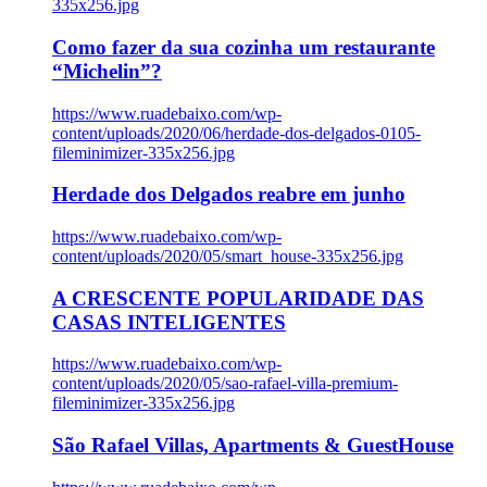
335x256.jpg
Como fazer da sua cozinha um restaurante
“Michelin”?
https://www.ruadebaixo.com/wp-
content/uploads/2020/06/herdade-dos-delgados-0105-
fileminimizer-335x256.jpg
Herdade dos Delgados reabre em junho
https://www.ruadebaixo.com/wp-
content/uploads/2020/05/smart_house-335x256.jpg
A CRESCENTE POPULARIDADE DAS
CASAS INTELIGENTES
https://www.ruadebaixo.com/wp-
content/uploads/2020/05/sao-rafael-villa-premium-
fileminimizer-335x256.jpg
São Rafael Villas, Apartments & GuestHouse