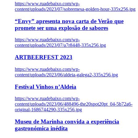
https://www.ruadebaixo.com/wp-
content/uploads/2023/07/sobremesa-golden-hour-335x256.jpg
“Envy” apresenta nova carta de Verão que
promete ser uma explosão de sabores
https://www.ruadebaixo.com/wp-
content/uploads/2023/07/a7r8448-335x256.jpg
ARTBEERFEST 2023
https://www.ruadebaixo.com/wp-
content/uploads/2023/06/aldeia-galega2-335x256.jpg
Festival Vinhos n’Aldeia
https://www.ruadebaixo.com/wp-
content/uploads/2023/06/488496-the20spot20pt_04-5b72a6-
original-1686744290-335x256.jpg
Museu de Marinha convida a experiência
gastronómica inédita