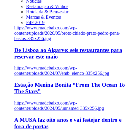
Notícias
Restauração & Vinhos
Hotelaria & Bem-estar
Marcas & Eventos
F4F 2019
https://www.ruadebaixo.com/wp-
content/uploads/2026/05/broto-chiado-prato-pedro-pena-
bastos-335x256.jpg
De Lisboa ao Algarve: seis restaurantes para
reservar este maio
https://www.ruadebaixo.com/wp-
content/uploads/2024/07/emb_elenco-335x256.jpg
Estação Menina Bonita “From The Ocean To
The Stars”
https://www.ruadebaixo.com/wp-
content/uploads/2024/05/unnamed-335x256.jpg
A MUSA faz oito anos e vai festejar dentro e
fora de portas