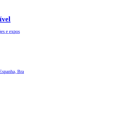
ível
ões e expos
 Espanha, Bra