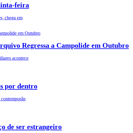
inta-feira
es, chega em
rquivo Regressa a Campolide em Outubro
iares acontece
os por dentro
s contemporân
o de ser estrangeiro