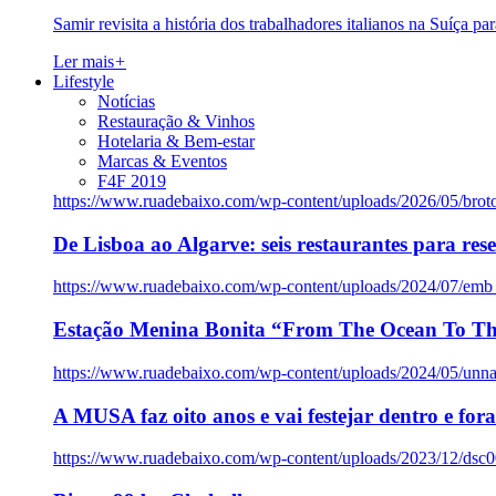
Samir revisita a história dos trabalhadores italianos na Suíça pa
Ler mais
+
Lifestyle
Notícias
Restauração & Vinhos
Hotelaria & Bem-estar
Marcas & Eventos
F4F 2019
https://www.ruadebaixo.com/wp-content/uploads/2026/05/brot
De Lisboa ao Algarve: seis restaurantes para res
https://www.ruadebaixo.com/wp-content/uploads/2024/07/emb
Estação Menina Bonita “From The Ocean To Th
https://www.ruadebaixo.com/wp-content/uploads/2024/05/un
A MUSA faz oito anos e vai festejar dentro e fora
https://www.ruadebaixo.com/wp-content/uploads/2023/12/dsc