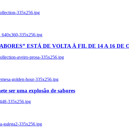
ollection-335x256.jpg
tl_640x360-335x256.jpg
BORES” ESTÁ DE VOLTA À FIL DE 14 A 16 DE
llection-aveiro-prosa-335x256.jpg
remesa-golden-hour-335x256.jpg
ete ser uma explosão de sabores
8448-335x256.jpg
ia-galega2-335x256.jpg