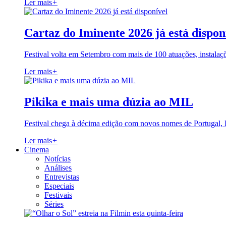
Ler mais
+
Cartaz do Iminente 2026 já está dispon
Festival volta em Setembro com mais de 100 atuações, instalaç
Ler mais
+
Pikika e mais uma dúzia ao MIL
Festival chega à décima edição com novos nomes de Portugal,
Ler mais
+
Cinema
Notícias
Análises
Entrevistas
Especiais
Festivais
Séries