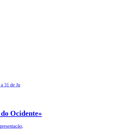
 a 31 de Ju
 do Ocidente»
presentação,