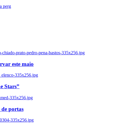
ra perg
o-chiado-prato-pedro-pena-bastos-335x256.jpg
ervar este maio
_elenco-335x256.jpg
e Stars”
named-335x256.jpg
 de portas
00304-335x256.jpg