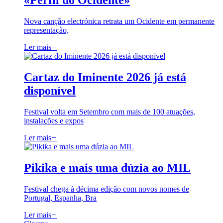
«Perfil do Ocidente»
Nova canção electrónica retrata um Ocidente em permanente
representação,
Ler mais
+
Cartaz do Iminente 2026 já está
disponível
Festival volta em Setembro com mais de 100 atuações,
instalações e expos
Ler mais
+
Pikika e mais uma dúzia ao MIL
Festival chega à décima edição com novos nomes de
Portugal, Espanha, Bra
Ler mais
+