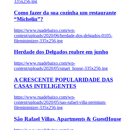
335x256.jpg
Como fazer da sua cozinha um restaurante
“Michelin”?
https://www.ruadebaixo.com/wp-
content/uploads/2020/06/herdade-dos-delgados-0105-
fileminimizer-335x256.jpg
Herdade dos Delgados reabre em junho
https://www.ruadebaixo.com/wp-
content/uploads/2020/05/smart_house-335x256.jpg
A CRESCENTE POPULARIDADE DAS
CASAS INTELIGENTES
https://www.ruadebaixo.com/wp-
content/uploads/2020/05/sao-rafael-villa-premium-
fileminimizer-335x256.jpg
São Rafael Villas, Apartments & GuestHouse