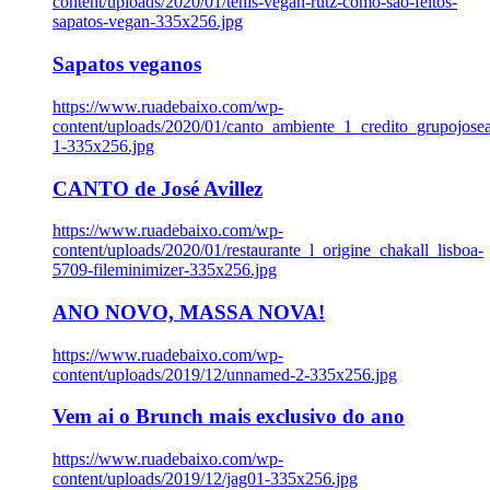
content/uploads/2020/01/tenis-vegan-rutz-como-sao-feitos-
sapatos-vegan-335x256.jpg
Sapatos veganos
https://www.ruadebaixo.com/wp-
content/uploads/2020/01/canto_ambiente_1_credito_grupojosea
1-335x256.jpg
CANTO de José Avillez
https://www.ruadebaixo.com/wp-
content/uploads/2020/01/restaurante_l_origine_chakall_lisboa-
5709-fileminimizer-335x256.jpg
ANO NOVO, MASSA NOVA!
https://www.ruadebaixo.com/wp-
content/uploads/2019/12/unnamed-2-335x256.jpg
Vem ai o Brunch mais exclusivo do ano
https://www.ruadebaixo.com/wp-
content/uploads/2019/12/jag01-335x256.jpg