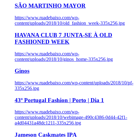
SÃO MARTINHO MAYOR
https://www.ruadebaixo.com/wp-
content/uploads/2018/10/old_fashion_week-335x256.jpg
HAVANA CLUB 7 JUNTA-SE À OLD
FASHIONED WEEK
https://www.ruadebaixo.com/wp-
content/uploads/2018/10/ginos_home-335x256.jpg
Ginos
https://www.ruadebaixo.com/wp-content/uploads/2018/10/pf-
335x256.jpg
43º Portugal Fashion | Porto | Dia 1
https://www.ruadebaixo.com/wp-
content/uploads/2018/10/webimage-490c4386-0d44-42f1-
a4d04431a48dc1211-335x256.jpg
Jameson Caskmates IPA