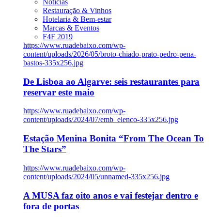
Notícias
Restauração & Vinhos
Hotelaria & Bem-estar
Marcas & Eventos
F4F 2019
https://www.ruadebaixo.com/wp-
content/uploads/2026/05/broto-chiado-prato-pedro-pena-
bastos-335x256.jpg
De Lisboa ao Algarve: seis restaurantes para
reservar este maio
https://www.ruadebaixo.com/wp-
content/uploads/2024/07/emb_elenco-335x256.jpg
Estação Menina Bonita “From The Ocean To
The Stars”
https://www.ruadebaixo.com/wp-
content/uploads/2024/05/unnamed-335x256.jpg
A MUSA faz oito anos e vai festejar dentro e
fora de portas