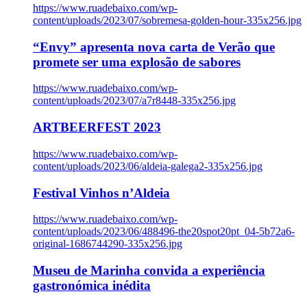
https://www.ruadebaixo.com/wp-
content/uploads/2023/07/sobremesa-golden-hour-335x256.jpg
“Envy” apresenta nova carta de Verão que
promete ser uma explosão de sabores
https://www.ruadebaixo.com/wp-
content/uploads/2023/07/a7r8448-335x256.jpg
ARTBEERFEST 2023
https://www.ruadebaixo.com/wp-
content/uploads/2023/06/aldeia-galega2-335x256.jpg
Festival Vinhos n’Aldeia
https://www.ruadebaixo.com/wp-
content/uploads/2023/06/488496-the20spot20pt_04-5b72a6-
original-1686744290-335x256.jpg
Museu de Marinha convida a experiência
gastronómica inédita