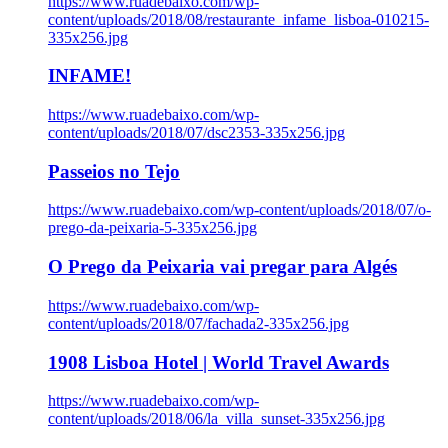
https://www.ruadebaixo.com/wp-
content/uploads/2018/08/restaurante_infame_lisboa-010215-
335x256.jpg
INFAME!
https://www.ruadebaixo.com/wp-
content/uploads/2018/07/dsc2353-335x256.jpg
Passeios no Tejo
https://www.ruadebaixo.com/wp-content/uploads/2018/07/o-
prego-da-peixaria-5-335x256.jpg
O Prego da Peixaria vai pregar para Algés
https://www.ruadebaixo.com/wp-
content/uploads/2018/07/fachada2-335x256.jpg
1908 Lisboa Hotel | World Travel Awards
https://www.ruadebaixo.com/wp-
content/uploads/2018/06/la_villa_sunset-335x256.jpg