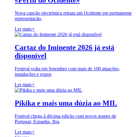
«Perfil do Ocidente»
Nova canção electrónica retrata um Ocidente em permanente
representação,
Ler mais
+
Cartaz do Iminente 2026 já está
disponível
Festival volta em Setembro com mais de 100 atuações,
instalações e expos
Ler mais
+
Pikika e mais uma dúzia ao MIL
Festival chega à décima edição com novos nomes de
Portugal, Espanha, Bra
Ler mais
+