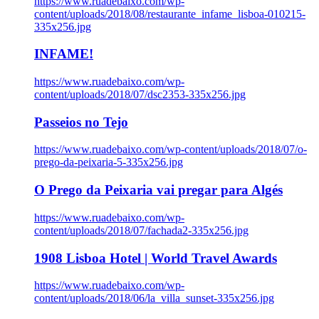
https://www.ruadebaixo.com/wp-
content/uploads/2018/08/restaurante_infame_lisboa-010215-
335x256.jpg
INFAME!
https://www.ruadebaixo.com/wp-
content/uploads/2018/07/dsc2353-335x256.jpg
Passeios no Tejo
https://www.ruadebaixo.com/wp-content/uploads/2018/07/o-
prego-da-peixaria-5-335x256.jpg
O Prego da Peixaria vai pregar para Algés
https://www.ruadebaixo.com/wp-
content/uploads/2018/07/fachada2-335x256.jpg
1908 Lisboa Hotel | World Travel Awards
https://www.ruadebaixo.com/wp-
content/uploads/2018/06/la_villa_sunset-335x256.jpg