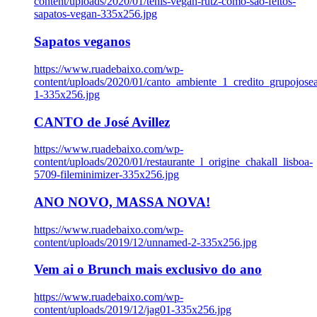
content/uploads/2020/01/tenis-vegan-rutz-como-sao-feitos-
sapatos-vegan-335x256.jpg
Sapatos veganos
https://www.ruadebaixo.com/wp-
content/uploads/2020/01/canto_ambiente_1_credito_grupojosea
1-335x256.jpg
CANTO de José Avillez
https://www.ruadebaixo.com/wp-
content/uploads/2020/01/restaurante_l_origine_chakall_lisboa-
5709-fileminimizer-335x256.jpg
ANO NOVO, MASSA NOVA!
https://www.ruadebaixo.com/wp-
content/uploads/2019/12/unnamed-2-335x256.jpg
Vem ai o Brunch mais exclusivo do ano
https://www.ruadebaixo.com/wp-
content/uploads/2019/12/jag01-335x256.jpg