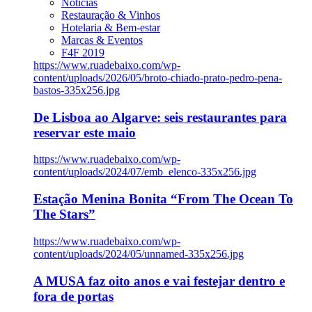
Notícias
Restauração & Vinhos
Hotelaria & Bem-estar
Marcas & Eventos
F4F 2019
https://www.ruadebaixo.com/wp-
content/uploads/2026/05/broto-chiado-prato-pedro-pena-
bastos-335x256.jpg
De Lisboa ao Algarve: seis restaurantes para
reservar este maio
https://www.ruadebaixo.com/wp-
content/uploads/2024/07/emb_elenco-335x256.jpg
Estação Menina Bonita “From The Ocean To
The Stars”
https://www.ruadebaixo.com/wp-
content/uploads/2024/05/unnamed-335x256.jpg
A MUSA faz oito anos e vai festejar dentro e
fora de portas