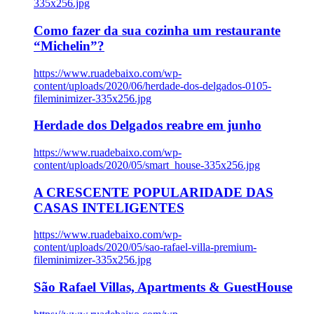
335x256.jpg
Como fazer da sua cozinha um restaurante
“Michelin”?
https://www.ruadebaixo.com/wp-
content/uploads/2020/06/herdade-dos-delgados-0105-
fileminimizer-335x256.jpg
Herdade dos Delgados reabre em junho
https://www.ruadebaixo.com/wp-
content/uploads/2020/05/smart_house-335x256.jpg
A CRESCENTE POPULARIDADE DAS
CASAS INTELIGENTES
https://www.ruadebaixo.com/wp-
content/uploads/2020/05/sao-rafael-villa-premium-
fileminimizer-335x256.jpg
São Rafael Villas, Apartments & GuestHouse