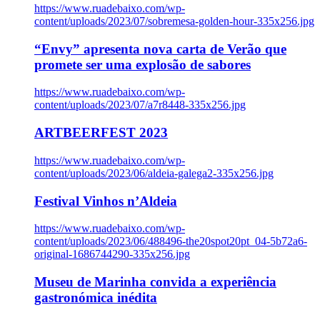
https://www.ruadebaixo.com/wp-
content/uploads/2023/07/sobremesa-golden-hour-335x256.jpg
“Envy” apresenta nova carta de Verão que
promete ser uma explosão de sabores
https://www.ruadebaixo.com/wp-
content/uploads/2023/07/a7r8448-335x256.jpg
ARTBEERFEST 2023
https://www.ruadebaixo.com/wp-
content/uploads/2023/06/aldeia-galega2-335x256.jpg
Festival Vinhos n’Aldeia
https://www.ruadebaixo.com/wp-
content/uploads/2023/06/488496-the20spot20pt_04-5b72a6-
original-1686744290-335x256.jpg
Museu de Marinha convida a experiência
gastronómica inédita