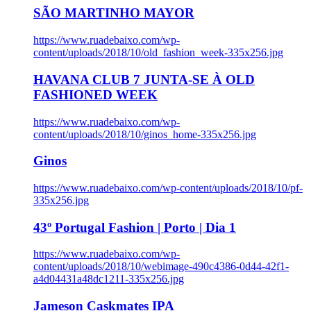
SÃO MARTINHO MAYOR
https://www.ruadebaixo.com/wp-
content/uploads/2018/10/old_fashion_week-335x256.jpg
HAVANA CLUB 7 JUNTA-SE À OLD
FASHIONED WEEK
https://www.ruadebaixo.com/wp-
content/uploads/2018/10/ginos_home-335x256.jpg
Ginos
https://www.ruadebaixo.com/wp-content/uploads/2018/10/pf-
335x256.jpg
43º Portugal Fashion | Porto | Dia 1
https://www.ruadebaixo.com/wp-
content/uploads/2018/10/webimage-490c4386-0d44-42f1-
a4d04431a48dc1211-335x256.jpg
Jameson Caskmates IPA