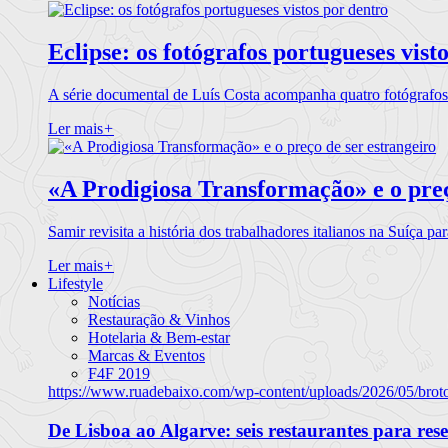
Eclipse: os fotógrafos portugueses vist
A série documental de Luís Costa acompanha quatro fotógrafo
Ler mais
+
«A Prodigiosa Transformação» e o preç
Samir revisita a história dos trabalhadores italianos na Suíça pa
Ler mais
+
Lifestyle
Notícias
Restauração & Vinhos
Hotelaria & Bem-estar
Marcas & Eventos
F4F 2019
https://www.ruadebaixo.com/wp-content/uploads/2026/05/brot
De Lisboa ao Algarve: seis restaurantes para res