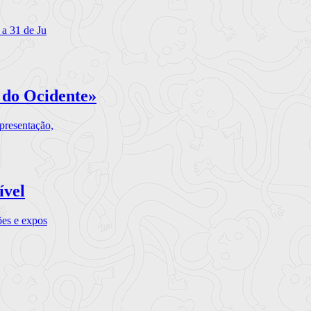
 a 31 de Ju
 do Ocidente»
presentação,
ível
ões e expos