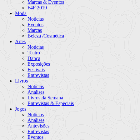
Marcas & Eventos
F4F 2019
Moda
Notícias
Eventos
Marcas
Beleza /Cosmética
Artes
Notícias
Teatro
Dança
Exposições
Festivais
Entrevistas
Livros
Notícias
Análises
Livros da Semana
Entrevistas & Especiais
Jogos
Notícias
Análises
Antevisões
Entrevistas
Eventos