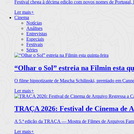
Festival chega à décima edição com novos nomes de Portugal,
Ler mais
+
Cinema
Notícias
Análises
Entrevistas
Especiais
Festivais
Séries
“Olhar o Sol” estreia na Filmin esta qu
O filme hipnotizante de Mascha Schilinski, premiado em Cann
Ler mais
+
TRAÇA 2026: Festival de Cinema de A
A 5.ª edição da TRAÇA — Mostra de Filmes de Arquivos Famil
Ler mais
+