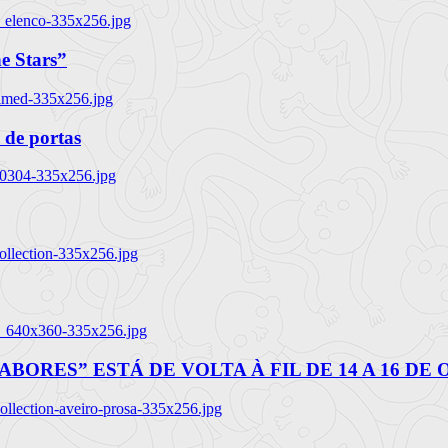
_elenco-335x256.jpg
e Stars”
named-335x256.jpg
 de portas
00304-335x256.jpg
ollection-335x256.jpg
tl_640x360-335x256.jpg
BORES” ESTÁ DE VOLTA À FIL DE 14 A 16 DE
llection-aveiro-prosa-335x256.jpg