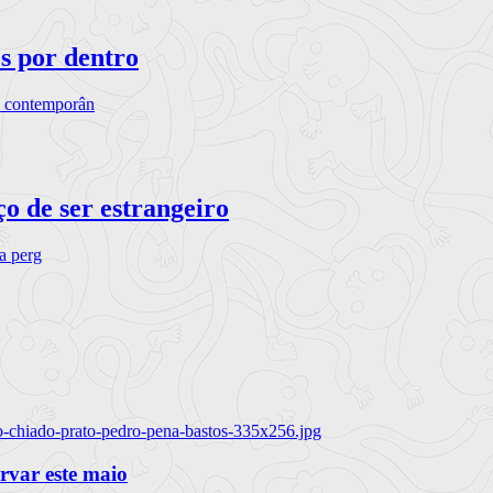
os por dentro
s contemporân
o de ser estrangeiro
ra perg
o-chiado-prato-pedro-pena-bastos-335x256.jpg
ervar este maio