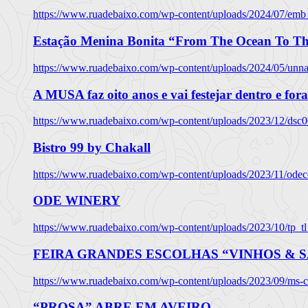
https://www.ruadebaixo.com/wp-content/uploads/2024/07/emb
Estação Menina Bonita “From The Ocean To Th
https://www.ruadebaixo.com/wp-content/uploads/2024/05/un
A MUSA faz oito anos e vai festejar dentro e fora
https://www.ruadebaixo.com/wp-content/uploads/2023/12/dsc
Bistro 99 by Chakall
https://www.ruadebaixo.com/wp-content/uploads/2023/11/odec
ODE WINERY
https://www.ruadebaixo.com/wp-content/uploads/2023/10/tp_
FEIRA GRANDES ESCOLHAS “VINHOS & SA
https://www.ruadebaixo.com/wp-content/uploads/2023/09/ms-co
“PROSA” ABRE EM AVEIRO