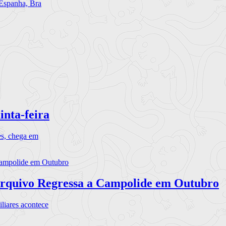
 Espanha, Bra
inta-feira
es, chega em
rquivo Regressa a Campolide em Outubro
iares acontece