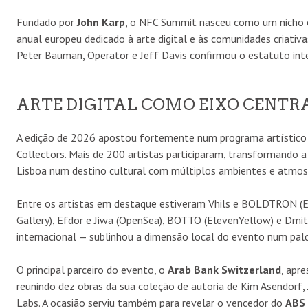
Fundado por
John Karp
, o NFC Summit nasceu como um nicho e
anual europeu dedicado à arte digital e às comunidades criativ
Peter Bauman, Operator e Jeff Davis confirmou o estatuto inte
ARTE DIGITAL COMO EIXO CENTR
A edição de 2026 apostou fortemente num programa artístico 
Collectors. Mais de 200 artistas participaram, transformando 
Lisboa num destino cultural com múltiplos ambientes e atmos
Entre os artistas em destaque estiveram Vhils e BOLDTRON (E
Gallery), Efdor e Jiwa (OpenSea), BOTTO (ElevenYellow) e Dmitr
internacional — sublinhou a dimensão local do evento num pal
O principal parceiro do evento, o
Arab Bank Switzerland
, apr
reunindo dez obras da sua coleção de autoria de Kim Asendorf, J
Labs. A ocasião serviu também para revelar o vencedor do
ABS 