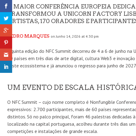
A MAIOR CONFERÊNCIA EUROPEIA DEDICA
TRANSFORMOU A UNICORN FACTORY LISB
ARTISTAS, 170 ORADORES E PARTICIPANTES
PEDRO MARQUES
on Junho 14, 2026 at 4:30 pm
A quinta edição do NFC Summit decorreu de 4 a 6 de junho na Un
60 países em três dias de arte digital, cultura Web3 e inovação
neste ecossistema e já anunciou o regresso para junho de 2027
UM EVENTO DE ESCALA HISTÓRIC
O NFC Summit – cujo nome completo é Nonfungible Conferenc
expressivos: 2.700 participantes, mais de 60 países representa
distintos. Só no palco principal, foram 46 palestras dedicadas à
localizado na capital portuguesa, acolheu durante três dias u
competições e instalações de grande escala.