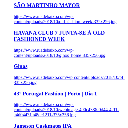
SÃO MARTINHO MAYOR
https://www.ruadebaixo.com/wp-
content/uploads/2018/10/old_fashion_week-335x256.jpg
HAVANA CLUB 7 JUNTA-SE À OLD
FASHIONED WEEK
https://www.ruadebaixo.com/wp-
content/uploads/2018/10/ginos_home-335x256.jpg
Ginos
https://www.ruadebaixo.com/wp-content/uploads/2018/10/pf-
335x256.jpg
43º Portugal Fashion | Porto | Dia 1
https://www.ruadebaixo.com/wp-
content/uploads/2018/10/webimage-490c4386-0d44-42f1-
a4d04431a48dc1211-335x256.jpg
Jameson Caskmates IPA