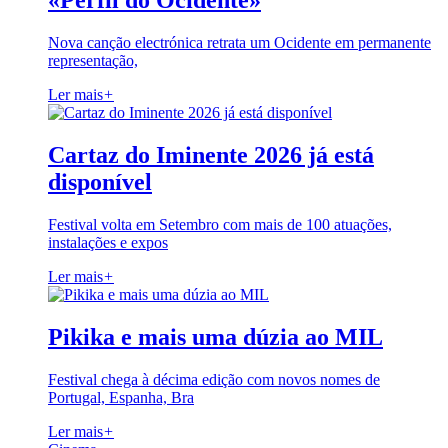
«Perfil do Ocidente»
Nova canção electrónica retrata um Ocidente em permanente
representação,
Ler mais
+
Cartaz do Iminente 2026 já está
disponível
Festival volta em Setembro com mais de 100 atuações,
instalações e expos
Ler mais
+
Pikika e mais uma dúzia ao MIL
Festival chega à décima edição com novos nomes de
Portugal, Espanha, Bra
Ler mais
+