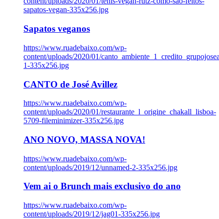
content/uploads/2020/01/tenis-vegan-rutz-como-sao-feitos-
sapatos-vegan-335x256.jpg
Sapatos veganos
https://www.ruadebaixo.com/wp-
content/uploads/2020/01/canto_ambiente_1_credito_grupojosea
1-335x256.jpg
CANTO de José Avillez
https://www.ruadebaixo.com/wp-
content/uploads/2020/01/restaurante_l_origine_chakall_lisboa-
5709-fileminimizer-335x256.jpg
ANO NOVO, MASSA NOVA!
https://www.ruadebaixo.com/wp-
content/uploads/2019/12/unnamed-2-335x256.jpg
Vem ai o Brunch mais exclusivo do ano
https://www.ruadebaixo.com/wp-
content/uploads/2019/12/jag01-335x256.jpg