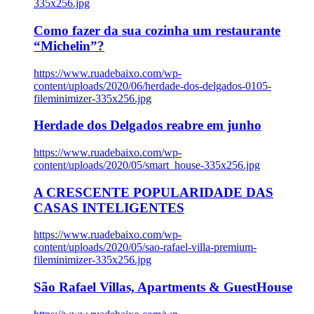
335x256.jpg
Como fazer da sua cozinha um restaurante
“Michelin”?
https://www.ruadebaixo.com/wp-
content/uploads/2020/06/herdade-dos-delgados-0105-
fileminimizer-335x256.jpg
Herdade dos Delgados reabre em junho
https://www.ruadebaixo.com/wp-
content/uploads/2020/05/smart_house-335x256.jpg
A CRESCENTE POPULARIDADE DAS
CASAS INTELIGENTES
https://www.ruadebaixo.com/wp-
content/uploads/2020/05/sao-rafael-villa-premium-
fileminimizer-335x256.jpg
São Rafael Villas, Apartments & GuestHouse