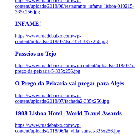
https://www.ruadebaixo.com/wp-
content/uploads/2018/08/restaurante_infame_lisboa-010215-
335x256.jpg
INFAME!
https://www.ruadebaixo.com/wp-
content/uploads/2018/07/dsc2353-335x256.jpg
Passeios no Tejo
https://www.ruadebaixo.com/wp-content/uploads/2018/07/o-
prego-da-peixaria-5-335x256.jpg
O Prego da Peixaria vai pregar para Algés
https://www.ruadebaixo.com/wp-
content/uploads/2018/07/fachada2-335x256.jpg
1908 Lisboa Hotel | World Travel Awards
https://www.ruadebaixo.com/wp-
content/uploads/2018/06/la_villa_sunset-335x256.jpg