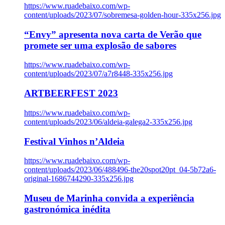
https://www.ruadebaixo.com/wp-
content/uploads/2023/07/sobremesa-golden-hour-335x256.jpg
“Envy” apresenta nova carta de Verão que
promete ser uma explosão de sabores
https://www.ruadebaixo.com/wp-
content/uploads/2023/07/a7r8448-335x256.jpg
ARTBEERFEST 2023
https://www.ruadebaixo.com/wp-
content/uploads/2023/06/aldeia-galega2-335x256.jpg
Festival Vinhos n’Aldeia
https://www.ruadebaixo.com/wp-
content/uploads/2023/06/488496-the20spot20pt_04-5b72a6-
original-1686744290-335x256.jpg
Museu de Marinha convida a experiência
gastronómica inédita