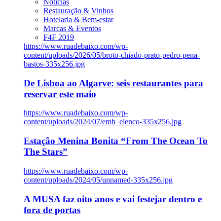
Notícias
Restauração & Vinhos
Hotelaria & Bem-estar
Marcas & Eventos
F4F 2019
https://www.ruadebaixo.com/wp-
content/uploads/2026/05/broto-chiado-prato-pedro-pena-
bastos-335x256.jpg
De Lisboa ao Algarve: seis restaurantes para
reservar este maio
https://www.ruadebaixo.com/wp-
content/uploads/2024/07/emb_elenco-335x256.jpg
Estação Menina Bonita “From The Ocean To
The Stars”
https://www.ruadebaixo.com/wp-
content/uploads/2024/05/unnamed-335x256.jpg
A MUSA faz oito anos e vai festejar dentro e
fora de portas