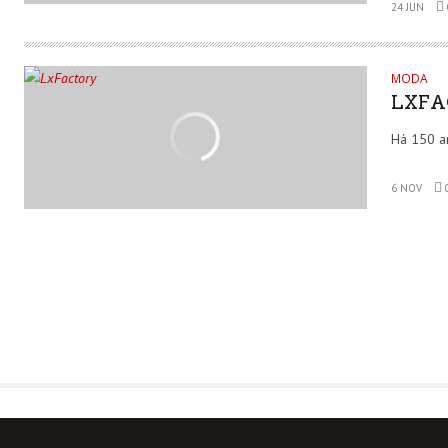
24 JUN
MODA
LXFA
Há 150 an
6 NOV