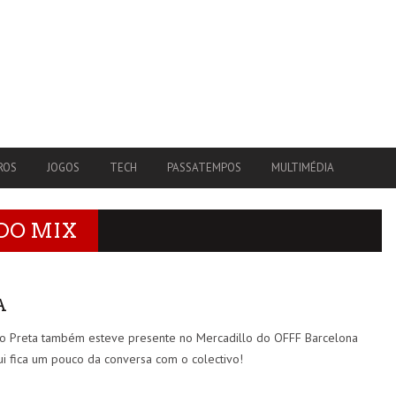
ROS
JOGOS
TECH
PASSATEMPOS
MULTIMÉDIA
DO MIX
A
to Preta também esteve presente no Mercadillo do OFFF Barcelona
i fica um pouco da conversa com o colectivo!