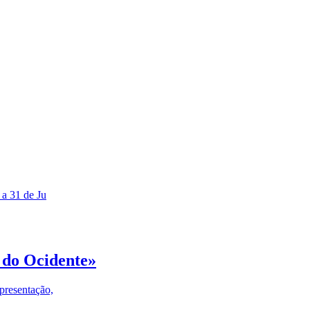
 a 31 de Ju
 do Ocidente»
presentação,