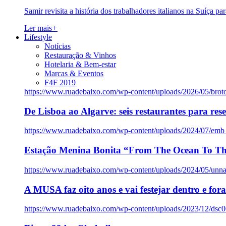
Samir revisita a história dos trabalhadores italianos na Suíça pa
Ler mais
+
Lifestyle
Notícias
Restauração & Vinhos
Hotelaria & Bem-estar
Marcas & Eventos
F4F 2019
https://www.ruadebaixo.com/wp-content/uploads/2026/05/brot
De Lisboa ao Algarve: seis restaurantes para res
https://www.ruadebaixo.com/wp-content/uploads/2024/07/emb
Estação Menina Bonita “From The Ocean To Th
https://www.ruadebaixo.com/wp-content/uploads/2024/05/un
A MUSA faz oito anos e vai festejar dentro e fora
https://www.ruadebaixo.com/wp-content/uploads/2023/12/dsc