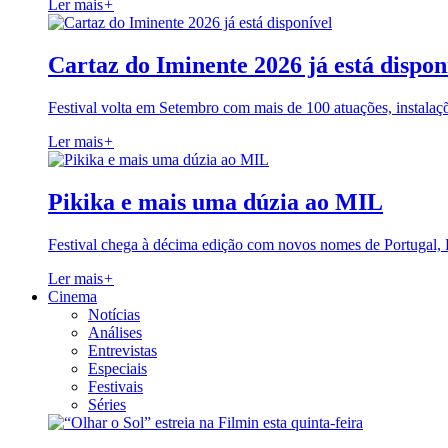
Ler mais
+
Cartaz do Iminente 2026 já está dispon
Festival volta em Setembro com mais de 100 atuações, instalaç
Ler mais
+
Pikika e mais uma dúzia ao MIL
Festival chega à décima edição com novos nomes de Portugal,
Ler mais
+
Cinema
Notícias
Análises
Entrevistas
Especiais
Festivais
Séries