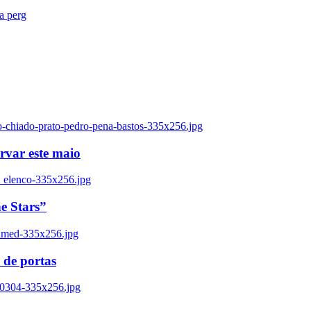
ra perg
o-chiado-prato-pedro-pena-bastos-335x256.jpg
ervar este maio
_elenco-335x256.jpg
e Stars”
named-335x256.jpg
 de portas
00304-335x256.jpg