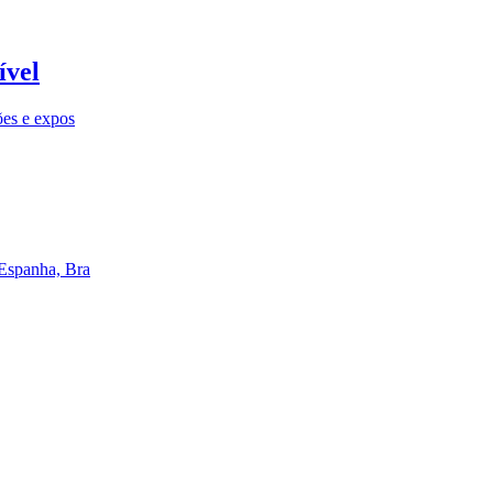
ível
ões e expos
 Espanha, Bra