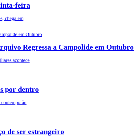
inta-feira
es, chega em
rquivo Regressa a Campolide em Outubro
iares acontece
os por dentro
s contemporân
o de ser estrangeiro