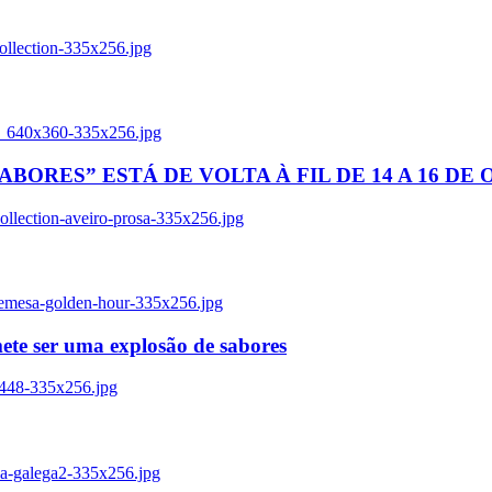
ollection-335x256.jpg
tl_640x360-335x256.jpg
BORES” ESTÁ DE VOLTA À FIL DE 14 A 16 DE
llection-aveiro-prosa-335x256.jpg
remesa-golden-hour-335x256.jpg
ete ser uma explosão de sabores
8448-335x256.jpg
ia-galega2-335x256.jpg