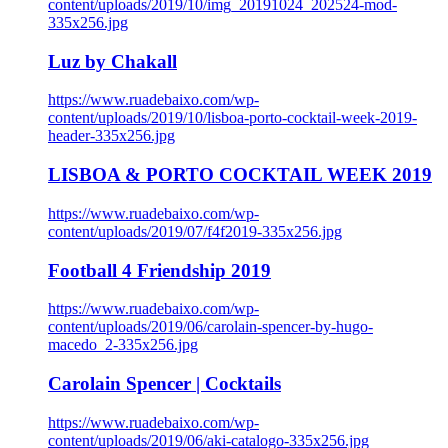
content/uploads/2019/10/img_20191024_202524-mod-
335x256.jpg
Luz by Chakall
https://www.ruadebaixo.com/wp-
content/uploads/2019/10/lisboa-porto-cocktail-week-2019-
header-335x256.jpg
LISBOA & PORTO COCKTAIL WEEK 2019
https://www.ruadebaixo.com/wp-
content/uploads/2019/07/f4f2019-335x256.jpg
Football 4 Friendship 2019
https://www.ruadebaixo.com/wp-
content/uploads/2019/06/carolain-spencer-by-hugo-
macedo_2-335x256.jpg
Carolain Spencer | Cocktails
https://www.ruadebaixo.com/wp-
content/uploads/2019/06/aki-catalogo-335x256.jpg