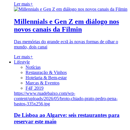
Ler mais
+
Millennials e Gen Z em diálogo nos
novos canais da Filmin
Das memórias do grande ecrã às novas formas de olhar o
mundo, dois canai
Ler mais
+
Lifestyle
Notícias
Restauração & Vinhos
Hotelaria & Bem-estar
Marcas & Eventos
F4F 2019
https://www.ruadebaixo.com/wp-
content/uploads/2026/05/broto-chiado-prato-pedro-pena-
bastos-335x256.jpg
De Lisboa ao Algarve: seis restaurantes para
reservar este maio