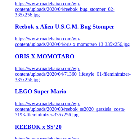
https://www.ruadebaixo.com/wp-
content/uploads/2020/04/reebok_bug_stomper_02-
335x256.jpg
Reebok x Alien U.S.C.M. Bug Stomper
https://www.ruadebaixo.com/wp-
content/uploads/2020/04/oris-x-momotaro-13-335x256.jpg
ORIS X MOMOTARO
https://www.ruadebaixo.com/wp-
content/uploads/2020/04/71360_lifestyle_01-fileminimizer-
335x256.jpg
LEGO Super Mario
https://www.ruadebaixo.com/wp-
content/uploads/2020/03/reebok_ss2020_graziela_costa-
7193-fileminimizer-335x256.jpg
REEBOK x SS’20
https://www.ruadebaixo.com/wp-