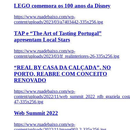
LEGO comemora os 100 anos da Disney
https://www.ruadebaixo.com/wp-
content/uploads/2023/03/a7403442-335x256.jpg
TAP e “The Art of Tasting Portugal”
apresentam Local Stars
https://www.ruadebaixo.com/wp-
content/uploads/2023/03/lf_realinteriores-26-335x256.jpg
“REAL BY CASA DA CALÇADA”, NO
PORTO, REABRE COM CONCEITO
RENOVADO
https://www.ruadebaixo.com/wp-
content/uploads/2022/11/web_summit_2022_rdb_graziela_cost
47-335x256.jpg
Web Summit 2022
https://www.ruadebaixo.com/wp-
content/uploads/2022/11/image003-2-335x256.jpg