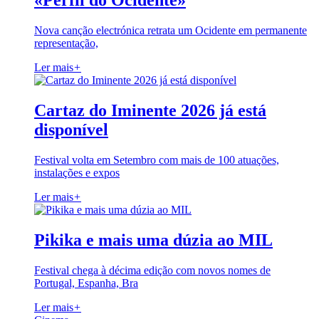
«Perfil do Ocidente»
Nova canção electrónica retrata um Ocidente em permanente
representação,
Ler mais
+
Cartaz do Iminente 2026 já está
disponível
Festival volta em Setembro com mais de 100 atuações,
instalações e expos
Ler mais
+
Pikika e mais uma dúzia ao MIL
Festival chega à décima edição com novos nomes de
Portugal, Espanha, Bra
Ler mais
+