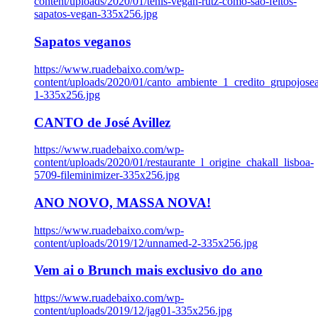
content/uploads/2020/01/tenis-vegan-rutz-como-sao-feitos-
sapatos-vegan-335x256.jpg
Sapatos veganos
https://www.ruadebaixo.com/wp-
content/uploads/2020/01/canto_ambiente_1_credito_grupojosea
1-335x256.jpg
CANTO de José Avillez
https://www.ruadebaixo.com/wp-
content/uploads/2020/01/restaurante_l_origine_chakall_lisboa-
5709-fileminimizer-335x256.jpg
ANO NOVO, MASSA NOVA!
https://www.ruadebaixo.com/wp-
content/uploads/2019/12/unnamed-2-335x256.jpg
Vem ai o Brunch mais exclusivo do ano
https://www.ruadebaixo.com/wp-
content/uploads/2019/12/jag01-335x256.jpg