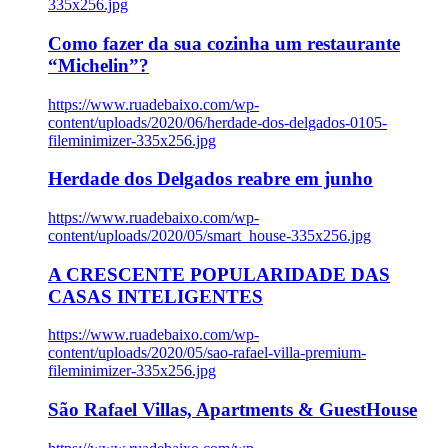
335x256.jpg
Como fazer da sua cozinha um restaurante
“Michelin”?
https://www.ruadebaixo.com/wp-
content/uploads/2020/06/herdade-dos-delgados-0105-
fileminimizer-335x256.jpg
Herdade dos Delgados reabre em junho
https://www.ruadebaixo.com/wp-
content/uploads/2020/05/smart_house-335x256.jpg
A CRESCENTE POPULARIDADE DAS
CASAS INTELIGENTES
https://www.ruadebaixo.com/wp-
content/uploads/2020/05/sao-rafael-villa-premium-
fileminimizer-335x256.jpg
São Rafael Villas, Apartments & GuestHouse