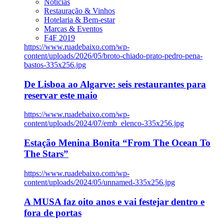
Notícias
Restauração & Vinhos
Hotelaria & Bem-estar
Marcas & Eventos
F4F 2019
https://www.ruadebaixo.com/wp-
content/uploads/2026/05/broto-chiado-prato-pedro-pena-
bastos-335x256.jpg
De Lisboa ao Algarve: seis restaurantes para
reservar este maio
https://www.ruadebaixo.com/wp-
content/uploads/2024/07/emb_elenco-335x256.jpg
Estação Menina Bonita “From The Ocean To
The Stars”
https://www.ruadebaixo.com/wp-
content/uploads/2024/05/unnamed-335x256.jpg
A MUSA faz oito anos e vai festejar dentro e
fora de portas