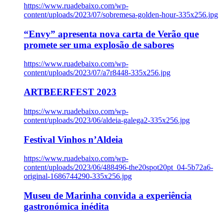
https://www.ruadebaixo.com/wp-
content/uploads/2023/07/sobremesa-golden-hour-335x256.jpg
“Envy” apresenta nova carta de Verão que
promete ser uma explosão de sabores
https://www.ruadebaixo.com/wp-
content/uploads/2023/07/a7r8448-335x256.jpg
ARTBEERFEST 2023
https://www.ruadebaixo.com/wp-
content/uploads/2023/06/aldeia-galega2-335x256.jpg
Festival Vinhos n’Aldeia
https://www.ruadebaixo.com/wp-
content/uploads/2023/06/488496-the20spot20pt_04-5b72a6-
original-1686744290-335x256.jpg
Museu de Marinha convida a experiência
gastronómica inédita