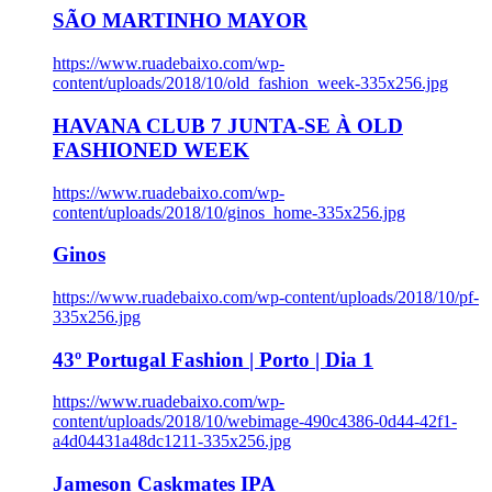
SÃO MARTINHO MAYOR
https://www.ruadebaixo.com/wp-
content/uploads/2018/10/old_fashion_week-335x256.jpg
HAVANA CLUB 7 JUNTA-SE À OLD
FASHIONED WEEK
https://www.ruadebaixo.com/wp-
content/uploads/2018/10/ginos_home-335x256.jpg
Ginos
https://www.ruadebaixo.com/wp-content/uploads/2018/10/pf-
335x256.jpg
43º Portugal Fashion | Porto | Dia 1
https://www.ruadebaixo.com/wp-
content/uploads/2018/10/webimage-490c4386-0d44-42f1-
a4d04431a48dc1211-335x256.jpg
Jameson Caskmates IPA