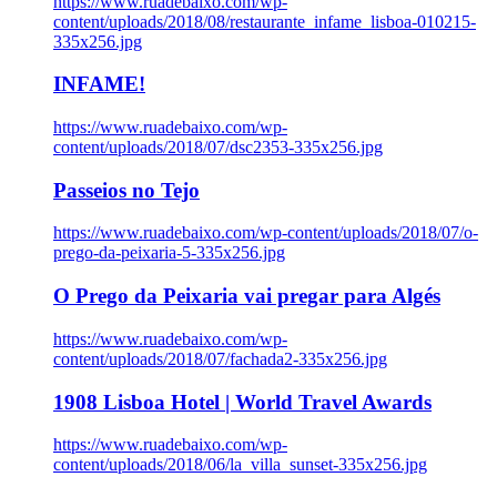
https://www.ruadebaixo.com/wp-
content/uploads/2018/08/restaurante_infame_lisboa-010215-
335x256.jpg
INFAME!
https://www.ruadebaixo.com/wp-
content/uploads/2018/07/dsc2353-335x256.jpg
Passeios no Tejo
https://www.ruadebaixo.com/wp-content/uploads/2018/07/o-
prego-da-peixaria-5-335x256.jpg
O Prego da Peixaria vai pregar para Algés
https://www.ruadebaixo.com/wp-
content/uploads/2018/07/fachada2-335x256.jpg
1908 Lisboa Hotel | World Travel Awards
https://www.ruadebaixo.com/wp-
content/uploads/2018/06/la_villa_sunset-335x256.jpg