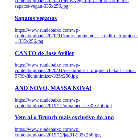
content/uploads/2020/01/tenis-vegan-rutz-como-sao-feitos-
sapatos-vegan-335x256.jpg
Sapatos veganos
https://www.ruadebaixo.com/wp-
content/uploads/2020/01/canto_ambiente_1_credito_grupojosea
1-335x256.jpg
CANTO de José Avillez
https://www.ruadebaixo.com/wp-
content/uploads/2020/01/restaurante_l_origine_chakall_lisboa-
5709-fileminimizer-335x256.jpg
ANO NOVO, MASSA NOVA!
https://www.ruadebaixo.com/wp-
content/uploads/2019/12/unnamed-2-335x256.jpg
Vem ai o Brunch mais exclusivo do ano
https://www.ruadebaixo.com/wp-
content/uploads/2019/12/jag01-335x256.jpg