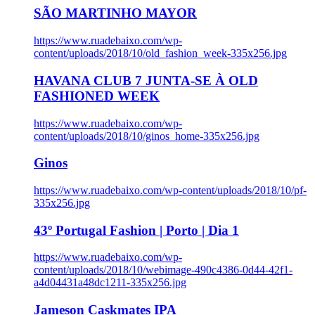
SÃO MARTINHO MAYOR
https://www.ruadebaixo.com/wp-
content/uploads/2018/10/old_fashion_week-335x256.jpg
HAVANA CLUB 7 JUNTA-SE À OLD
FASHIONED WEEK
https://www.ruadebaixo.com/wp-
content/uploads/2018/10/ginos_home-335x256.jpg
Ginos
https://www.ruadebaixo.com/wp-content/uploads/2018/10/pf-
335x256.jpg
43º Portugal Fashion | Porto | Dia 1
https://www.ruadebaixo.com/wp-
content/uploads/2018/10/webimage-490c4386-0d44-42f1-
a4d04431a48dc1211-335x256.jpg
Jameson Caskmates IPA