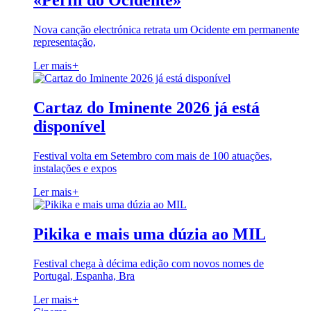
«Perfil do Ocidente»
Nova canção electrónica retrata um Ocidente em permanente
representação,
Ler mais
+
Cartaz do Iminente 2026 já está
disponível
Festival volta em Setembro com mais de 100 atuações,
instalações e expos
Ler mais
+
Pikika e mais uma dúzia ao MIL
Festival chega à décima edição com novos nomes de
Portugal, Espanha, Bra
Ler mais
+