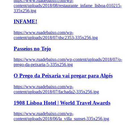
https://www.ruadebaixo.com/wp-
content/uploads/2018/08/restaurante_infame_lisboa-010215-
335x256.jpg
INFAME!
https://www.ruadebaixo.com/wp-
content/uploads/2018/07/dsc2353-335x256.jpg
Passeios no Tejo
https://www.ruadebaixo.com/wp-content/uploads/2018/07/o-
prego-da-peixaria-5-335x256.jpg
O Prego da Peixaria vai pregar para Algés
https://www.ruadebaixo.com/wp-
content/uploads/2018/07/fachada2-335x256.jpg
1908 Lisboa Hotel | World Travel Awards
https://www.ruadebaixo.com/wp-
content/uploads/2018/06/la_villa_sunset-335x256.jpg