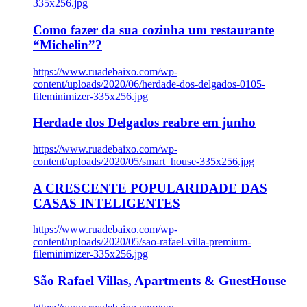
335x256.jpg
Como fazer da sua cozinha um restaurante
“Michelin”?
https://www.ruadebaixo.com/wp-
content/uploads/2020/06/herdade-dos-delgados-0105-
fileminimizer-335x256.jpg
Herdade dos Delgados reabre em junho
https://www.ruadebaixo.com/wp-
content/uploads/2020/05/smart_house-335x256.jpg
A CRESCENTE POPULARIDADE DAS
CASAS INTELIGENTES
https://www.ruadebaixo.com/wp-
content/uploads/2020/05/sao-rafael-villa-premium-
fileminimizer-335x256.jpg
São Rafael Villas, Apartments & GuestHouse