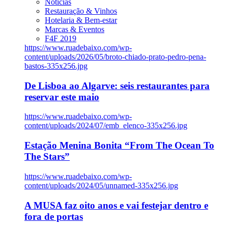
Notícias
Restauração & Vinhos
Hotelaria & Bem-estar
Marcas & Eventos
F4F 2019
https://www.ruadebaixo.com/wp-
content/uploads/2026/05/broto-chiado-prato-pedro-pena-
bastos-335x256.jpg
De Lisboa ao Algarve: seis restaurantes para
reservar este maio
https://www.ruadebaixo.com/wp-
content/uploads/2024/07/emb_elenco-335x256.jpg
Estação Menina Bonita “From The Ocean To
The Stars”
https://www.ruadebaixo.com/wp-
content/uploads/2024/05/unnamed-335x256.jpg
A MUSA faz oito anos e vai festejar dentro e
fora de portas