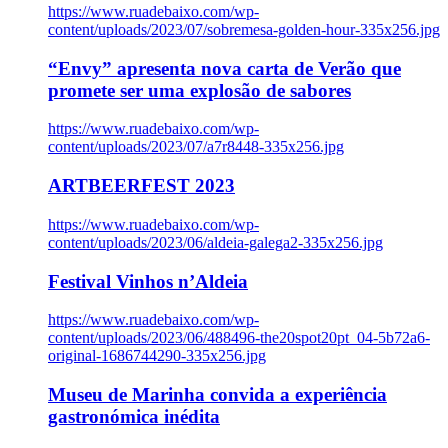
https://www.ruadebaixo.com/wp-
content/uploads/2023/07/sobremesa-golden-hour-335x256.jpg
“Envy” apresenta nova carta de Verão que
promete ser uma explosão de sabores
https://www.ruadebaixo.com/wp-
content/uploads/2023/07/a7r8448-335x256.jpg
ARTBEERFEST 2023
https://www.ruadebaixo.com/wp-
content/uploads/2023/06/aldeia-galega2-335x256.jpg
Festival Vinhos n’Aldeia
https://www.ruadebaixo.com/wp-
content/uploads/2023/06/488496-the20spot20pt_04-5b72a6-
original-1686744290-335x256.jpg
Museu de Marinha convida a experiência
gastronómica inédita