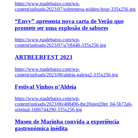
https://www.ruadebaixo.com/wp-
content/uploads/2023/07/sobremesa-golden-hour-335x256.jpg
“Envy” apresenta nova carta de Verão que
promete ser uma explosão de sabores
https://www.ruadebaixo.com/wp-
content/uploads/2023/07/a7r8448-335x256.jpg
ARTBEERFEST 2023
https://www.ruadebaixo.com/wp-
content/uploads/2023/06/aldeia-galega2-335x256.jpg
Festival Vinhos n’Aldeia
https://www.ruadebaixo.com/wp-
content/uploads/2023/06/488496-the20spot20pt_04-5b72a6-
original-1686744290-335x256.jpg
Museu de Marinha convida a experiência
gastronómica inédita