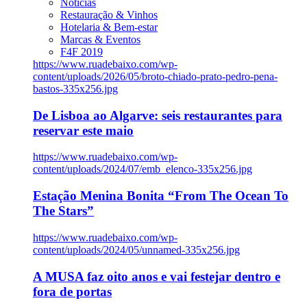
Notícias
Restauração & Vinhos
Hotelaria & Bem-estar
Marcas & Eventos
F4F 2019
https://www.ruadebaixo.com/wp-
content/uploads/2026/05/broto-chiado-prato-pedro-pena-
bastos-335x256.jpg
De Lisboa ao Algarve: seis restaurantes para
reservar este maio
https://www.ruadebaixo.com/wp-
content/uploads/2024/07/emb_elenco-335x256.jpg
Estação Menina Bonita “From The Ocean To
The Stars”
https://www.ruadebaixo.com/wp-
content/uploads/2024/05/unnamed-335x256.jpg
A MUSA faz oito anos e vai festejar dentro e
fora de portas