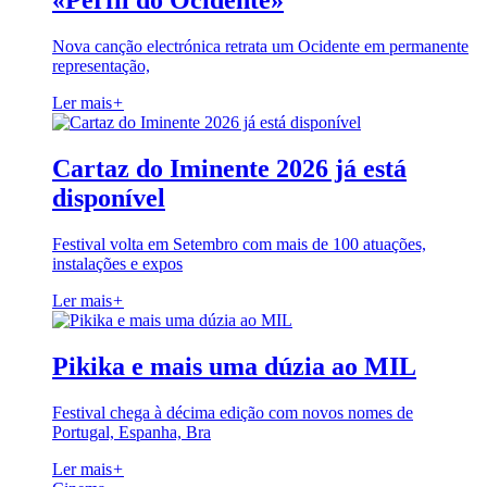
«Perfil do Ocidente»
Nova canção electrónica retrata um Ocidente em permanente
representação,
Ler mais
+
Cartaz do Iminente 2026 já está
disponível
Festival volta em Setembro com mais de 100 atuações,
instalações e expos
Ler mais
+
Pikika e mais uma dúzia ao MIL
Festival chega à décima edição com novos nomes de
Portugal, Espanha, Bra
Ler mais
+