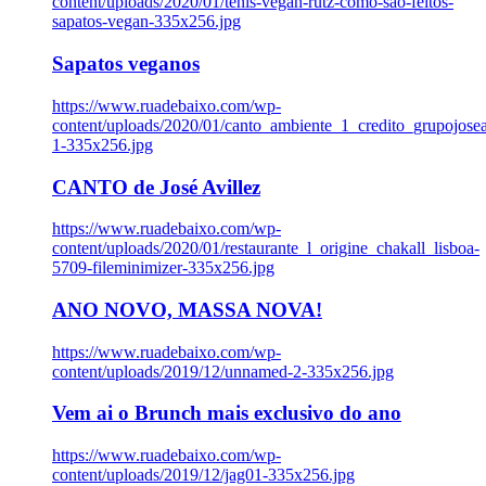
content/uploads/2020/01/tenis-vegan-rutz-como-sao-feitos-
sapatos-vegan-335x256.jpg
Sapatos veganos
https://www.ruadebaixo.com/wp-
content/uploads/2020/01/canto_ambiente_1_credito_grupojosea
1-335x256.jpg
CANTO de José Avillez
https://www.ruadebaixo.com/wp-
content/uploads/2020/01/restaurante_l_origine_chakall_lisboa-
5709-fileminimizer-335x256.jpg
ANO NOVO, MASSA NOVA!
https://www.ruadebaixo.com/wp-
content/uploads/2019/12/unnamed-2-335x256.jpg
Vem ai o Brunch mais exclusivo do ano
https://www.ruadebaixo.com/wp-
content/uploads/2019/12/jag01-335x256.jpg