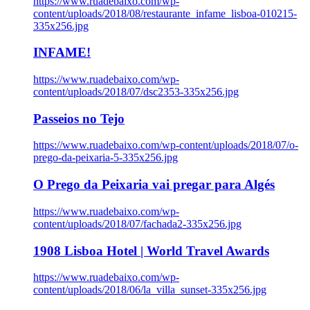
https://www.ruadebaixo.com/wp-
content/uploads/2018/08/restaurante_infame_lisboa-010215-
335x256.jpg
INFAME!
https://www.ruadebaixo.com/wp-
content/uploads/2018/07/dsc2353-335x256.jpg
Passeios no Tejo
https://www.ruadebaixo.com/wp-content/uploads/2018/07/o-
prego-da-peixaria-5-335x256.jpg
O Prego da Peixaria vai pregar para Algés
https://www.ruadebaixo.com/wp-
content/uploads/2018/07/fachada2-335x256.jpg
1908 Lisboa Hotel | World Travel Awards
https://www.ruadebaixo.com/wp-
content/uploads/2018/06/la_villa_sunset-335x256.jpg