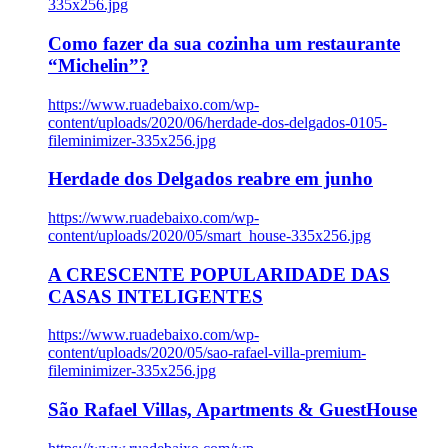
335x256.jpg
Como fazer da sua cozinha um restaurante
“Michelin”?
https://www.ruadebaixo.com/wp-
content/uploads/2020/06/herdade-dos-delgados-0105-
fileminimizer-335x256.jpg
Herdade dos Delgados reabre em junho
https://www.ruadebaixo.com/wp-
content/uploads/2020/05/smart_house-335x256.jpg
A CRESCENTE POPULARIDADE DAS
CASAS INTELIGENTES
https://www.ruadebaixo.com/wp-
content/uploads/2020/05/sao-rafael-villa-premium-
fileminimizer-335x256.jpg
São Rafael Villas, Apartments & GuestHouse