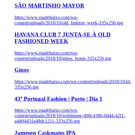
SÃO MARTINHO MAYOR
https://www.ruadebaixo.com/wp-
content/uploads/2018/10/old_fashion_week-335x256.jpg
HAVANA CLUB 7 JUNTA-SE À OLD
FASHIONED WEEK
https://www.ruadebaixo.com/wp-
content/uploads/2018/10/ginos_home-335x256.jpg
Ginos
https://www.ruadebaixo.com/wp-content/uploads/2018/10/pf-
335x256.jpg
43º Portugal Fashion | Porto | Dia 1
https://www.ruadebaixo.com/wp-
content/uploads/2018/10/webimage-490c4386-0d44-42f1-
a4d04431a48dc1211-335x256.jpg
Jameson Caskmates IPA