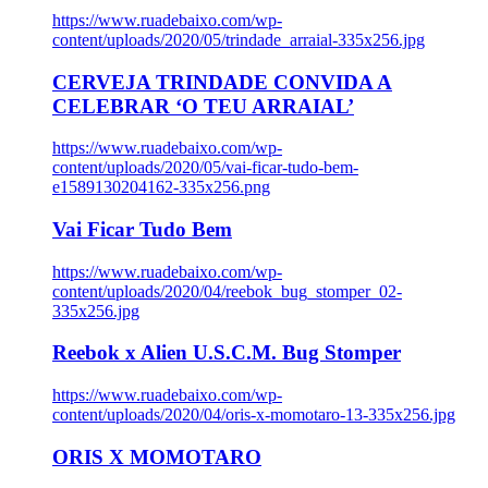
https://www.ruadebaixo.com/wp-
content/uploads/2020/05/trindade_arraial-335x256.jpg
CERVEJA TRINDADE CONVIDA A
CELEBRAR ‘O TEU ARRAIAL’
https://www.ruadebaixo.com/wp-
content/uploads/2020/05/vai-ficar-tudo-bem-
e1589130204162-335x256.png
Vai Ficar Tudo Bem
https://www.ruadebaixo.com/wp-
content/uploads/2020/04/reebok_bug_stomper_02-
335x256.jpg
Reebok x Alien U.S.C.M. Bug Stomper
https://www.ruadebaixo.com/wp-
content/uploads/2020/04/oris-x-momotaro-13-335x256.jpg
ORIS X MOMOTARO