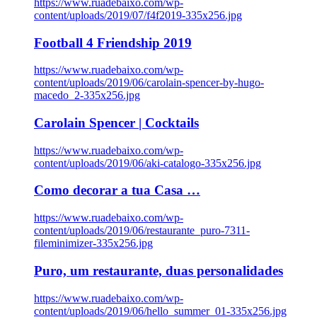
https://www.ruadebaixo.com/wp-
content/uploads/2019/07/f4f2019-335x256.jpg
Football 4 Friendship 2019
https://www.ruadebaixo.com/wp-
content/uploads/2019/06/carolain-spencer-by-hugo-
macedo_2-335x256.jpg
Carolain Spencer | Cocktails
https://www.ruadebaixo.com/wp-
content/uploads/2019/06/aki-catalogo-335x256.jpg
Como decorar a tua Casa …
https://www.ruadebaixo.com/wp-
content/uploads/2019/06/restaurante_puro-7311-
fileminimizer-335x256.jpg
Puro, um restaurante, duas personalidades
https://www.ruadebaixo.com/wp-
content/uploads/2019/06/hello_summer_01-335x256.jpg