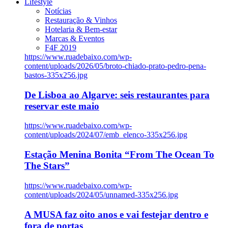
Lifestyle
Notícias
Restauração & Vinhos
Hotelaria & Bem-estar
Marcas & Eventos
F4F 2019
https://www.ruadebaixo.com/wp-
content/uploads/2026/05/broto-chiado-prato-pedro-pena-
bastos-335x256.jpg
De Lisboa ao Algarve: seis restaurantes para
reservar este maio
https://www.ruadebaixo.com/wp-
content/uploads/2024/07/emb_elenco-335x256.jpg
Estação Menina Bonita “From The Ocean To
The Stars”
https://www.ruadebaixo.com/wp-
content/uploads/2024/05/unnamed-335x256.jpg
A MUSA faz oito anos e vai festejar dentro e
fora de portas