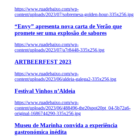
https://www.ruadebaixo.com/wp-
content/uploads/2023/07/sobremesa-golden-hour-335x256.jpg
“Envy” apresenta nova carta de Verão que
promete ser uma explosão de sabores
https://www.ruadebaixo.com/wp-
content/uploads/2023/07/a7r8448-335x256.jpg
ARTBEERFEST 2023
https://www.ruadebaixo.com/wp-
content/uploads/2023/06/aldeia-galega2-335x256.jpg
Festival Vinhos n’Aldeia
https://www.ruadebaixo.com/wp-
content/uploads/2023/06/488496-the20spot20pt_04-5b72a6-
original-1686744290-335x256.jpg
Museu de Marinha convida a experiência
gastronómica inédita