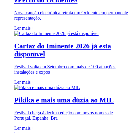
«Perfil do Ocidente»
Nova canção electrónica retrata um Ocidente em permanente
representação,
Ler mais
+
Cartaz do Iminente 2026 já está
disponível
Festival volta em Setembro com mais de 100 atuações,
instalações e expos
Ler mais
+
Pikika e mais uma dúzia ao MIL
Festival chega à décima edição com novos nomes de
Portugal, Espanha, Bra
Ler mais
+