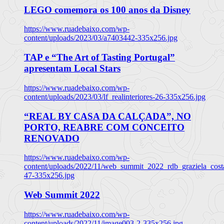
LEGO comemora os 100 anos da Disney
https://www.ruadebaixo.com/wp-
content/uploads/2023/03/a7403442-335x256.jpg
TAP e “The Art of Tasting Portugal”
apresentam Local Stars
https://www.ruadebaixo.com/wp-
content/uploads/2023/03/lf_realinteriores-26-335x256.jpg
“REAL BY CASA DA CALÇADA”, NO
PORTO, REABRE COM CONCEITO
RENOVADO
https://www.ruadebaixo.com/wp-
content/uploads/2022/11/web_summit_2022_rdb_graziela_cost
47-335x256.jpg
Web Summit 2022
https://www.ruadebaixo.com/wp-
content/uploads/2022/11/image003-2-335x256.jpg