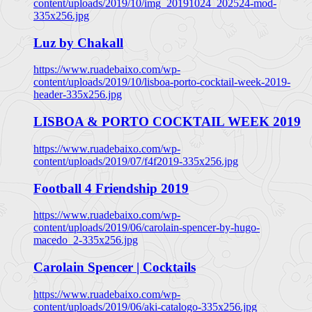
content/uploads/2019/10/img_20191024_202524-mod-
335x256.jpg
Luz by Chakall
https://www.ruadebaixo.com/wp-
content/uploads/2019/10/lisboa-porto-cocktail-week-2019-
header-335x256.jpg
LISBOA & PORTO COCKTAIL WEEK 2019
https://www.ruadebaixo.com/wp-
content/uploads/2019/07/f4f2019-335x256.jpg
Football 4 Friendship 2019
https://www.ruadebaixo.com/wp-
content/uploads/2019/06/carolain-spencer-by-hugo-
macedo_2-335x256.jpg
Carolain Spencer | Cocktails
https://www.ruadebaixo.com/wp-
content/uploads/2019/06/aki-catalogo-335x256.jpg