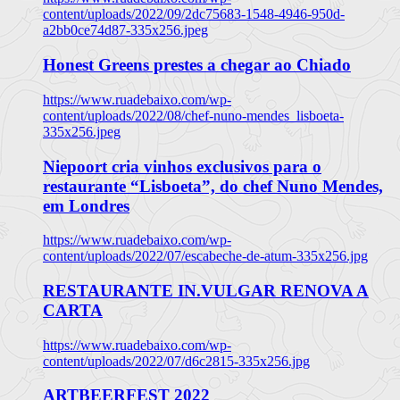
content/uploads/2022/09/2dc75683-1548-4946-950d-
a2bb0ce74d87-335x256.jpeg
Honest Greens prestes a chegar ao Chiado
https://www.ruadebaixo.com/wp-
content/uploads/2022/08/chef-nuno-mendes_lisboeta-
335x256.jpeg
Niepoort cria vinhos exclusivos para o
restaurante “Lisboeta”, do chef Nuno Mendes,
em Londres
https://www.ruadebaixo.com/wp-
content/uploads/2022/07/escabeche-de-atum-335x256.jpg
RESTAURANTE IN.VULGAR RENOVA A
CARTA
https://www.ruadebaixo.com/wp-
content/uploads/2022/07/d6c2815-335x256.jpg
ARTBEERFEST 2022