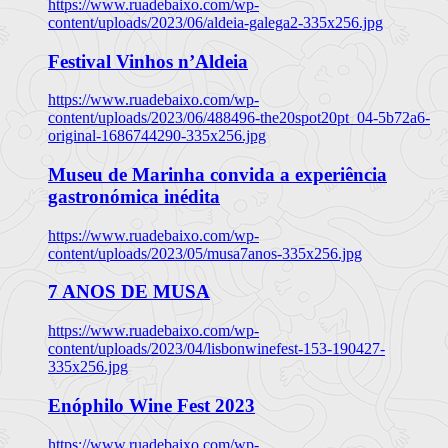
https://www.ruadebaixo.com/wp-
content/uploads/2023/06/aldeia-galega2-335x256.jpg
Festival Vinhos n’Aldeia
https://www.ruadebaixo.com/wp-
content/uploads/2023/06/488496-the20spot20pt_04-5b72a6-
original-1686744290-335x256.jpg
Museu de Marinha convida a experiência
gastronómica inédita
https://www.ruadebaixo.com/wp-
content/uploads/2023/05/musa7anos-335x256.jpg
7 ANOS DE MUSA
https://www.ruadebaixo.com/wp-
content/uploads/2023/04/lisbonwinefest-153-190427-
335x256.jpg
Enóphilo Wine Fest 2023
https://www.ruadebaixo.com/wp-