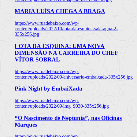
MARIA LUÍSA CHEGA A BRAGA
https://www.ruadebaixo.com/wp-
content/uploads/2022/10/lota-da-esquina-sala-agua-2-
335x256.jpg
LOTA DA ESQUINA: UMA NOVA
DIMENSÃO NA CARREIRA DO CHEF
VÍTOR SOBRAL
https://www.ruadebaixo.com/wp-
content/uploads/2022/09/aniversario-embaixada-335x256.jpg
Pink Night by EmbaiXada
https://www.ruadebaixo.com/wp-
content/uploads/2022/09/img_9030-335x256.jpg
“O Nascimento de Neptunia”, nas Oficinas
Marques
https://www.ruadebaixo.com/wp-