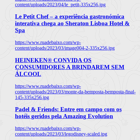
content/uploads/2023/04/le_petit-335x256.jpg
Le Petit Chef – a experiência gastronómica
interativa chega ao Sheraton Lisboa Hotel &
Spa
https://www.ruadebaixo.com/wp-
content/uploads/2023/03/image004-2-335x256.jpg
HEINEKEN® CONVIDA OS
CONSUMIDORES A BRINDAREM SEM
ÁLCOOL
https://www.ruadebaixo.com/wp-
content/uploads/2023/03/monte-da-bemposta-bemposta-final-
145-335x256.jpg
Padel & Friends: Entre em campo com os
hotéis geridos pela Amazing Evolution
https://www.ruadebaixo.com/wp-
content/uploads/2023/03/legodisney-scaled.jpg