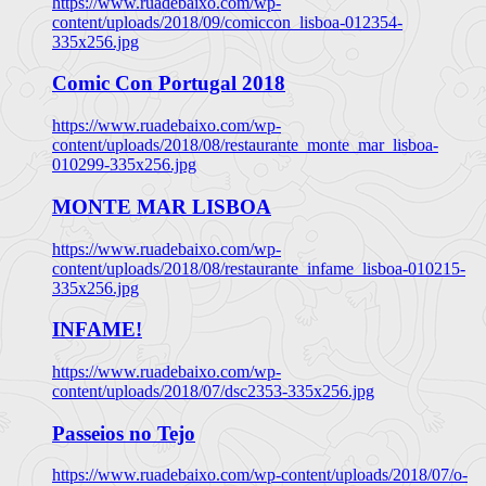
https://www.ruadebaixo.com/wp-
content/uploads/2018/09/comiccon_lisboa-012354-
335x256.jpg
Comic Con Portugal 2018
https://www.ruadebaixo.com/wp-
content/uploads/2018/08/restaurante_monte_mar_lisboa-
010299-335x256.jpg
MONTE MAR LISBOA
https://www.ruadebaixo.com/wp-
content/uploads/2018/08/restaurante_infame_lisboa-010215-
335x256.jpg
INFAME!
https://www.ruadebaixo.com/wp-
content/uploads/2018/07/dsc2353-335x256.jpg
Passeios no Tejo
https://www.ruadebaixo.com/wp-content/uploads/2018/07/o-