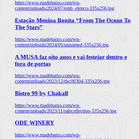
https://www.ruadebaixo.com/wp-
content/uploads/2024/07/emb_elenco-335x256.jpg
Estação Menina Bonita “From The Ocean To
The Stars”
https://www.ruadebaixo.com/wp-
content/uploads/2024/05/unnamed-335x256.jpg
A MUSA faz oito anos e vai festejar dentro e
fora de portas
https://www.ruadebaixo.com/wp-
content/uploads/2023/12/dsc00304-335x256.jpg
Bistro 99 by Chakall
https://www.ruadebaixo.com/wp-
content/uploads/2023/11/odecollection-335x256.jpg
ODE WINERY
https://www.ruadebaixo.com/wp-