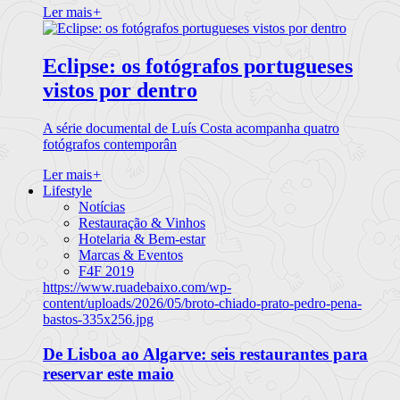
Ler mais
+
Eclipse: os fotógrafos portugueses
vistos por dentro
A série documental de Luís Costa acompanha quatro
fotógrafos contemporân
Ler mais
+
Lifestyle
Notícias
Restauração & Vinhos
Hotelaria & Bem-estar
Marcas & Eventos
F4F 2019
https://www.ruadebaixo.com/wp-
content/uploads/2026/05/broto-chiado-prato-pedro-pena-
bastos-335x256.jpg
De Lisboa ao Algarve: seis restaurantes para
reservar este maio