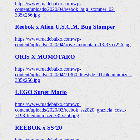
https://www.ruadebaixo.com/wp-
content/uploads/2020/04/reebok_bug_stomper_02-
335x256.jpg
Reebok x Alien U.S.C.M. Bug Stomper
https://www.ruadebaixo.com/wp-
content/uploads/2020/04/oris-x-momotaro-13-335x256.jpg
ORIS X MOMOTARO
https://www.ruadebaixo.com/wp-
content/uploads/2020/04/71360_lifestyle_01-fileminimizer-
335x256.jpg
LEGO Super Mario
https://www.ruadebaixo.com/wp-
content/uploads/2020/03/reebok_ss2020_graziela_costa-
7193-fileminimizer-335x256.jpg
REEBOK x SS’20
https://www.ruadebaixo.com/wp-