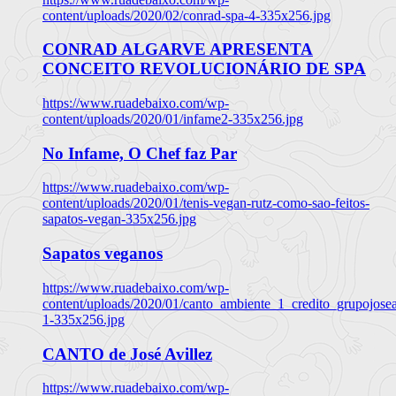
content/uploads/2020/02/conrad-spa-4-335x256.jpg
CONRAD ALGARVE APRESENTA
CONCEITO REVOLUCIONÁRIO DE SPA
https://www.ruadebaixo.com/wp-
content/uploads/2020/01/infame2-335x256.jpg
No Infame, O Chef faz Par
https://www.ruadebaixo.com/wp-
content/uploads/2020/01/tenis-vegan-rutz-como-sao-feitos-
sapatos-vegan-335x256.jpg
Sapatos veganos
https://www.ruadebaixo.com/wp-
content/uploads/2020/01/canto_ambiente_1_credito_grupojosea
1-335x256.jpg
CANTO de José Avillez
https://www.ruadebaixo.com/wp-