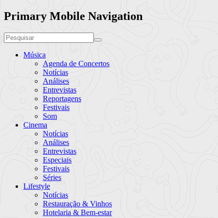
Primary Mobile Navigation
Música
Agenda de Concertos
Notícias
Análises
Entrevistas
Reportagens
Festivais
Som
Cinema
Notícias
Análises
Entrevistas
Especiais
Festivais
Séries
Lifestyle
Notícias
Restauração & Vinhos
Hotelaria & Bem-estar