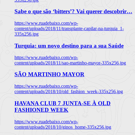
Sabe o que são ‘bitters’? Vai querer descobrir…
https://www.ruadebaixo.com/wp-
content/uploads/2018/11/transplante-capilar-na-turquia_1-
335x256.jpg
Turquia: um novo destino para a sua Saúde
https://www.ruadebaixo.com/wp-
content/uploads/2018/11/sao-martinho-mayor-335x256.jpg
SÃO MARTINHO MAYOR
https://www.ruadebaixo.com/wp-
content/uploads/2018/10/old_fashion_week-335x256.jpg
HAVANA CLUB 7 JUNTA-SE À OLD
FASHIONED WEEK
https://www.ruadebaixo.com/wp-
content/uploads/2018/10/ginos_home-335x256.jpg