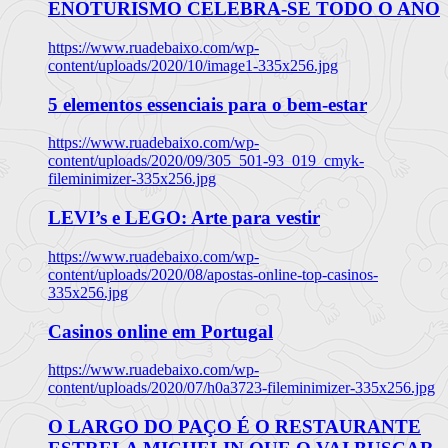
ENOTURISMO CELEBRA-SE TODO O ANO
https://www.ruadebaixo.com/wp-
content/uploads/2020/10/image1-335x256.jpg
5 elementos essenciais para o bem-estar
https://www.ruadebaixo.com/wp-
content/uploads/2020/09/305_501-93_019_cmyk-
fileminimizer-335x256.jpg
LEVI’s e LEGO: Arte para vestir
https://www.ruadebaixo.com/wp-
content/uploads/2020/08/apostas-online-top-casinos-
335x256.jpg
Casinos online em Portugal
https://www.ruadebaixo.com/wp-
content/uploads/2020/07/h0a3723-fileminimizer-335x256.jpg
O LARGO DO PAÇO É O RESTAURANTE