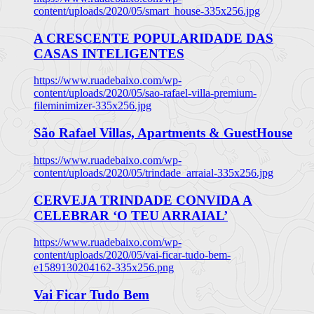
content/uploads/2020/05/smart_house-335x256.jpg
A CRESCENTE POPULARIDADE DAS
CASAS INTELIGENTES
https://www.ruadebaixo.com/wp-
content/uploads/2020/05/sao-rafael-villa-premium-
fileminimizer-335x256.jpg
São Rafael Villas, Apartments & GuestHouse
https://www.ruadebaixo.com/wp-
content/uploads/2020/05/trindade_arraial-335x256.jpg
CERVEJA TRINDADE CONVIDA A
CELEBRAR ‘O TEU ARRAIAL’
https://www.ruadebaixo.com/wp-
content/uploads/2020/05/vai-ficar-tudo-bem-
e1589130204162-335x256.png
Vai Ficar Tudo Bem