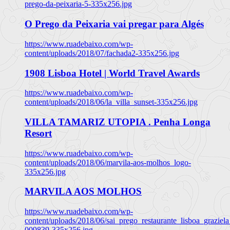
prego-da-peixaria-5-335x256.jpg
O Prego da Peixaria vai pregar para Algés
https://www.ruadebaixo.com/wp-
content/uploads/2018/07/fachada2-335x256.jpg
1908 Lisboa Hotel | World Travel Awards
https://www.ruadebaixo.com/wp-
content/uploads/2018/06/la_villa_sunset-335x256.jpg
VILLA TAMARIZ UTOPIA . Penha Longa
Resort
https://www.ruadebaixo.com/wp-
content/uploads/2018/06/marvila-aos-molhos_logo-
335x256.jpg
MARVILA AOS MOLHOS
https://www.ruadebaixo.com/wp-
content/uploads/2018/06/sai_prego_restaurante_lisboa_graziela
009839-335x256.jpg