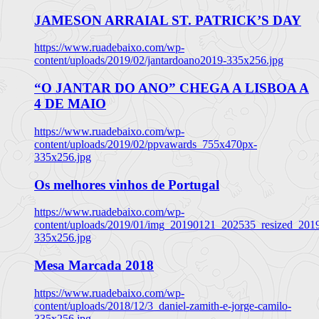
JAMESON ARRAIAL ST. PATRICK’S DAY
https://www.ruadebaixo.com/wp-
content/uploads/2019/02/jantardoano2019-335x256.jpg
“O JANTAR DO ANO” CHEGA A LISBOA A
4 DE MAIO
https://www.ruadebaixo.com/wp-
content/uploads/2019/02/ppvawards_755x470px-
335x256.jpg
Os melhores vinhos de Portugal
https://www.ruadebaixo.com/wp-
content/uploads/2019/01/img_20190121_202535_resized_20
335x256.jpg
Mesa Marcada 2018
https://www.ruadebaixo.com/wp-
content/uploads/2018/12/3_daniel-zamith-e-jorge-camilo-
335x256.jpg