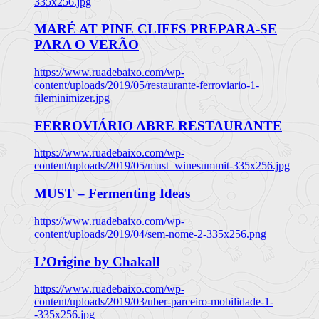
335x256.jpg
MARÉ AT PINE CLIFFS PREPARA-SE
PARA O VERÃO
https://www.ruadebaixo.com/wp-
content/uploads/2019/05/restaurante-ferroviario-1-
fileminimizer.jpg
FERROVIÁRIO ABRE RESTAURANTE
https://www.ruadebaixo.com/wp-
content/uploads/2019/05/must_winesummit-335x256.jpg
MUST – Fermenting Ideas
https://www.ruadebaixo.com/wp-
content/uploads/2019/04/sem-nome-2-335x256.png
L’Origine by Chakall
https://www.ruadebaixo.com/wp-
content/uploads/2019/03/uber-parceiro-mobilidade-1-
-335x256.jpg