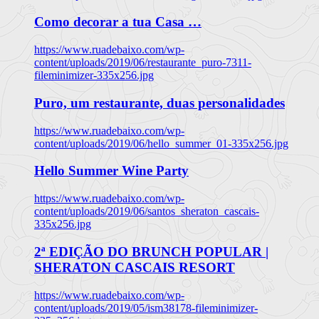
Como decorar a tua Casa …
https://www.ruadebaixo.com/wp-
content/uploads/2019/06/restaurante_puro-7311-
fileminimizer-335x256.jpg
Puro, um restaurante, duas personalidades
https://www.ruadebaixo.com/wp-
content/uploads/2019/06/hello_summer_01-335x256.jpg
Hello Summer Wine Party
https://www.ruadebaixo.com/wp-
content/uploads/2019/06/santos_sheraton_cascais-
335x256.jpg
2ª EDIÇÃO DO BRUNCH POPULAR |
SHERATON CASCAIS RESORT
https://www.ruadebaixo.com/wp-
content/uploads/2019/05/ism38178-fileminimizer-