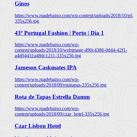
Ginos
https://www.ruadebaixo.com/wp-content/uploads/2018/10/pf-
335x256.jpg
43º Portugal Fashion | Porto | Dia 1
https://www.ruadebaixo.com/wp-
content/uploads/2018/10/webimage-490c4386-0d44-42f1-
a4d04431a48dc1211-335x256.jpg
Jameson Caskmates IPA
https://www.ruadebaixo.com/wp-
content/uploads/2018/09/rotatapas-335x256.jpg
Rota de Tapas Estrella Damm
https://www.ruadebaixo.com/wp-
content/uploads/2018/09/czar_hotel-335x256.jpg
Czar Lisbon Hotel