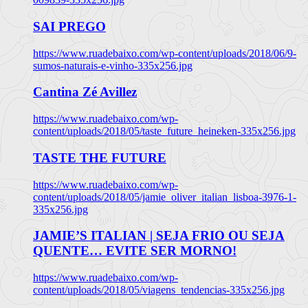
SAI PREGO
https://www.ruadebaixo.com/wp-content/uploads/2018/06/9-
sumos-naturais-e-vinho-335x256.jpg
Cantina Zé Avillez
https://www.ruadebaixo.com/wp-
content/uploads/2018/05/taste_future_heineken-335x256.jpg
TASTE THE FUTURE
https://www.ruadebaixo.com/wp-
content/uploads/2018/05/jamie_oliver_italian_lisboa-3976-1-
335x256.jpg
JAMIE’S ITALIAN | SEJA FRIO OU SEJA
QUENTE… EVITE SER MORNO!
https://www.ruadebaixo.com/wp-
content/uploads/2018/05/viagens_tendencias-335x256.jpg