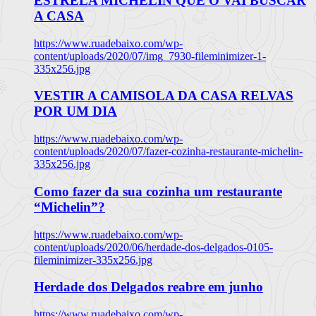
ESTRELA MICHELIN QUE O VAI BUSCAR
A CASA
https://www.ruadebaixo.com/wp-
content/uploads/2020/07/img_7930-fileminimizer-1-
335x256.jpg
VESTIR A CAMISOLA DA CASA RELVAS
POR UM DIA
https://www.ruadebaixo.com/wp-
content/uploads/2020/07/fazer-cozinha-restaurante-michelin-
335x256.jpg
Como fazer da sua cozinha um restaurante
“Michelin”?
https://www.ruadebaixo.com/wp-
content/uploads/2020/06/herdade-dos-delgados-0105-
fileminimizer-335x256.jpg
Herdade dos Delgados reabre em junho
https://www.ruadebaixo.com/wp-