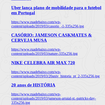
Uber lança plano de mobilidade para o futebol
em Portugal
https://www.ruadebaixo.com/wp-
content/uploads/2019/03/casorio_-1-335x256.jpg
CASÓRIO: JAMESON CASKMATES &
CERVEJA MUSA
https://www.ruadebaixo.com/wp-
content/uploads/2019/03/nature-335x256.jpg
NIKE CELEBRA AIR MAX 720
https://www.ruadebaixo.com/wp-
content/uploads/2019/03/20aniv_historia_pt_2-335x256.jpg
20 anos de HISTÓRIA
https://www.ruadebaixo.com/wp-
content/uploads/2019/03/jameson-arraial-st.-patricks-day-
335x256.jpg