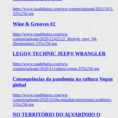
https://www.ruadebaixo.com/wp-content/uploads/2021/10/1-
335x256.jpg
Wine & Grooves #2
https://www.ruadebaixo.com/wp-
content/uploads/2020/12/42122_lifestyle_envr_04-
fileminimizer-335x256.jpg
LEGO® TECHNIC JEEP® WRANGLER
https://www.ruadebaixo.com/wp-
content/uploads/2020/11/cultura-vegan-335x256.jpg
Consequências da pandemia na cultura Vegan
global
https://www.ruadebaixo.com/wp-
content/uploads/2020/10/dia-mundial-enoturismo-soalheiro-
335x256.jpg
NO TERRITÓRIO DO ALVARINHO O