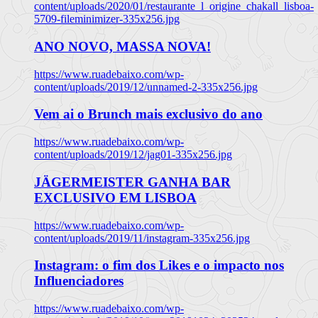
content/uploads/2020/01/restaurante_l_origine_chakall_lisboa-
5709-fileminimizer-335x256.jpg
ANO NOVO, MASSA NOVA!
https://www.ruadebaixo.com/wp-
content/uploads/2019/12/unnamed-2-335x256.jpg
Vem ai o Brunch mais exclusivo do ano
https://www.ruadebaixo.com/wp-
content/uploads/2019/12/jag01-335x256.jpg
JÄGERMEISTER GANHA BAR
EXCLUSIVO EM LISBOA
https://www.ruadebaixo.com/wp-
content/uploads/2019/11/instagram-335x256.jpg
Instagram: o fim dos Likes e o impacto nos
Influenciadores
https://www.ruadebaixo.com/wp-