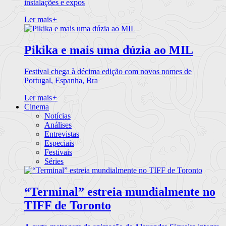
instalações e expos
Ler mais
+
Pikika e mais uma dúzia ao MIL
Festival chega à décima edição com novos nomes de
Portugal, Espanha, Bra
Ler mais
+
Cinema
Notícias
Análises
Entrevistas
Especiais
Festivais
Séries
“Terminal” estreia mundialmente no
TIFF de Toronto