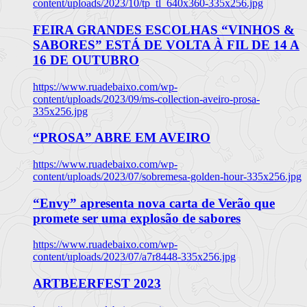
content/uploads/2023/10/tp_tl_640x360-335x256.jpg
FEIRA GRANDES ESCOLHAS “VINHOS &
SABORES” ESTÁ DE VOLTA À FIL DE 14 A
16 DE OUTUBRO
https://www.ruadebaixo.com/wp-
content/uploads/2023/09/ms-collection-aveiro-prosa-
335x256.jpg
“PROSA” ABRE EM AVEIRO
https://www.ruadebaixo.com/wp-
content/uploads/2023/07/sobremesa-golden-hour-335x256.jpg
“Envy” apresenta nova carta de Verão que
promete ser uma explosão de sabores
https://www.ruadebaixo.com/wp-
content/uploads/2023/07/a7r8448-335x256.jpg
ARTBEERFEST 2023