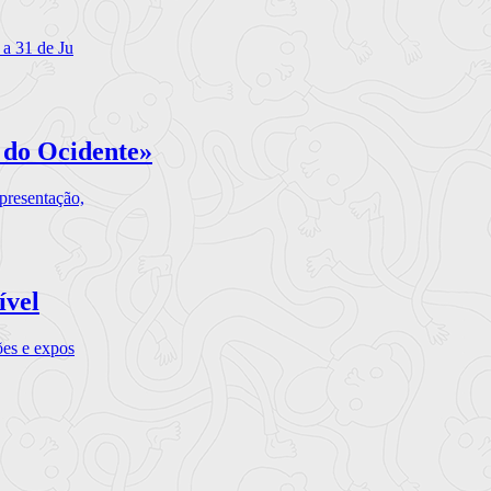
 a 31 de Ju
 do Ocidente»
presentação,
ível
ões e expos