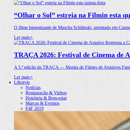
“Olhar o Sol” estreia na Filmin esta qu
O filme hipnotizante de Mascha Schilinski, premiado em Cann
Ler mais
+
TRAÇA 2026: Festival de Cinema de A
A 5.ª edição da TRAÇA — Mostra de Filmes de Arquivos Famil
Ler mais
+
Lifestyle
Notícias
Restauração & Vinhos
Hotelaria & Bem-estar
Marcas & Eventos
F4F 2019