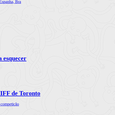
 Espanha, Bra
a esquecer
TIFF de Toronto
a competição