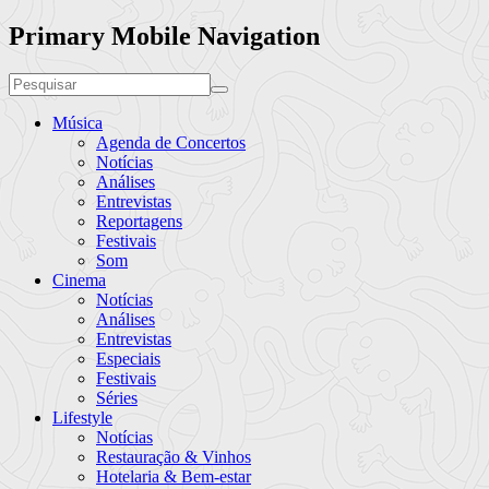
Primary Mobile Navigation
Música
Agenda de Concertos
Notícias
Análises
Entrevistas
Reportagens
Festivais
Som
Cinema
Notícias
Análises
Entrevistas
Especiais
Festivais
Séries
Lifestyle
Notícias
Restauração & Vinhos
Hotelaria & Bem-estar