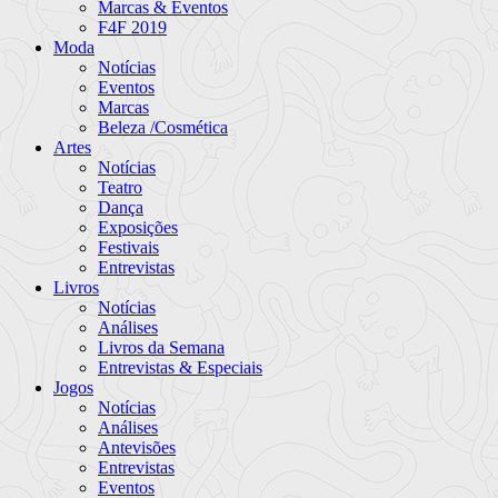
Marcas & Eventos
F4F 2019
Moda
Notícias
Eventos
Marcas
Beleza /Cosmética
Artes
Notícias
Teatro
Dança
Exposições
Festivais
Entrevistas
Livros
Notícias
Análises
Livros da Semana
Entrevistas & Especiais
Jogos
Notícias
Análises
Antevisões
Entrevistas
Eventos