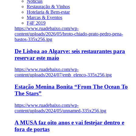
Notícias
Restauração & Vinhos
Hotelaria & Bem-estar
Marcas & Eventos
F4F 2019
https://www.ruadebaixo.com/wp-
content/uploads/2026/05/broto-chiado-prato-pedro-pena-
bastos-335x256.jpg
De Lisboa ao Algarve: seis restaurantes para
reservar este maio
https://www.ruadebaixo.com/wp-
content/uploads/2024/07/emb_elenco-335x256.jpg
Estação Menina Bonita “From The Ocean To
The Stars”
https://www.ruadebaixo.com/wp-
content/uploads/2024/05/unnamed-335x256.jpg
A MUSA faz oito anos e vai festejar dentro e
fora de portas