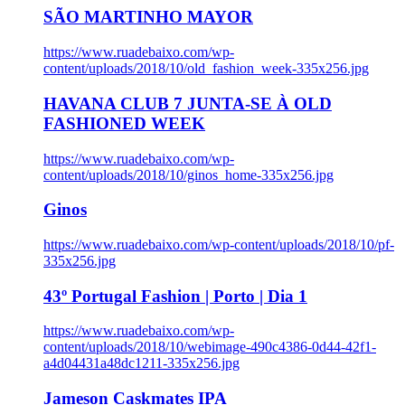
SÃO MARTINHO MAYOR
https://www.ruadebaixo.com/wp-
content/uploads/2018/10/old_fashion_week-335x256.jpg
HAVANA CLUB 7 JUNTA-SE À OLD
FASHIONED WEEK
https://www.ruadebaixo.com/wp-
content/uploads/2018/10/ginos_home-335x256.jpg
Ginos
https://www.ruadebaixo.com/wp-content/uploads/2018/10/pf-
335x256.jpg
43º Portugal Fashion | Porto | Dia 1
https://www.ruadebaixo.com/wp-
content/uploads/2018/10/webimage-490c4386-0d44-42f1-
a4d04431a48dc1211-335x256.jpg
Jameson Caskmates IPA