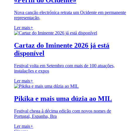
«Perfil do Ocidente»
Nova canção electrónica retrata um Ocidente em permanente
representação,
Ler mais
+
Cartaz do Iminente 2026 já está
disponível
Festival volta em Setembro com mais de 100 atuações,
instalações e expos
Ler mais
+
Pikika e mais uma dúzia ao MIL
Festival chega à décima edição com novos nomes de
Portugal, Espanha, Bra
Ler mais
+