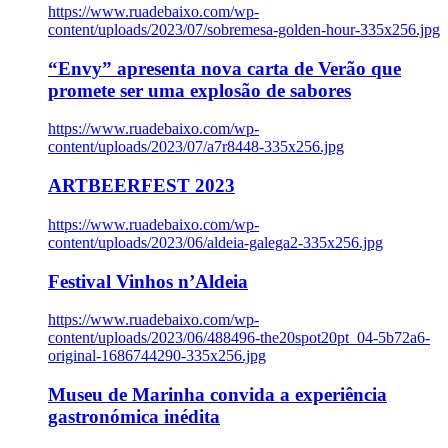
https://www.ruadebaixo.com/wp-
content/uploads/2023/07/sobremesa-golden-hour-335x256.jpg
“Envy” apresenta nova carta de Verão que
promete ser uma explosão de sabores
https://www.ruadebaixo.com/wp-
content/uploads/2023/07/a7r8448-335x256.jpg
ARTBEERFEST 2023
https://www.ruadebaixo.com/wp-
content/uploads/2023/06/aldeia-galega2-335x256.jpg
Festival Vinhos n’Aldeia
https://www.ruadebaixo.com/wp-
content/uploads/2023/06/488496-the20spot20pt_04-5b72a6-
original-1686744290-335x256.jpg
Museu de Marinha convida a experiência
gastronómica inédita