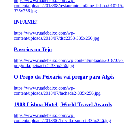
https://www.ruadebaixo.com/wp-
content/uploads/2018/08/restaurante_infame_lisboa-010215-
335x256.jpg
INFAME!
https://www.ruadebaixo.com/wp-
content/uploads/2018/07/dsc2353-335x256.jpg
Passeios no Tejo
https://www.ruadebaixo.com/wp-content/uploads/2018/07/o-
prego-da-peixaria-5-335x256.jpg
O Prego da Peixaria vai pregar para Algés
https://www.ruadebaixo.com/wp-
content/uploads/2018/07/fachada2-335x256.jpg
1908 Lisboa Hotel | World Travel Awards
https://www.ruadebaixo.com/wp-
content/uploads/2018/06/la_villa_sunset-335x256.jpg