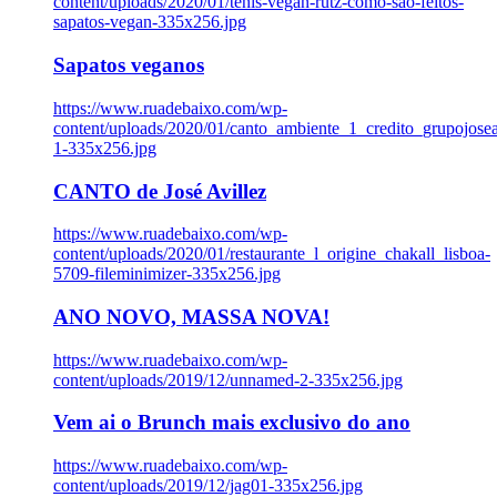
content/uploads/2020/01/tenis-vegan-rutz-como-sao-feitos-
sapatos-vegan-335x256.jpg
Sapatos veganos
https://www.ruadebaixo.com/wp-
content/uploads/2020/01/canto_ambiente_1_credito_grupojosea
1-335x256.jpg
CANTO de José Avillez
https://www.ruadebaixo.com/wp-
content/uploads/2020/01/restaurante_l_origine_chakall_lisboa-
5709-fileminimizer-335x256.jpg
ANO NOVO, MASSA NOVA!
https://www.ruadebaixo.com/wp-
content/uploads/2019/12/unnamed-2-335x256.jpg
Vem ai o Brunch mais exclusivo do ano
https://www.ruadebaixo.com/wp-
content/uploads/2019/12/jag01-335x256.jpg