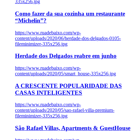
335x256.jpg
Como fazer da sua cozinha um restaurante
“Michelin”?
https://www.ruadebaixo.com/wp-
content/uploads/2020/06/herdade-dos-delgados-0105-
fileminimizer-335x256.jpg
Herdade dos Delgados reabre em junho
https://www.ruadebaixo.com/wp-
content/uploads/2020/05/smart_house-335x256.jpg
A CRESCENTE POPULARIDADE DAS
CASAS INTELIGENTES
https://www.ruadebaixo.com/wp-
content/uploads/2020/05/sao-rafael-villa-premium-
fileminimizer-335x256.jpg
São Rafael Villas, Apartments & GuestHouse