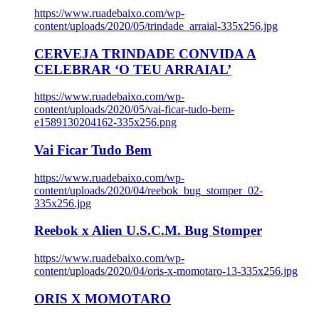
https://www.ruadebaixo.com/wp-
content/uploads/2020/05/trindade_arraial-335x256.jpg
CERVEJA TRINDADE CONVIDA A
CELEBRAR ‘O TEU ARRAIAL’
https://www.ruadebaixo.com/wp-
content/uploads/2020/05/vai-ficar-tudo-bem-
e1589130204162-335x256.png
Vai Ficar Tudo Bem
https://www.ruadebaixo.com/wp-
content/uploads/2020/04/reebok_bug_stomper_02-
335x256.jpg
Reebok x Alien U.S.C.M. Bug Stomper
https://www.ruadebaixo.com/wp-
content/uploads/2020/04/oris-x-momotaro-13-335x256.jpg
ORIS X MOMOTARO