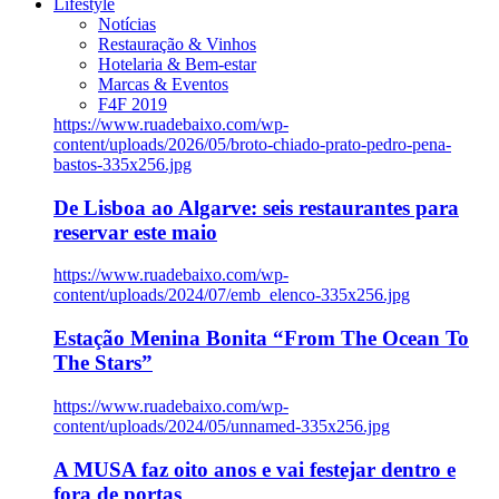
Lifestyle
Notícias
Restauração & Vinhos
Hotelaria & Bem-estar
Marcas & Eventos
F4F 2019
https://www.ruadebaixo.com/wp-
content/uploads/2026/05/broto-chiado-prato-pedro-pena-
bastos-335x256.jpg
De Lisboa ao Algarve: seis restaurantes para
reservar este maio
https://www.ruadebaixo.com/wp-
content/uploads/2024/07/emb_elenco-335x256.jpg
Estação Menina Bonita “From The Ocean To
The Stars”
https://www.ruadebaixo.com/wp-
content/uploads/2024/05/unnamed-335x256.jpg
A MUSA faz oito anos e vai festejar dentro e
fora de portas