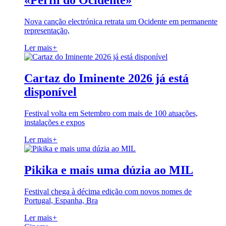
«Perfil do Ocidente»
Nova canção electrónica retrata um Ocidente em permanente
representação,
Ler mais
+
Cartaz do Iminente 2026 já está
disponível
Festival volta em Setembro com mais de 100 atuações,
instalações e expos
Ler mais
+
Pikika e mais uma dúzia ao MIL
Festival chega à décima edição com novos nomes de
Portugal, Espanha, Bra
Ler mais
+