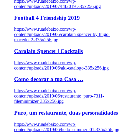
https://www.ruadebaixo.com/wp-
content/uploads/2019/07/f4f2019-335x256.jpg
Football 4 Friendship 2019
https://www.ruadebaixo.com/wp-
content/uploads/2019/06/carolain-spencer-by-hugo-
macedo_2-335x256.jpg
Carolain Spencer | Cocktails
https://www.ruadebaixo.com/wp-
content/uploads/2019/06/aki-catalogo-335x256.jpg
Como decorar a tua Casa …
https://www.ruadebaixo.com/wp-
content/uploads/2019/06/restaurante_puro-7311-
fileminimizer-335x256.jpg
Puro, um restaurante, duas personalidades
https://www.ruadebaixo.com/wp-
content/uploads/2019/06/hello_summer_01-335x256.jpg