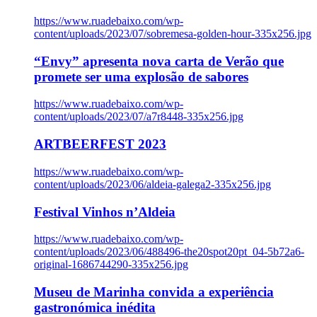
https://www.ruadebaixo.com/wp-
content/uploads/2023/07/sobremesa-golden-hour-335x256.jpg
“Envy” apresenta nova carta de Verão que
promete ser uma explosão de sabores
https://www.ruadebaixo.com/wp-
content/uploads/2023/07/a7r8448-335x256.jpg
ARTBEERFEST 2023
https://www.ruadebaixo.com/wp-
content/uploads/2023/06/aldeia-galega2-335x256.jpg
Festival Vinhos n’Aldeia
https://www.ruadebaixo.com/wp-
content/uploads/2023/06/488496-the20spot20pt_04-5b72a6-
original-1686744290-335x256.jpg
Museu de Marinha convida a experiência
gastronómica inédita