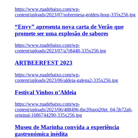
https://www.ruadebaixo.com/wp-
content/uploads/2023/07/sobremesa-golden-hour-335x256.jpg
“Envy” apresenta nova carta de Verão que
promete ser uma explosão de sabores
https://www.ruadebaixo.com/wp-
content/uploads/2023/07/a7r8448-335x256.jpg
ARTBEERFEST 2023
https://www.ruadebaixo.com/wp-
content/uploads/2023/06/aldeia-galega2-335x256.jpg
Festival Vinhos n’Aldeia
https://www.ruadebaixo.com/wp-
content/uploads/2023/06/488496-the20spot20pt_04-5b72a6-
original-1686744290-335x256.jpg
Museu de Marinha convida a experiência
gastronómica inédita