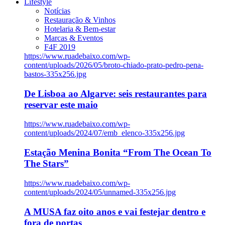
Lifestyle
Notícias
Restauração & Vinhos
Hotelaria & Bem-estar
Marcas & Eventos
F4F 2019
https://www.ruadebaixo.com/wp-
content/uploads/2026/05/broto-chiado-prato-pedro-pena-
bastos-335x256.jpg
De Lisboa ao Algarve: seis restaurantes para
reservar este maio
https://www.ruadebaixo.com/wp-
content/uploads/2024/07/emb_elenco-335x256.jpg
Estação Menina Bonita “From The Ocean To
The Stars”
https://www.ruadebaixo.com/wp-
content/uploads/2024/05/unnamed-335x256.jpg
A MUSA faz oito anos e vai festejar dentro e
fora de portas