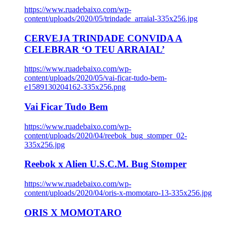
https://www.ruadebaixo.com/wp-
content/uploads/2020/05/trindade_arraial-335x256.jpg
CERVEJA TRINDADE CONVIDA A
CELEBRAR ‘O TEU ARRAIAL’
https://www.ruadebaixo.com/wp-
content/uploads/2020/05/vai-ficar-tudo-bem-
e1589130204162-335x256.png
Vai Ficar Tudo Bem
https://www.ruadebaixo.com/wp-
content/uploads/2020/04/reebok_bug_stomper_02-
335x256.jpg
Reebok x Alien U.S.C.M. Bug Stomper
https://www.ruadebaixo.com/wp-
content/uploads/2020/04/oris-x-momotaro-13-335x256.jpg
ORIS X MOMOTARO