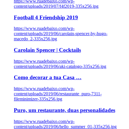
https://www.ruadebaixo.com/wp-
content/uploads/2019/07/f4f2019-335x256.jpg
Football 4 Friendship 2019
https://www.ruadebaixo.com/wp-
content/uploads/2019/06/carolain-spencer-by-hugo-
macedo_2-335x256.jpg
Carolain Spencer | Cocktails
https://www.ruadebaixo.com/wp-
content/uploads/2019/06/aki-catalogo-335x256.jpg
Como decorar a tua Casa …
https://www.ruadebaixo.com/wp-
content/uploads/2019/06/restaurante_puro-7311-
fileminimizer-335x256.jpg
Puro, um restaurante, duas personalidades
https://www.ruadebaixo.com/wp-
content/uploads/2019/06/hello_summer_01-335x256.jpg